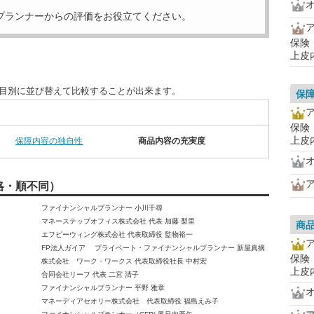
オ
プランナーからの評価をお役立てください。
保険
上皮
項目別に並び替えて比較することが出来ます。
保
保険
上皮
保障内容の独自性
商品内容の充実度
オ
略・順不同）
ファイナンシャルプランナー 小川千尋
マネーステップオフィス株式会社 代表 加藤 梨里
商
エフピーウィング株式会社 代表取締役 監物裕一
FP法人ガイア プライベート・ファイナンシャルプランナー 新屋真摘
保険
株式会社 ワーク・ワークス 代表取締役社長 中村宏
上皮
合同会社リーフ 代表 二宮 清子
ファイナンシャルプランナー 平野 雅章
オ
マネーディアセオリー株式会社 代表取締役 福島えみ子