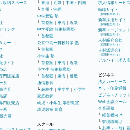
ル収納スペース
└
東海
｜
近畿
｜
中国・四国
求人情報サービ
ナ
└
九州・沖縄
転職サイト
（採用担当向け）
中学受験 塾
新卒採用サイト
社
└
首都圏
｜
東海
｜
近畿
（採用担当向け）
アリング
中学受験 個別指導塾
新卒エージェン
（採用担当向け）
ー
└
首都圏
人材紹介会社
タカー
公立中高一貫校対策 塾
（採用担当向け）
ス
└
首都圏
人材派遣会社
（採用担当向け）
社
小学生 塾
アルバイト求人
報サイト
└
首都圏
｜
東海
｜
近畿
売店
小学生 個別指導塾
ビジネス
専門販売店
└
首都圏
｜
東海
｜
近畿
法人カーリース
ー系
通信教育
ネット印刷通販
販売店
└
高校生
｜
中学生
｜
小学生
ビジネスチャッ
売店
家庭教師
Web会議ツール
専門販売店
幼児・小学生 学習教室
企業研修
ー系
幼児教室 知育
└
経営者向け
販売店
└
管理職向け
スクール
└
若手・一般社
テナンスサービス