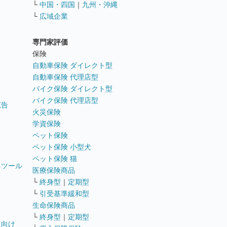
ス
└
中国・四国
｜
九州・沖縄
└
広域企業
専門家評価
ト
保険
自動車保険 ダイレクト型
自動車保険 代理店型
バイク保険 ダイレクト型
バイク保険 代理店型
広告
火災保険
学資保険
ペット保険
ペット保険 小型犬
ペット保険 猫
トツール
医療保険商品
└
終身型
｜
定期型
└
引受基準緩和型
生命保険商品
└
終身型
｜
定期型
員向け