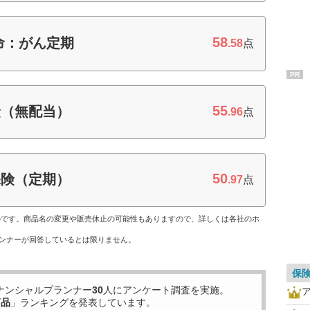
58
命：がん定期
.58
点
PR
55
険（無配当）
.96
点
50
保険（定期）
.97
点
ものです。商品名の変更や販売休止の可能性もありますので、詳しくは各社のホ
ンナーが回答しているとは限りません。
保
ナンシャルプランナー
30
人にアンケート調査を実施。
商品
」ランキングを発表しています。