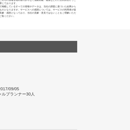
これらの情報を権利者の許可なく無断転載・複製などの二次利用を行うこ
禁じております。
で掲載しているすべての情報やデータは、当社の調査に基づいた結果から
ものとなりますが、サービスへの感想については、サービスの利用者が提
見解・感想となっており、当社の見解・意見ではないことをご理解いただ
ご覧ください。
017/09/05
ャルプランナー30人