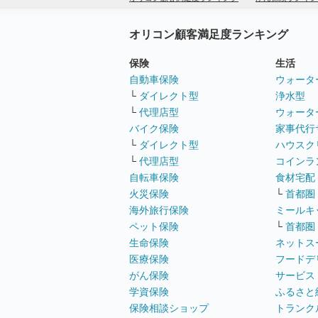
オリコン顧客満足度ランキング
保険
生活
自動車保険
ウォータ
└
ダイレクト型
浄水型
└
代理店型
ウォータ
バイク保険
家事代行
└
ダイレクト型
ハウスク
└
代理店型
コインラ
自転車保険
食材宅配
火災保険
└
首都圏
海外旅行保険
ミールキ
ペット保険
└
首都圏
生命保険
ネットス
医療保険
フードデ
がん保険
サービス
学資保険
ふるさと
保険相談ショップ
トランク