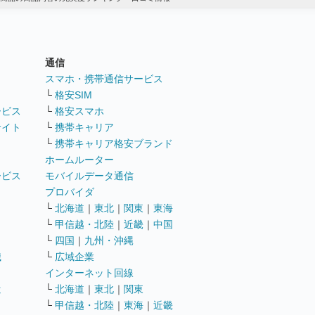
通信
ト
スマホ・携帯通信サービス
└
格安SIM
ービス
└
格安スマホ
サイト
└
携帯キャリア
└
携帯キャリア格安ブランド
ホームルーター
ービス
モバイルデータ通信
ト
プロバイダ
└
北海道
｜
東北
｜
関東
｜
東海
└
甲信越・北陸
｜
近畿
｜
中国
└
四国
｜
九州・沖縄
職
└
広域企業
インターネット回線
遣
└
北海道
｜
東北
｜
関東
└
甲信越・北陸
｜
東海
｜
近畿