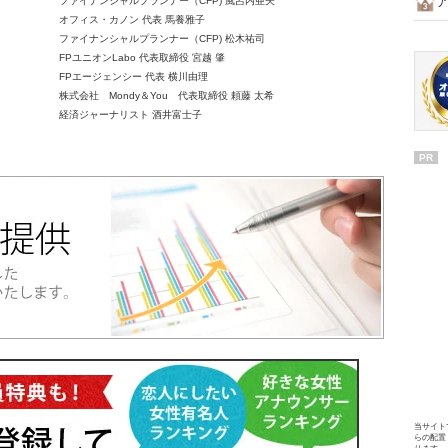
ファイナンシャルプランナー（CFP) 風呂内亜矢
オフィス・カノン 代表 馬養雅子
ファイナンシャルプランナー（CFP) 松木祐司
FPユニオンLabo 代表取締役 宮越 肇
FPエージェンシー 代表 横川由理
株式会社 Mondy＆You 代表取締役 頼藤 太希
経済ジャーナリスト 酒井富士子
PR
当サイト
らの配置