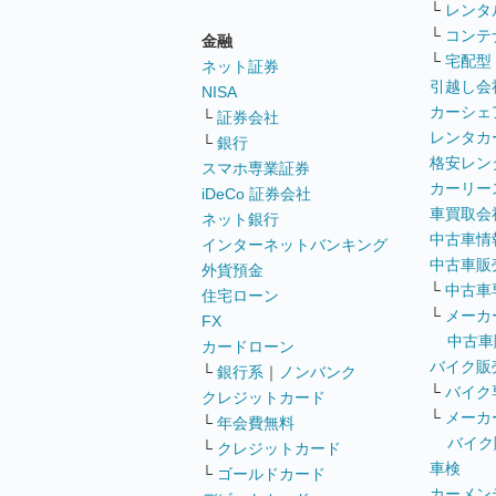
└
レンタ
└
コンテ
金融
└
宅配型
ネット証券
引越し会
NISA
カーシェ
└
証券会社
レンタカ
└
銀行
格安レン
スマホ専業証券
カーリー
iDeCo 証券会社
車買取会
ネット銀行
中古車情
インターネットバンキング
中古車販
外貨預金
└
中古車
住宅ローン
└
メーカ
FX
中古車
カードローン
バイク販
└
銀行系
｜
ノンバンク
└
バイク
クレジットカード
└
メーカ
└
年会費無料
バイク
└
クレジットカード
車検
└
ゴールドカード
カーメン