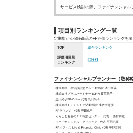
サービス検討の際、ファイナンシャル
項目別ランキング一覧
定期型がん保険商品のFP評価ランキングを
TOP
総合ランキング
評価項目別
保険料
ランキング
ファイナンシャルプランナー（敬称
株式会社 生活設計塾クルー 取締役 浅田里花
株式会社プラスパートナー (CFP) 葛西晶子
黒田尚子FP-Office 代表 黒田尚子
株式会社Ｆｉｒｓｔ 代表取締役 小佐井憲彦
FPラウンジ 代表 豊田眞弓
くらしとお金のＦＰ相談センター 代表 西村和敏
ファイナンシャル・クリニック 代表 平田浩章
FPオフィス Life & Financial Clinic 代表 平野泰嗣