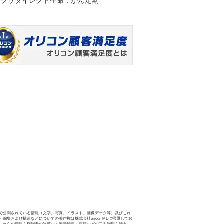
アクサダイレクト生命：がん定期
で公開されている情報（文字、写真、イラスト、画像データ等）及びこれ
・編集および構造などについての著作権は株式会社oricon MEに帰属してお