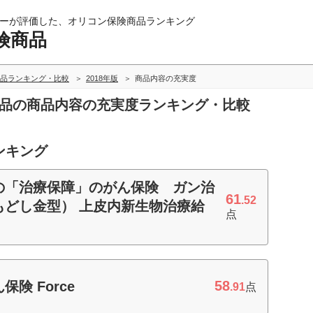
ーが評価した、オリコン保険商品ランキング
険商品
品ランキング・比較
2018年版
商品内容の充実度
商品の商品内容の充実度ランキング・比較
ンキング
の「治療保障」のがん保険 ガン治
61
.52
もどし金型） 上皮内新生物治療給
点
58
険 Force
.91
点