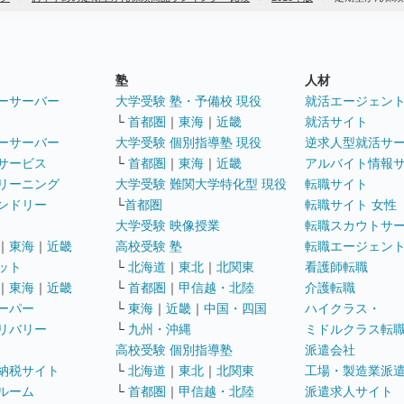
塾
人材
ーサーバー
大学受験 塾・予備校 現役
就活エージェン
└
首都圏
｜
東海
｜
近畿
就活サイト
ーサーバー
大学受験 個別指導塾 現役
逆求人型就活サ
サービス
└
首都圏
｜
東海
｜
近畿
アルバイト情報
リーニング
大学受験 難関大学特化型 現役
転職サイト
ンドリー
└
首都圏
転職サイト 女性
大学受験 映像授業
転職スカウトサ
｜
東海
｜
近畿
高校受験 塾
転職エージェン
ット
└
北海道
｜
東北
｜
北関東
看護師転職
｜
東海
｜
近畿
└
首都圏
｜
甲信越・北陸
介護転職
ーパー
└
東海
｜
近畿
｜
中国・四国
ハイクラス・
リバリー
└
九州・沖縄
ミドルクラス転
高校受験 個別指導塾
派遣会社
納税サイト
└
北海道
｜
東北
｜
北関東
工場・製造業派
ルーム
└
首都圏
｜
甲信越・北陸
派遣求人サイト