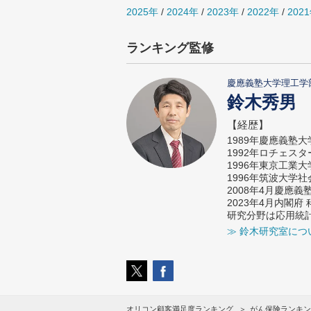
2025年
/
2024年
/
2023年
/
2022年
/
202
ランキング監修
慶應義塾大学理工学
鈴木秀男
【経歴】
1989年慶應義塾
1992年ロチェス
1996年東京工業
1996年筑波大学
2008年4月慶應
2023年4月内閣
研究分野は応用統
≫ 鈴木研究室につ
オリコン顧客満足度ランキング
がん保険ランキン