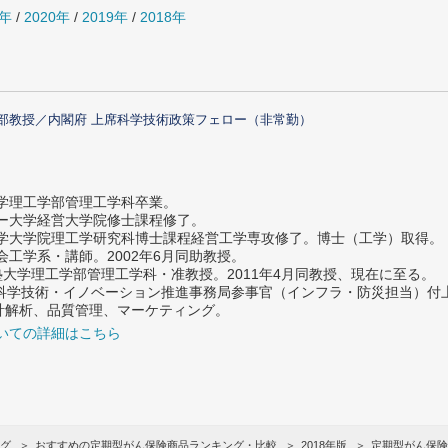
1年
/
2020年
/
2019年
/
2018年
部教授／内閣府 上席科学技術政策フェロー（非常勤）
大学理工学部管理工学科卒業。
ター大学経営大学院修士課程修了。
大学大学院理工学研究科博士課程経営工学専攻修了。博士（工学）取得。
社会工学系・講師。2002年6月同助教授。
義塾大学理工学部管理工学科・准教授。2011年4月同教授、現在に至る。
府 科学技術・イノベーション推進事務局参事官（インフラ・防災担当）
計解析、品質管理、マーケティング。
いての詳細はこちら
グ
おすすめの定期型がん保険商品ランキング・比較
2018年版
定期型がん保険