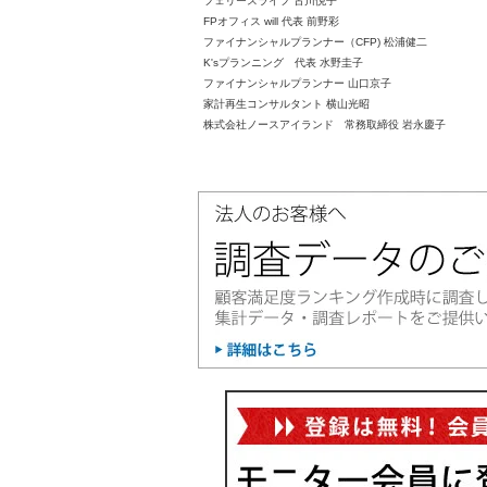
フェリースライフ 古川悦子
FPオフィス will 代表 前野彩
ファイナンシャルプランナー（CFP) 松浦健二
K'sプランニング 代表 水野圭子
ファイナンシャルプランナー 山口京子
家計再生コンサルタント 横山光昭
株式会社ノースアイランド 常務取締役 岩永慶子