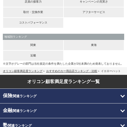
店員の接客力
キャンペーンの充実さ
取付・交換作業
アフターサービス
コストパフォーマンス
地域別ランキング
関東
東海
近畿
※文字がグレーの部門は当社規定の条件を満たした企業が2社未満のため発表しておりません。
オリコン顧客満足度ランキング
おすすめのカー用品店ランキング・比較
イエローハット
オリコン顧客満足度
ランキング一覧
保険
関連ランキング
金融
関連ランキング
塾
関連ランキング