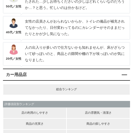
たされた…少しお待ちくださいの少しはどれくらいなのだろう
50代／女性
か…？と思う。忙しいのは分かるけど。
女性の店員さんがおられないからか、トイレの備品が補充され
てなかったり、日付変わってるのにカレンダーがそのままだっ
40代／女性
たりとかが少し気になった。
人の出入りが多いので仕方ないかも知れませんが、床がざらつ
いて砂っぽいのと、商品との隙間や棚の下が埃っぽいのが気に
20代／女性
なりました。
カー用品店
総合ランキング
評価項目別ランキング
店の利用のしやすさ
店の雰囲気・清潔さ
商品の充実さ
商品の探しやすさ