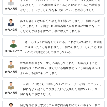
イエローハットのプライベートブランドのオイルで交換しても
らいました。100%化学合成オイルとVHVIのオイルとの曖昧さ
40代／男性
がなく、しっかりした品を取り扱っていると感心しました。
あまり詳しくない自分の話を良く聞いてくれたり、簡単に説明
してくれたり、今回はETC車載器購入が補助金の対象になるこ
40代／女性
となども手続きを含めて丁寧に教えてくれた点。
ざっくばらんに話をしてくれる。これまでの経験上、結果的
に間違ったことを言われたり、薦められたり、したことは無
60代以上／男性
いので比較的安心して利用している。
近隣店舗在庫まで、すぐに確認してくれた。新製品タイヤと、
旧製品タイヤの違い、住んでいる場所柄どういう製品を選べば
50代／男性
よいか、相談に乗ってくれた。
三～四日に1度くらい運転していてバッテリーが弱ってバッテリ
ー切れをよく起こして交換したけど交換したお陰でバッテリー
50代／男性
切れを起こさなくなった。
儲けを感じさせず安くて安全な商品を勧めてくれポイント利用