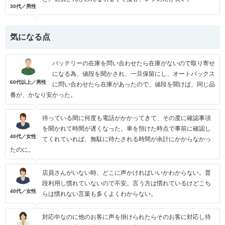
30代／男性
気になる点
バッテリーの在庫を問い合わせたら在庫がないので取り寄せ
になる為、値段を聞かされ、一旦保留にし、オートバックス
60代以上／男性
に問い合わせたら在庫があったので、値段を聞けば、同じ品
番が、かなり安かった。
待っている間に何度も電話がかかってきて、その度に確認事項
を聞かれて時間が遅くなった。車を預けた時点で事前に確認し
40代／女性
てくれていれば、無駄に待たされる時間が余計にかからなかっ
たのに。
店員さんがいない時、どこに声かければいいかわからない。普
段利用し慣れていないので不安。言う方は慣れているけどこち
40代／女性
らは慣れない言葉も多くよくわからない。
対応中なのに他のお客に声を掛けられたらそのお客に対応し待