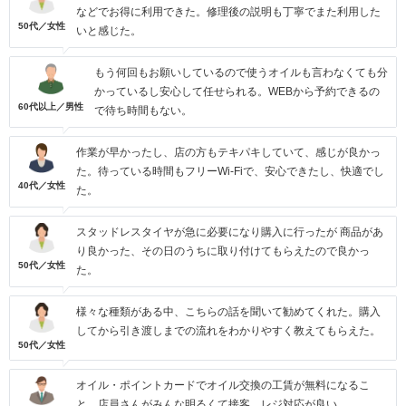
などでお得に利用できた。修理後の説明も丁寧でまた利用した
50代／女性
いと感じた。
もう何回もお願いしているので使うオイルも言わなくても分
かっているし安心して任せられる。WEBから予約できるの
60代以上／男性
で待ち時間もない。
作業が早かったし、店の方もテキパキしていて、感じが良かっ
た。待っている時間もフリーWi-Fiで、安心できたし、快適でし
40代／女性
た。
スタッドレスタイヤが急に必要になり購入に行ったが 商品があ
り良かった、その日のうちに取り付けてもらえたので良かっ
50代／女性
た。
様々な種類がある中、こちらの話を聞いて勧めてくれた。購入
してから引き渡しまでの流れをわかりやすく教えてもらえた。
50代／女性
オイル・ポイントカードでオイル交換の工賃が無料になるこ
と。店員さんがみんな明るくて接客、レジ対応が良い。