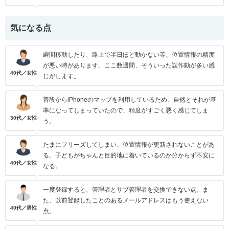
気になる点
瞬間移動したり、路上で半日ほど動かない等、位置情報の精度
が悪い時があります。ここ数週間、そういった誤作動が多い感
40代／女性
じがします。
普段からiPhoneのマップを利用しているため、自然とそれが基
準になってしまっていたので、精度がすごく悪く感じてしま
30代／女性
う。
たまにフリーズしてしまい、位置情報が更新されないことがあ
る。子どもがちゃんと目的地に着いているのか分からず不安に
40代／女性
なる。
一度登録すると、管理者とサブ管理者を交換できない点。ま
た、以前登録したことのあるメールアドレスはもう使えない
40代／男性
点。