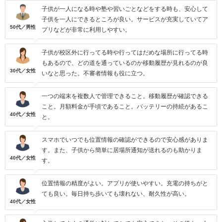
子供が一人になる時や塾や習いごとなどをする時も、安心して
子供を一人にできるところが良い。サービスが充実していてア
50代／男性
プリなどが非常に利用しやすい。
子供が校区外に行ってる時や行ってはだめな場所に行ってる時
もあるので、どの道を通っているのか移動履歴が見れるのが良
30代／女性
いなと思った。不審者情報も役に立つ。
一つの端末を複数人で管理できること。移動履歴が確認できる
こと。月額料金が手頃であること。バッテリーの持続があるこ
40代／女性
と。
スマホでいつでも位置情報の確認ができるので安心感がありま
す。また、子供から簡単に居場所通知が送れるのも助かりま
40代／女性
す。
位置情報の精度がよい。アプリが使いやすい。充電の持ちがと
ても良い。毎日持ち歩いても壊れない、耐久性が高い。
40代／女性