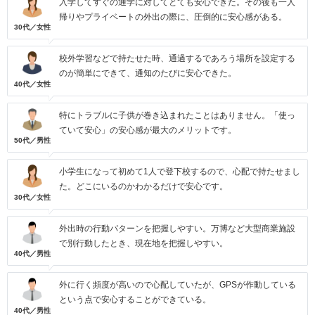
入学してすぐの通学に対してとても安心できた。その後も一人
帰りやプライベートの外出の際に、圧倒的に安心感がある。
30代／女性
校外学習などで持たせた時、通過するであろう場所を設定する
のが簡単にできて、通知のたびに安心できた。
40代／女性
特にトラブルに子供が巻き込まれたことはありません。「使っ
ていて安心」の安心感が最大のメリットです。
50代／男性
小学生になって初めて1人で登下校するので、心配で持たせまし
た。どこにいるのかわかるだけで安心です。
30代／女性
外出時の行動パターンを把握しやすい。万博など大型商業施設
で別行動したとき、現在地を把握しやすい。
40代／男性
外に行く頻度が高いので心配していたが、GPSが作動している
という点で安心することができている。
40代／男性