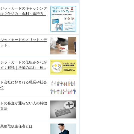
レジットカードのキャッシング
は？仕組み・金利・返済方...
レジットカードのメリット・デ
リット
レジットカードの仕組みをわか
すく解説｜決済の流れ・種...
ード会社に好まれる職業や社会
地位
ードの審査が通らない人の特徴
対策法
金業務取扱主任者とは