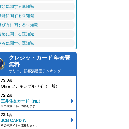
種類に関する豆知識
機能に関する豆知識
選び方に関する豆知識
資格に関する豆知識
悩みに関する豆知識
クレジットカード 年会費
無料
オリコン顧客満足度ランキング
73.0
点
Olive フレキシブルペイ（一般）
72.2
点
三井住友カード（NL）
※公式サイトへ遷移します。
72.1
点
JCB CARD W
※公式サイトへ遷移します。