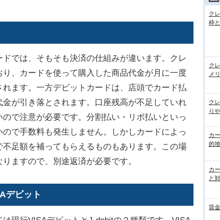
ク
枠と
ドでは、そもそも決済の仕組みが違います。クレ
ク
おり、カードを使って購入した商品代金が月に一度
メ
されます。一方デビットカードは、店頭でカード払
代金が引き落とされます。口座残高が不足していれ
ク
りや
いので注意が必要です。分割払い・リボ払いといっ
いので手数料も発生しません。しかしカードによっ
カ
的
で不足額を補ってもらえるものもあります。この場
なりますので、別途返済が必要です。
カ
と
ISAデビット
賃