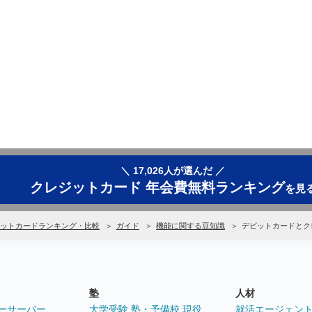
＼ 17,026人が選んだ ／
クレジットカード 年会費無料ランキング
を見
ットカードランキング・比較
ガイド
機能に関する豆知識
デビットカードとク
塾
人材
ーサーバー
大学受験 塾・予備校 現役
就活エージェン