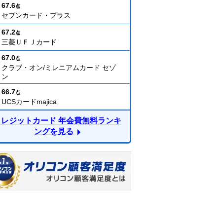
67.6
点
セブンカード・プラス
67.2
点
三菱ＵＦＪカード
67.0
点
クラブ・オン/ミレニアムカード セゾ
ン
66.7
点
UCSカードmajica
クレジットカード 年会費無料ランキ
ングを見る