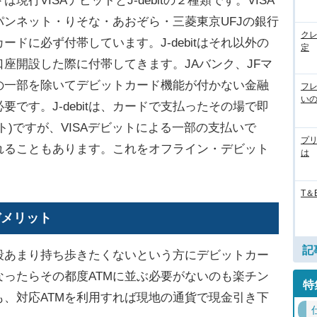
VISAデビットとJ-debitの２種類です。VISA
ンネット・りそな・あおぞら・三菱東京UFJの銀行
ク
ドに必ず付帯しています。J-debitはそれ以外の
定
座開設した際に付帯してきます。JAバンク、JFマ
の一部を除いてデビットカード機能が付かない金融
フ
い
です。J-debitは、カードで支払ったその場で即
ト)ですが、VISAデビットによる一部の支払いで
プ
れることもあります。これをオフライン・デビット
は
T＆
デメリット
記
あまり持ち歩きたくないという方にデビットカー
ったらその都度ATMに並ぶ必要がないのも楽チン
特
、対応ATMを利用すれば現地の通貨で現金引き下