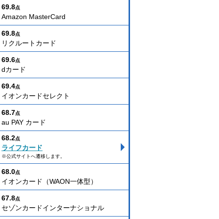
69.8
点
Amazon MasterCard
69.8
点
リクルートカード
69.6
点
dカード
69.4
点
イオンカードセレクト
68.7
点
au PAY カード
68.2
点
ライフカード
※公式サイトへ遷移します。
68.0
点
イオンカード（WAON一体型）
67.8
点
セゾンカードインターナショナル