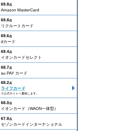
69.8
点
Amazon MasterCard
69.8
点
リクルートカード
69.6
点
dカード
69.4
点
イオンカードセレクト
68.7
点
au PAY カード
68.2
点
ライフカード
※公式サイトへ遷移します。
68.0
点
イオンカード（WAON一体型）
67.8
点
セゾンカードインターナショナル