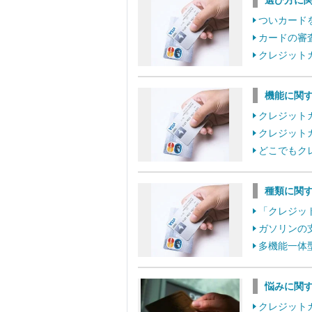
選び方に
ついカード
カードの審
クレジット
機能に関
クレジット
クレジット
どこでもク
種類に関
「クレジッ
ガソリンの
多機能一体
悩みに関
クレジット