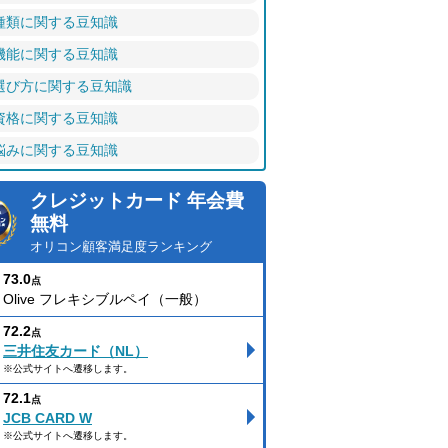
種類に関する豆知識
機能に関する豆知識
選び方に関する豆知識
資格に関する豆知識
悩みに関する豆知識
クレジットカード 年会費
無料
オリコン顧客満足度ランキング
73.0
点
Olive フレキシブルペイ（一般）
72.2
点
三井住友カード（NL）
※公式サイトへ遷移します。
72.1
点
JCB CARD W
※公式サイトへ遷移します。