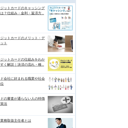
レジットカードのキャッシング
は？仕組み・金利・返済方...
レジットカードのメリット・デ
リット
レジットカードの仕組みをわか
すく解説｜決済の流れ・種...
ード会社に好まれる職業や社会
地位
ードの審査が通らない人の特徴
対策法
金業務取扱主任者とは