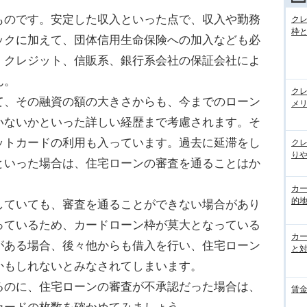
のです。安定した収入といった点で、収入や勤務
ク
枠と
ックに加えて、団体信用生命保険への加入なども必
、クレジット、信販系、銀行系会社の保証会社によ
ん。
ク
、その融資の額の大きさからも、今までのローン
メ
いないかといった詳しい経歴まで考慮されます。そ
ットカードの利用も入っています。過去に延滞をし
ク
りや
といった場合は、住宅ローンの審査を通ることはか
カ
的
ていても、審査を通ることができない場合があり
っているため、カードローン枠が莫大となっている
カ
がある場合、後々他からも借入を行い、住宅ローン
と
かもしれないとみなされてしまいます。
のに、住宅ローンの審査が不承認だった場合は、
賃