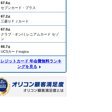
67.6
点
セブンカード・プラス
67.2
点
三菱ＵＦＪカード
67.0
点
クラブ・オン/ミレニアムカード セゾ
ン
66.7
点
UCSカードmajica
クレジットカード 年会費無料ランキ
ングを見る