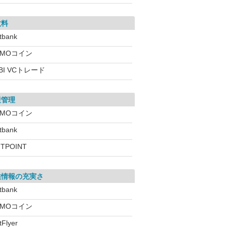
数料
itbank
GMOコイン
BI VCトレード
産管理
GMOコイン
itbank
ITPOINT
供情報の充実さ
itbank
GMOコイン
tFlyer