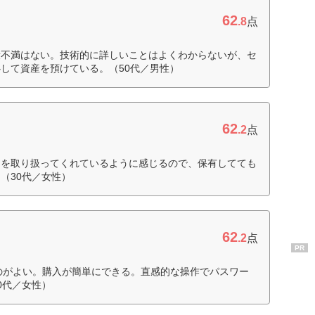
62
.8
点
段不満はない。技術的に詳しいことはよくわからないが、セ
して資産を預けている。（50代／男性）
62
.2
点
ンを取り扱ってくれているように感じるので、保有してても
（30代／女性）
62
.2
点
PR
るのがよい。購入が簡単にできる。直感的な操作でパスワー
0代／女性）