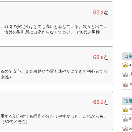
61
.2
点
る。取引の安定性はとても高いと感じている。次々と出てい
、海外の取引所に口座作らなくて良い。（40代／男性）
60
口
.6
点
来るので安心。資金移動や売買も速やかにできて初心者でも
L
／女性）
b
60
取
.2
点
b
使用する初心者でも操作が分かりやすかった。これからも、
（50代／男性）
bi