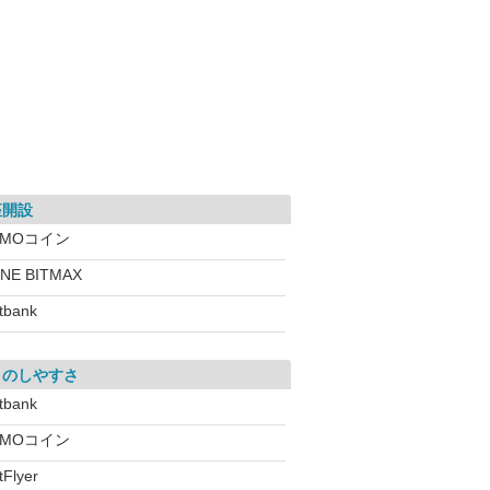
座開設
GMOコイン
INE BITMAX
itbank
引のしやすさ
itbank
GMOコイン
tFlyer