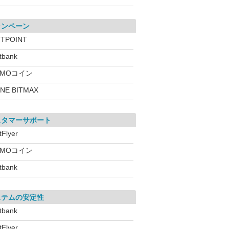
ャンペーン
ITPOINT
itbank
GMOコイン
INE BITMAX
スタマーサポート
tFlyer
GMOコイン
itbank
ステムの安定性
itbank
tFlyer