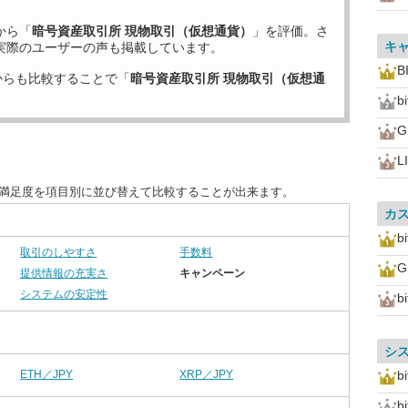
から「
暗号資産取引所 現物取引（仮想通貨）
」を評価。さ
キ
実際のユーザーの声も掲載しています。
B
からも比較することで「
暗号資産取引所 現物取引（仮想通
b
L
客満足度を項目別に並び替えて比較することが出来ます。
カ
bi
取引のしやすさ
手数料
提供情報の充実さ
キャンペーン
システムの安定性
b
シ
ETH／JPY
XRP／JPY
b
bi