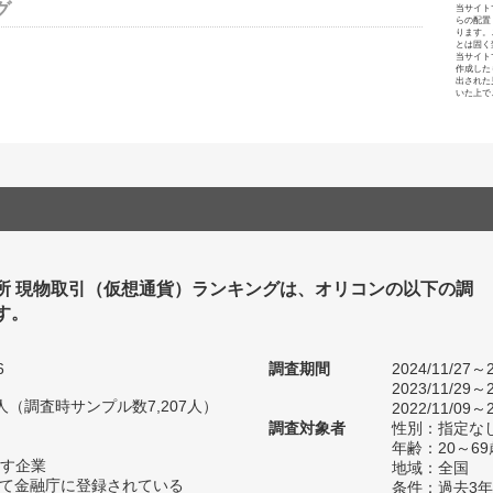
グ
当サイト
らの配置
ります。
とは固く
当サイト
作成した
出された
いた上で
所 現物取引（仮想通貨）ランキングは、オリコンの以下の調
す。
6
調査期間
2024/11/27～2
2023/11/29～2
60人（調査時サンプル数7,207人）
2022/11/09～2
調査対象者
性別：指定な
年齢：20～69
す企業
地域：全国
して金融庁に登録されている
条件：過去3