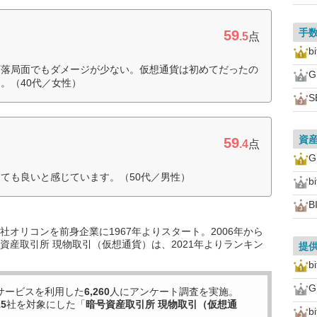
手
59
.5
点
b
下落局面でもダメージが少ない。仮想通貨は初めてだったの
。（40代／女性）
S
資
59
.4
点
ても良いと感じています。（50代／男性）
b
B
オリコンを前身企業に1967年よりスタート。2006年から
資産取引所 現物取引（仮想通貨）は、2021年よりランキン
提
b
サービスを利用した
6,260
人にアンケート調査を実施。
15
社を対象にした「
暗号資産取引所 現物取引（仮想通
bi