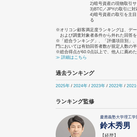
2)暗号資産の現物取引
3)BTC／JPYの取引に
4)暗号資産の取引を主
る
※オリコン顧客満足度ランキングは、デー
および調査対象者条件から外れた回答を
※「総合ランキング」、「評価項目別」、
門においては有効回答者数が規定人数の半
※総合得点が60.0点以上で、他人に薦
≫ 詳細はこちら
過去ランキング
2025年
/
2024年
/
2023年
/
2022年
/
202
ランキング監修
慶應義塾大学理工学
鈴木秀男
【経歴】