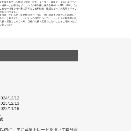
で公開されている情報（文字、写真、イラスト、画像データ等）及びこれ
・編集および構造などについての著作権は株式会社oricon MEに帰属してお
これらの情報を権利者の許可なく無断転載・複製などの二次利用を行うこ
禁じております。
で掲載しているすべての情報やデータは、当社の調査に基づいた結果から
ものとなりますが、サービスへの感想については、サービスの利用者が提
見解・感想となっており、当社の見解・意見ではないことをご理解いただ
ご覧ください。
024/12/12
023/12/13
022/11/16
し
歳
年以内に、主に裁量トレードを用いて暗号資