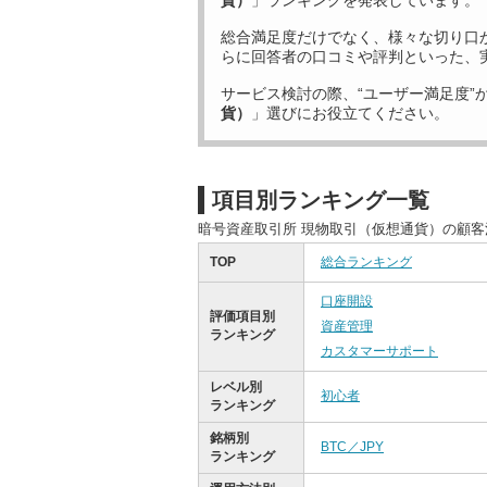
貨）
」ランキングを発表しています。
総合満足度だけでなく、様々な切り口
らに回答者の口コミや評判といった、
サービス検討の際、“ユーザー満足度”
貨）
」選びにお役立てください。
項目別ランキング一覧
暗号資産取引所 現物取引（仮想通貨）の顧
TOP
総合ランキング
口座開設
評価項目別
資産管理
ランキング
カスタマーサポート
レベル別
初心者
ランキング
銘柄別
BTC／JPY
ランキング