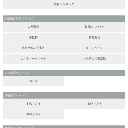
総合ランキング
評価項目別ランキング
口座開設
取引のしやすさ
手数料
資産管理
提供情報の充実さ
キャンペーン
カスタマーサポート
システムの安定性
レベル別ランキング
初心者
銘柄別ランキング
BTC／JPY
ETH／JPY
XRP／JPY