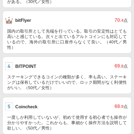
がある。（30代／女性）
70
bitFlyer
.4
点
国内の取引所として先端を行っている。取引の安定性はとても
高いと感じている。次々と出ているアルトコインにも対応して
いるので、海外の取引所に口座作らなくて良い。（40代／男
性）
69
BITPOINT
.8
点
ステーキングできるコインの種類が多く、率も高い。ステーキ
ングは保有しているだけでいいので、ロック期間がなく利便性
がいい。（50代／女性）
68
Coincheck
.9
点
一度しか利用していないが、初めて使用する初心者でも操作が
分かりやすかった。これからも、事細かく操作方法を説明して
欲しい。（50代／男性）