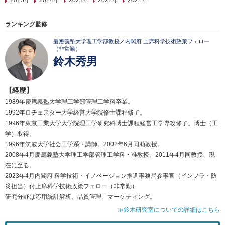
2025年
2024年
2023年
2022年
2021年
ランキング監修
慶應義塾大学理工学部教授／内閣府 上席科学技術政策フェロー
（非常勤）
鈴木秀男
【経歴】
1989年慶應義塾大学理工学部管理工学科卒業。
1992年ロチェスター大学経営大学院修士課程修了。
1996年東京工業大学大学院理工学研究科博士課程経営工学専攻修了。博士（工
学）取得。
1996年筑波大学社会工学系・講師。2002年6月同助教授。
2008年4月慶應義塾大学理工学部管理工学科・准教授。2011年4月同教授、現
在に至る。
2023年4月内閣府 科学技術・イノベーション推進事務局参事官（インフラ・防
災担当）付上席科学技術政策フェロー（非常勤）
研究分野は応用統計解析、品質管理、マーケティング。
≫鈴木研究室についての詳細はこちら