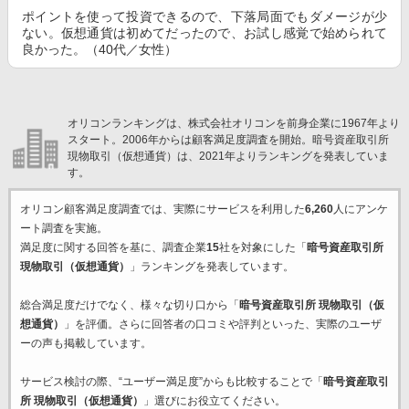
ポイントを使って投資できるので、下落局面でもダメージが少
ない。仮想通貨は初めてだったので、お試し感覚で始められて
良かった。（40代／女性）
オリコンランキングは、株式会社オリコンを前身企業に1967年より
スタート。2006年からは顧客満足度調査を開始。暗号資産取引所
現物取引（仮想通貨）は、2021年よりランキングを発表していま
す。
オリコン顧客満足度調査では、実際にサービスを利用した
6,260
人にアンケ
ート調査を実施。
満足度に関する回答を基に、調査企業
15
社を対象にした「
暗号資産取引所
現物取引（仮想通貨）
」ランキングを発表しています。
総合満足度だけでなく、様々な切り口から「
暗号資産取引所 現物取引（仮
想通貨）
」を評価。さらに回答者の口コミや評判といった、実際のユーザ
ーの声も掲載しています。
サービス検討の際、“ユーザー満足度”からも比較することで「
暗号資産取引
所 現物取引（仮想通貨）
」選びにお役立てください。