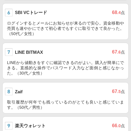
SBI VCトレード
68
.4
点
ログインするとメールにお知らせが来るので安心。資金移動や
売買も速やかにできて初心者でもすぐに取引できて良かった。
（50代／女性）
67
LINE BITMAX
.6
点
LINEから値動きをすぐに確認できるのがよい。購入が簡単にで
きる。直感的な操作でパスワード入力など面倒と感じなかっ
た。（30代／女性）
67
Zaif
.5
点
取引履歴が何年でも残っているのがとても良いと感じていま
す。（50代／男性）
楽天ウォレット
66
.0
点