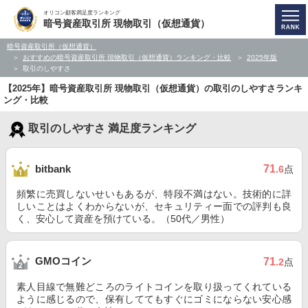
オリコン顧客満足度ランキング
暗号資産取引所 現物取引（仮想通貨）
暗号資産取引所（仮想通貨）
おすすめの暗号資産取引所 現物取引（仮想通貨）ランキング・比較
2025年版
取引のしやすさ
【2025年】暗号資産取引所 現物取引（仮想通貨）の取引のしやすさランキ
ング・比較
取引のしやすさ 満足度ランキング
71
bitbank
.6
点
頻繁に売買しないせいもあるが、特段不満はない。技術的に詳
しいことはよくわからないが、セキュリティー面での評判も良
く、安心して資産を預けている。（50代／男性）
GMOコイン
71
.2
点
素人目線で無難どころのライトコインを取り扱ってくれている
ように感じるので、保有しててもすぐにゴミにならない安心感