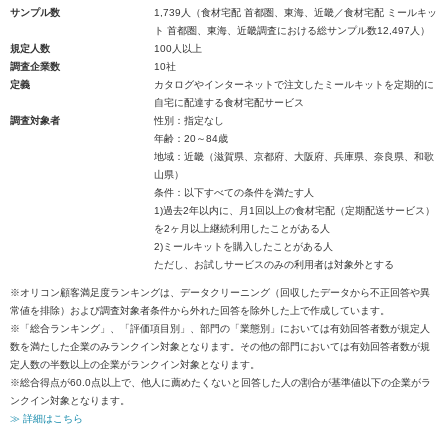
サンプル数
1,739人（食材宅配 首都圏、東海、近畿／食材宅配 ミールキッ
ト 首都圏、東海、近畿調査における総サンプル数12,497人）
規定人数
100人以上
調査企業数
10社
定義
カタログやインターネットで注文したミールキットを定期的に
自宅に配達する食材宅配サービス
調査対象者
性別：指定なし
年齢：20～84歳
地域：近畿（滋賀県、京都府、大阪府、兵庫県、奈良県、和歌
山県）
条件：以下すべての条件を満たす人
1)過去2年以内に、月1回以上の食材宅配（定期配送サービス）
を2ヶ月以上継続利用したことがある人
2)ミールキットを購入したことがある人
ただし、お試しサービスのみの利用者は対象外とする
※オリコン顧客満足度ランキングは、データクリーニング（回収したデータから不正回答や異
常値を排除）および調査対象者条件から外れた回答を除外した上で作成しています。
※「総合ランキング」、「評価項目別」、部門の「業態別」においては有効回答者数が規定人
数を満たした企業のみランクイン対象となります。その他の部門においては有効回答者数が規
定人数の半数以上の企業がランクイン対象となります。
※総合得点が60.0点以上で、他人に薦めたくないと回答した人の割合が基準値以下の企業がラ
ンクイン対象となります。
≫ 詳細はこちら