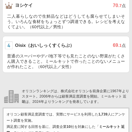
ヨシケイ
70
.7
点
二人暮らしなので生鮮品などはどうしても腐らせてしまいそ
う。いろんな食材をちょっとずつ調達できる。レシピを考えな
くてよい。（60代以上／男性）
Oisix（おいしっくすくらぶ）
69
.1
点
普通のスーパーやデパ地下等でも見たことのない野菜がたくさ
ん購入できること。ミールキットで作ったことのないメニュー
が作れたこと。（60代以上／女性）
オリコンランキングは、株式会社オリコンを前身企業に1967年より
スタート。2006年からは顧客満足度調査を開始。ミールキット 近
畿は、2024年よりランキングを発表しています。
オリコン顧客満足度調査では、実際にサービスを利用した
1,739
人にアンケ
ート調査を実施。
満足度に関する回答を基に、調査企業
10
社を対象にした「
ミールキット 近