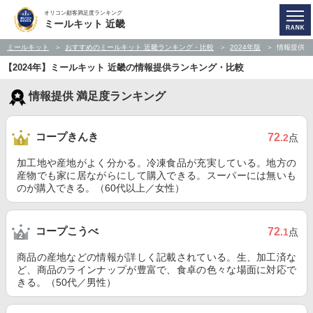
オリコン顧客満足度ランキング
ミールキット 近畿
ミールキット
おすすめのミールキット 近畿ランキング・比較
2024年版
情報提供
【2024年】ミールキット 近畿の情報提供ランキング・比較
情報提供 満足度ランキング
コープきんき
72
.2
点
加工地や産地がよく分かる。冷凍食品が充実している。地方の
産物でも家に居ながらにして購入できる。スーパーには無いも
のが購入できる。（60代以上／女性）
コープこうべ
72
.1
点
商品の産地などの情報が詳しく記載されている。生、加工済な
ど、商品のラインナップが豊富で、食卓の色々な場面に対応で
きる。（50代／男性）