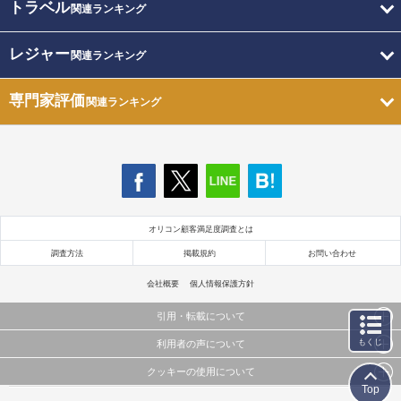
トラベル
関連ランキング
レジャー
関連ランキング
専門家評価
関連ランキング
オリコン顧客満足度調査とは
調査方法
掲載規約
お問い合わせ
会社概要
個人情報保護方針
引用・転載について
もくじ
利用者の声について
当サイトで公開されている情報（文字、写真、イラスト、画像データ等）及びこれらの配置・
編集および構造などについての著作権は株式会社oricon MEに帰属しております。
クッキーの使用について
当サイトに掲載している内容はすべてサービスの利用者が提出された見解・感想です。
これらの情報を権利者の許可なく無断転載・複製などの二次利用を行うことは固く禁じており
Top
弊社が内容について正確性を含め一切保証するものではありません。
ます。