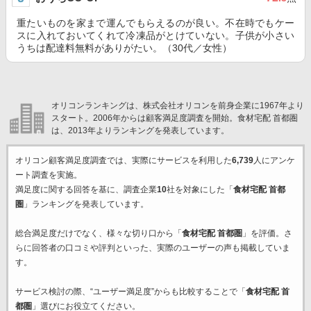
重たいものを家まで運んでもらえるのが良い。不在時でもケー
スに入れておいてくれて冷凍品がとけていない。子供が小さい
うちは配達料無料がありがたい。（30代／女性）
オリコンランキングは、株式会社オリコンを前身企業に1967年より
スタート。2006年からは顧客満足度調査を開始。食材宅配 首都圏
は、2013年よりランキングを発表しています。
オリコン顧客満足度調査では、実際にサービスを利用した
6,739
人にアンケ
ート調査を実施。
満足度に関する回答を基に、調査企業
10
社を対象にした「
食材宅配 首都
圏
」ランキングを発表しています。
総合満足度だけでなく、様々な切り口から「
食材宅配 首都圏
」を評価。さ
らに回答者の口コミや評判といった、実際のユーザーの声も掲載していま
す。
サービス検討の際、“ユーザー満足度”からも比較することで「
食材宅配 首
都圏
」選びにお役立てください。