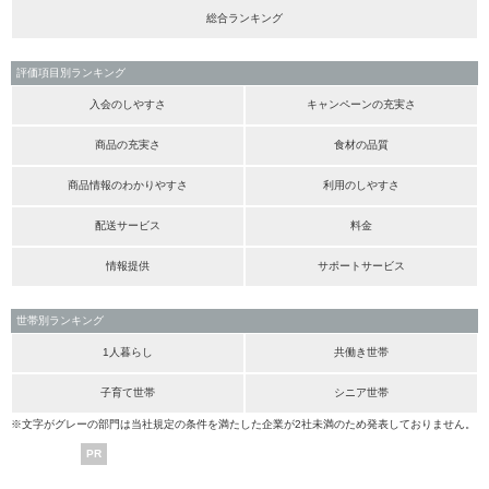
総合ランキング
評価項目別ランキング
入会のしやすさ
キャンペーンの充実さ
商品の充実さ
食材の品質
商品情報のわかりやすさ
利用のしやすさ
配送サービス
料金
情報提供
サポートサービス
世帯別ランキング
1人暮らし
共働き世帯
子育て世帯
シニア世帯
※文字がグレーの部門は当社規定の条件を満たした企業が2社未満のため発表しておりません。
PR