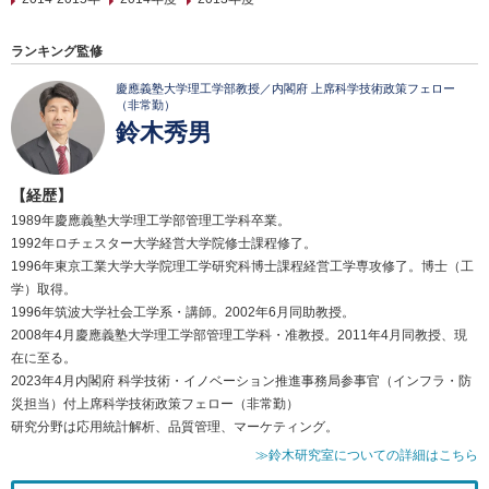
ランキング監修
慶應義塾大学理工学部教授／内閣府 上席科学技術政策フェロー
（非常勤）
鈴木秀男
【経歴】
1989年慶應義塾大学理工学部管理工学科卒業。
1992年ロチェスター大学経営大学院修士課程修了。
1996年東京工業大学大学院理工学研究科博士課程経営工学専攻修了。博士（工
学）取得。
1996年筑波大学社会工学系・講師。2002年6月同助教授。
2008年4月慶應義塾大学理工学部管理工学科・准教授。2011年4月同教授、現
在に至る。
2023年4月内閣府 科学技術・イノベーション推進事務局参事官（インフラ・防
災担当）付上席科学技術政策フェロー（非常勤）
研究分野は応用統計解析、品質管理、マーケティング。
≫鈴木研究室についての詳細はこちら