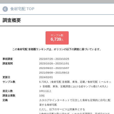
食材宅配 TOP
調査概要
サンプル数
6,739
人
この食材宅配 首都圏ランキングは、オリコンの以下の調査に基づいています。
事前調査
2023/07/26～2023/10/25
調査期間
2023/10/26～2023/11/01
2022/09/22～2022/10/07
2021/09/08～2021/09/13
更新日
2024/02/01
サンプル数
6,739人（食材宅配 首都圏、東海、近畿／食材宅配 ミールキッ
ト 首都圏、東海、近畿調査における総サンプル数17,425人）
規定人数
100人以上
調査企業数
10社
定義
カタログやインターネットで注文した食材を定期的に自宅に配
達する食材宅配
ただし、以下のサービスは対象外とする
1)食材の宅配は取り扱わず、いわゆる半調理品、完成品だけを