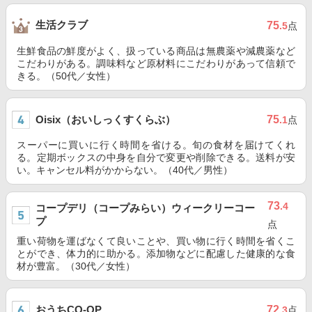
生活クラブ
75
.5
点
生鮮食品の鮮度がよく、扱っている商品は無農薬や減農薬など
こだわりがある。調味料など原材料にこだわりがあって信頼で
きる。（50代／女性）
Oisix（おいしっくすくらぶ）
75
.1
点
スーパーに買いに行く時間を省ける。旬の食材を届けてくれ
る。定期ボックスの中身を自分で変更や削除できる。送料が安
い。キャンセル料がかからない。（40代／男性）
73
.4
コープデリ（コープみらい）ウィークリーコー
プ
点
重い荷物を運ばなくて良いことや、買い物に行く時間を省くこ
とができ、体力的に助かる。添加物などに配慮した健康的な食
材が豊富。（30代／女性）
おうちCO-OP
72
.3
点