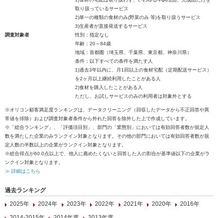
取り扱っているサービス
2)単一の種類の食材のみ(野菜のみ 等)を取り扱うサービス
3)生産者が直接発送するサービス
調査対象者
性別：指定なし
年齢：20～84歳
地域：首都圏（埼玉県、千葉県、東京都、神奈川県）
条件：以下すべての条件を満たす人
1)過去3年以内に、月1回以上の食材宅配（定期配送サービス）
を2ヶ月以上継続利用したことがある人
2)食材を購入したことがある人
ただし、お試しサービスのみの利用者は対象外とする
※オリコン顧客満足度ランキングは、データクリーニング（回収したデータから不正回答や異
常値を排除）および調査対象者条件から外れた回答を除外した上で作成しています。
※「総合ランキング」、「評価項目別」、部門の「業態別」においては有効回答者数が規定人
数を満たした企業のみランクイン対象となります。その他の部門においては有効回答者数が規
定人数の半数以上の企業がランクイン対象となります。
※総合得点が60.0点以上で、他人に薦めたくないと回答した人の割合が基準値以下の企業がラ
ンクイン対象となります。
≫ 詳細はこちら
過去ランキング
2025年
2024年
2023年
2022年
2021年
2020年
2016年
2014-2015年
2014年度
2013年度