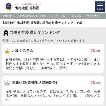
オリコン顧客満足度ランキング
食材宅配 首都圏
食材宅配
おすすめの食材宅配 首都圏ランキング・比較
2024年版
共働き世帯
【2024年】食材宅配 首都圏の共働き世帯ランキング・比較
共働き世帯 満足度ランキング
同居している夫婦で共に働いて生計を立てている人を対象とする。
パルシステム
76
.8
点
食材を買いに行く時間が利用する前に比べて極端に減り、また
料理をする時間も短くなり自由な時間や自宅での仕事ができる
時間が大幅に増えた。（60代以上／男性）
東都生協(東都生活協同組合)
76
.5
点
産地が明記されているので、質は安全だと思う。重い物、嵩張
る物(米、日用品など)を買いに行かなくても済む。（40代／女
性）