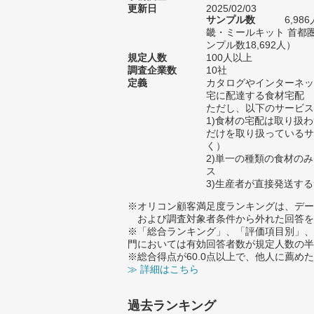
更新日
2025/02/03
サンプル数
6,9
畿・ミールキット 首都
ンプル数18,692人）
規定人数
100人以上
調査企業数
10社
定義
カタログやインターネッ
宅に配達する食材宅配
ただし、以下のサービス
1)食材の宅配は取り扱
だけを取り扱っているサ
く）
2)単一の種類の食材のみ
ス
3)生産者が直接発送す
※オリコン顧客満足度ランキングは、デー
および調査対象者条件から外れた回答を
※「総合ランキング」、「評価項目別」、
門においては有効回答者数が規定人数の半
※総合得点が60.0点以上で、他人に薦
≫ 詳細はこちら
過去ランキング