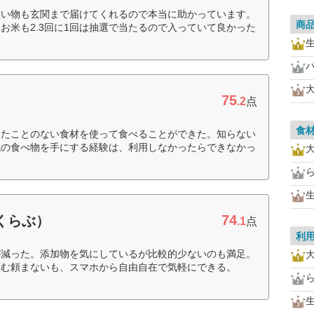
重い物も玄関まで届けてくれるので本当に助かっています。
商
お米も2.3回に1回は抽選で当たるので入っていて良かった
75
.2
点
食
ったことのない食材を使って食べることができた。知らない
域の食べ物を手にする経験は、利用しなかったらできなかっ
74
すくらぶ）
.1
点
利
が減った。添加物を気にしているが比較的少ないのも満足。
頼む頼まないも、スマホから自由自在で気軽にできる。