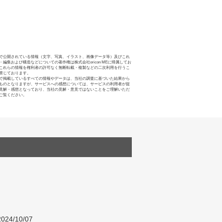
で公開されている情報（文字、写真、イラスト、画像データ等）及びこれ
・編集および構造などについての著作権は株式会社oricon MEに帰属してお
これらの情報を権利者の許可なく無断転載・複製などの二次利用を行うこ
禁じております。
で掲載しているすべての情報やデータは、当社の調査に基づいた結果から
ものとなりますが、サービスへの感想については、サービスの利用者が提
見解・感想となっており、当社の見解・意見ではないことをご理解いただ
ご覧ください。
024/10/07