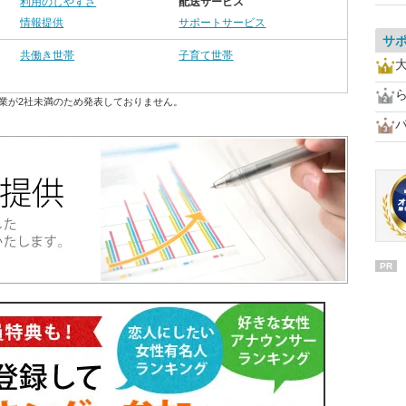
利用のしやすさ
配送サービス
情報提供
サポートサービス
サ
共働き世帯
子育て世帯
業が2社未満のため発表しておりません。
PR