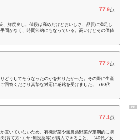
77
.9
点
策、鮮度良し。値段は高めだけどおいしさ、品質に満足し
る手間がなく、時間節約にもなっている。高いけどその価値
77
.2
点
よりどうしてそうなったのかを知りたかった。その際に生産
ご回答くださり真摯な対応に感銘を受けました。（60代
PR
77
.1
点
しか置いていないため、有機野菜や無農薬野菜が定期的に購
(育て方･エサ･無投薬等)が購入できること。（40代／女