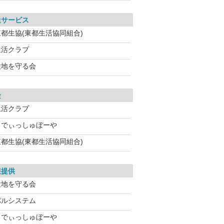
送サービス
東都生協(東都生活協同組合)
生活クラブ
大地を守る会
金
生活クラブ
らでぃっしゅぼーや
東都生協(東都生活協同組合)
報提供
大地を守る会
パルシステム
らでぃっしゅぼーや