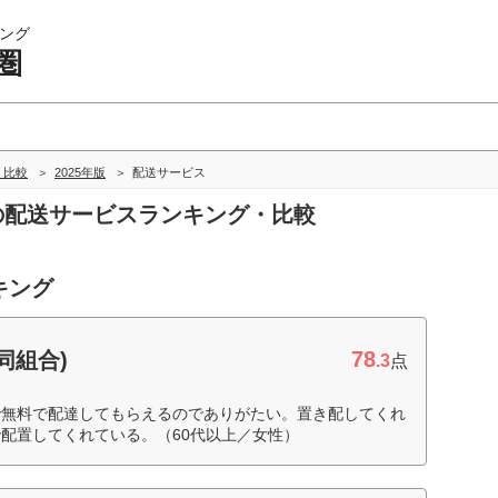
ング
圏
・比較
2025年版
配送サービス
圏の配送サービスランキング・比較
キング
78
同組合)
.3
点
で無料で配達してもらえるのでありがたい。置き配してくれ
配置してくれている。（60代以上／女性）