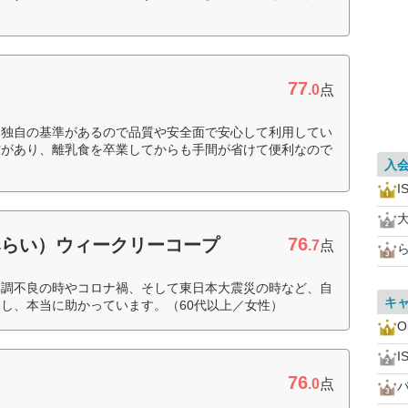
77
.0
点
。独自の基準があるので品質や安全面で安心して利用してい
材があり、離乳食を卒業してからも手間が省けて便利なので
入
I
76
みらい）ウィークリーコープ
.7
点
体調不良の時やコロナ禍、そして東日本大震災の時など、自
キ
し、本当に助かっています。（60代以上／女性）
O
I
76
.0
点