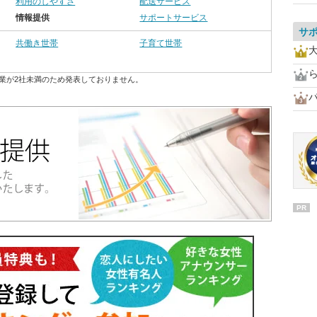
利用のしやすさ
配送サービス
情報提供
サポートサービス
サ
共働き世帯
子育て世帯
業が2社未満のため発表しておりません。
PR