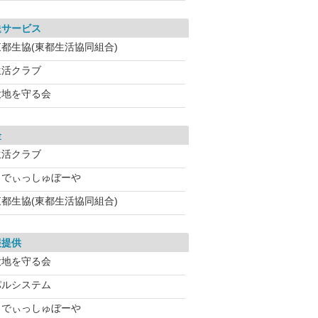
送サービス
東都生協(東都生活協同組合)
生活クラブ
大地を守る会
金
生活クラブ
らでぃっしゅぼーや
東都生協(東都生活協同組合)
報提供
大地を守る会
パルシステム
らでぃっしゅぼーや