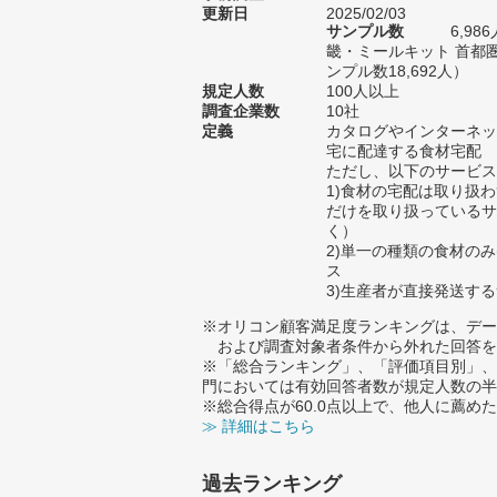
更新日
2025/02/03
サンプル数
6,9
畿・ミールキット 首都
ンプル数18,692人）
規定人数
100人以上
調査企業数
10社
定義
カタログやインターネッ
宅に配達する食材宅配
ただし、以下のサービス
1)食材の宅配は取り扱
だけを取り扱っているサ
く）
2)単一の種類の食材のみ
ス
3)生産者が直接発送す
※オリコン顧客満足度ランキングは、デー
および調査対象者条件から外れた回答を
※「総合ランキング」、「評価項目別」、
門においては有効回答者数が規定人数の半
※総合得点が60.0点以上で、他人に薦
≫ 詳細はこちら
過去ランキング