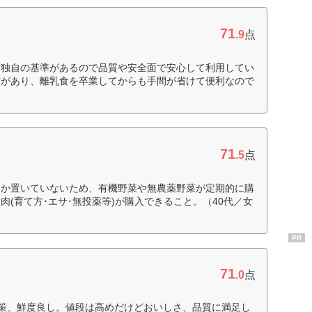
71
.9
点
。独自の基準があるので品質や安全面で安心して利用してい
材があり、離乳食を卒業してからも手間が省けて便利なので
71
.5
点
しか置いていないため、有機野菜や無農薬野菜が定期的に購
(育て方･エサ･無投薬等)が購入できること。（40代／女
PR
71
.0
点
策、鮮度良し。値段は高めだけどおいしさ、品質に満足し