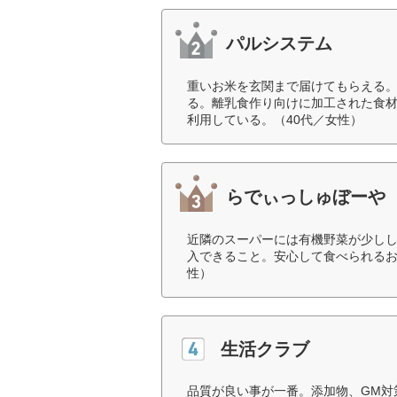
パルシステム
重いお米を玄関まで届けてもらえる
る。離乳食作り向けに加工された食
利用している。（40代／女性）
らでぃっしゅぼーや
近隣のスーパーには有機野菜が少し
入できること。安心して食べられるお肉
性）
生活クラブ
品質が良い事が一番。添加物、GM対