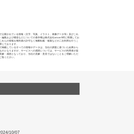
で公開されている情報（文字、写真、イラスト、画像データ等）及びこれ
・編集および構造などについての著作権は株式会社oricon MEに帰属してお
これらの情報を権利者の許可なく無断転載・複製などの二次利用を行うこ
禁じております。
で掲載しているすべての情報やデータは、当社の調査に基づいた結果から
ものとなりますが、サービスへの感想については、サービスの利用者が提
見解・感想となっており、当社の見解・意見ではないことをご理解いただ
ご覧ください。
024/10/07