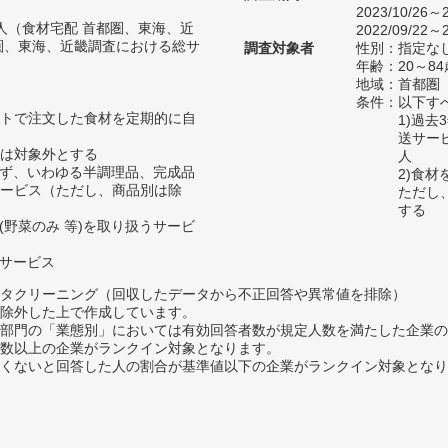
2023/10/26～2
86人（食材宅配 首都圏、東海、近
2022/09/22～2
圏、東海、近畿調査における総サ
調査対象者
性別：指定な
年齢：20～84
地域：首都圏
条件：以下す
トで注文した食材を定期的に自
1)過
送サー
は対象外とする
人
わず、いわゆる半調理品、完成品
2)食
ービス（ただし、商品別は除
ただし
する
(野菜のみ 等)を取り扱うサービ
るサービス
タクリーニング（回収したデータから不正回答や異常値を排除）
除外した上で作成しています。
部門の「業態別」においては有効回答者数が規定人数を満たした企業の
数以上の企業がランクイン対象となります。
めたくないと回答した人の割合が基準値以下の企業がランクイン対象とな