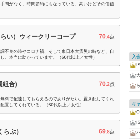
る手間がなく、時間節約にもなっている。高いけどその価値
70
みらい）ウィークリーコープ
.4
点
体調不良の時やコロナ禍、そして東日本大震災の時など、自
入
し、本当に助かっています。（60代以上／女性）
I
70
同組合)
.2
点
で無料で配達してもらえるのでありがたい。置き配してくれ
キ
配置してくれている。（60代以上／女性）
O
I
69
すくらぶ）
.8
点