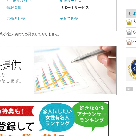
利用のしやすさ
配送サービス
情報提供
サポートサービス
サ
共働き世帯
子育て世帯
業が2社未満のため発表しておりません。
PR