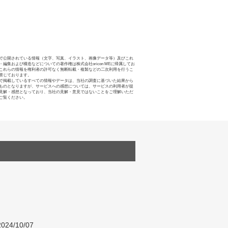
で公開されている情報（文字、写真、イラスト、画像データ等）及びこれ
・編集および構造などについての著作権は株式会社oricon MEに帰属してお
これらの情報を権利者の許可なく無断転載・複製などの二次利用を行うこ
禁じております。
で掲載しているすべての情報やデータは、当社の調査に基づいた結果から
ものとなりますが、サービスへの感想については、サービスの利用者が提
見解・感想となっており、当社の見解・意見ではないことをご理解いただ
ご覧ください。
024/10/07