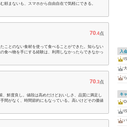
頼む頼まないも、スマホから自由自在で気軽にできる。
70
.4
点
ったことのない食材を使って食べることができた。知らない
入
域の食べ物を手にする経験は、利用しなかったらできなかっ
I
70
.3
点
キ
策、鮮度良し。値段は高めだけどおいしさ、品質に満足し
る手間がなく、時間節約にもなっている。高いけどその価値
O
I