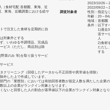
2023/10/26～2
86人（食材宅配 首都圏、東海、近
2022/09/22～2
圏、東海、近畿調査における総サ
調査対象者
性別：指定な
年齢：20～84
地域：首都圏
条件：以下す
トで注文した食材を定期的に自
1)過
送サー
は対象外とする
人
わず、いわゆる半調理品、完成品
2)食
ービス（ただし、商品別は除
ただし
する
(野菜のみ 等)を取り扱うサービ
るサービス
タクリーニング（回収したデータから不正回答や異常値を排除）
除外した上で作成しています。
部門の「業態別」においては有効回答者数が規定人数を満たした企業の
数以上の企業がランクイン対象となります。
めたくないと回答した人の割合が基準値以下の企業がランクイン対象とな