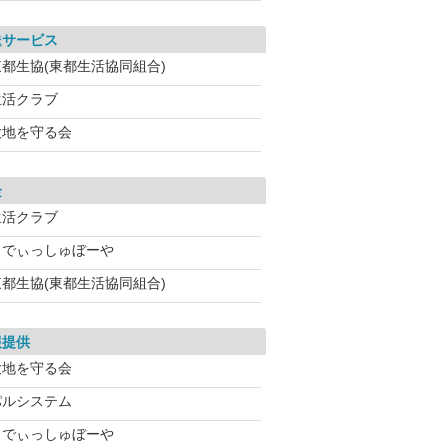
送サービス
東都生協(東都生活協同組合)
生活クラブ
大地を守る会
金
生活クラブ
らでぃっしゅぼーや
東都生協(東都生活協同組合)
報提供
大地を守る会
パルシステム
らでぃっしゅぼーや