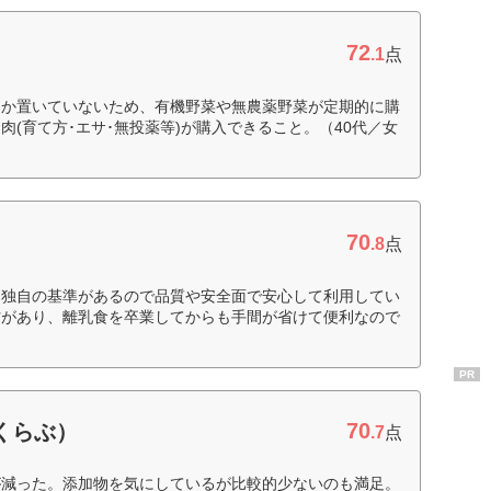
72
.1
点
しか置いていないため、有機野菜や無農薬野菜が定期的に購
(育て方･エサ･無投薬等)が購入できること。（40代／女
70
.8
点
。独自の基準があるので品質や安全面で安心して利用してい
材があり、離乳食を卒業してからも手間が省けて便利なので
PR
70
すくらぶ）
.7
点
が減った。添加物を気にしているが比較的少ないのも満足。