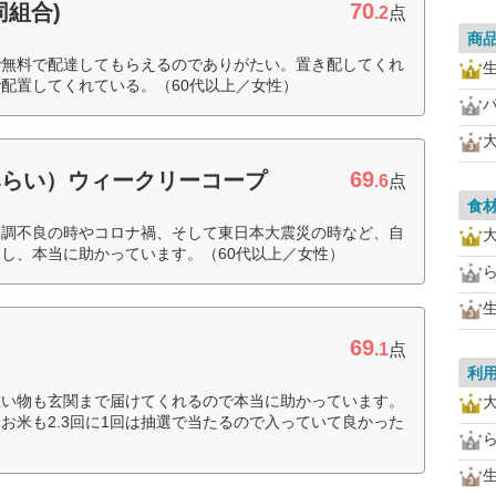
70
同組合)
.2
点
商
で無料で配達してもらえるのでありがたい。置き配してくれ
配置してくれている。（60代以上／女性）
69
みらい）ウィークリーコープ
.6
点
食
体調不良の時やコロナ禍、そして東日本大震災の時など、自
し、本当に助かっています。（60代以上／女性）
69
.1
点
利
重い物も玄関まで届けてくれるので本当に助かっています。
お米も2.3回に1回は抽選で当たるので入っていて良かった