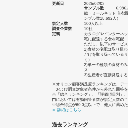
更新日
2025/02/03
サンプル数
6,9
畿・ミールキット 首都
ンプル数18,692人）
規定人数
100人以上
調査企業数
10社
定義
カタログやインターネッ
宅に配達する食材宅配
ただし、以下のサービス
1)食材の宅配は取り扱
だけを取り扱っているサ
く）
2)単一の種類の食材のみ
ス
3)生産者が直接発送す
※オリコン顧客満足度ランキングは、デー
および調査対象者条件から外れた回答を
※「総合ランキング」、「評価項目別」、
門においては有効回答者数が規定人数の半
※総合得点が60.0点以上で、他人に薦
≫ 詳細はこちら
過去ランキング