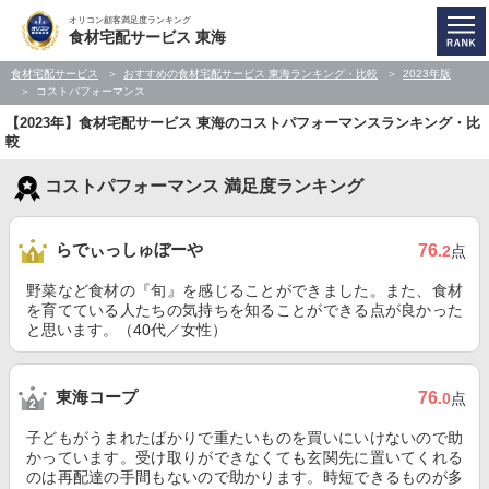
オリコン顧客満足度ランキング
食材宅配サービス 東海
食材宅配サービス
おすすめの食材宅配サービス 東海ランキング・比較
2023年版
コストパフォーマンス
【2023年】食材宅配サービス 東海のコストパフォーマンスランキング・比
較
コストパフォーマンス 満足度ランキング
らでぃっしゅぼーや
76
.2
点
野菜など食材の『旬』を感じることができました。また、食材
を育てている人たちの気持ちを知ることができる点が良かった
と思います。（40代／女性）
東海コープ
76
.0
点
子どもがうまれたばかりで重たいものを買いにいけないので助
かっています。受け取りができなくても玄関先に置いてくれる
のは再配達の手間もないので助かります。時短できるものが多