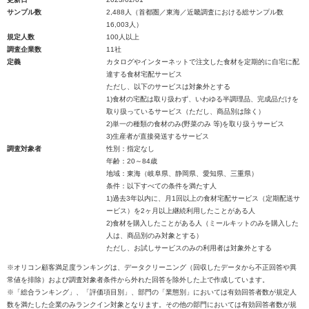
サンプル数
2,488人（首都圏／東海／近畿調査における総サンプル数
16,003人）
規定人数
100人以上
調査企業数
11社
定義
カタログやインターネットで注文した食材を定期的に自宅に配
達する食材宅配サービス
ただし、以下のサービスは対象外とする
1)食材の宅配は取り扱わず、いわゆる半調理品、完成品だけを
取り扱っているサービス（ただし、商品別は除く）
2)単一の種類の食材のみ(野菜のみ 等)を取り扱うサービス
3)生産者が直接発送するサービス
調査対象者
性別：指定なし
年齢：20～84歳
地域：東海（岐阜県、静岡県、愛知県、三重県）
条件：以下すべての条件を満たす人
1)過去3年以内に、月1回以上の食材宅配サービス（定期配送サ
ービス）を2ヶ月以上継続利用したことがある人
2)食材を購入したことがある人（ミールキットのみを購入した
人は、商品別のみ対象とする）
ただし、お試しサービスのみの利用者は対象外とする
※オリコン顧客満足度ランキングは、データクリーニング（回収したデータから不正回答や異
常値を排除）および調査対象者条件から外れた回答を除外した上で作成しています。
※「総合ランキング」、「評価項目別」、部門の「業態別」においては有効回答者数が規定人
数を満たした企業のみランクイン対象となります。その他の部門においては有効回答者数が規