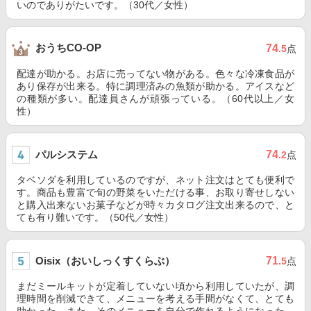
いのでありがたいです。（30代／女性）
おうちCO-OP
74
.5
点
配達が助かる。お店に売ってない物がある。色々な冷凍食品が
あり保存が出来る。特に調理済みの魚類が助かる。アイスなど
の種類が多い。配達員さんが頑張っている。（60代以上／女
性）
パルシステム
74
.2
点
タベソダを利用しているのですが、ネット注文はとても便利で
す。商品も豊富で旬の野菜をいただける事、お取り寄せしない
と購入出来ないお菓子などが時々カタログ注文出来るので、と
ても有り難いです。（50代／女性）
Oisix（おいしっくすくらぶ）
71
.5
点
まだミールキットが定着していない頃から利用していたが、調
理時間を削減できて、メニューを考える手間がなくて、とても