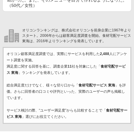
助かった。また、そのメニューを自分で作れるようになった。
（50代／女性）
オリコンランキングは、株式会社オリコンを前身企業に1967年より
スタート。2006年からは顧客満足度調査を開始。食材宅配サービス
東海は、2016年よりランキングを発表しています。
オリコン顧客満足度調査では、実際にサービスを利用した
2,488
人にアンケ
ート調査を実施。
満足度に関する回答を基に、調査企業
11
社を対象にした「
食材宅配サービ
ス 東海
」ランキングを発表しています。
総合満足度だけでなく、様々な切り口から「
食材宅配サービス 東海
」を評
価。さらに回答者の口コミや評判といった、実際のユーザーの声も掲載し
ています。
サービス検討の際、“ユーザー満足度”からも比較することで「
食材宅配サー
ビス 東海
」選びにお役立てください。