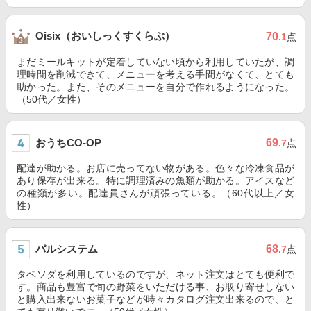
Oisix（おいしっくすくらぶ）
70
.1
点
まだミールキットが定着していない頃から利用していたが、調
理時間を削減できて、メニューを考える手間がなくて、とても
助かった。また、そのメニューを自分で作れるようになった。
（50代／女性）
おうちCO-OP
69
.7
点
配達が助かる。お店に売ってない物がある。色々な冷凍食品が
あり保存が出来る。特に調理済みの魚類が助かる。アイスなど
の種類が多い。配達員さんが頑張っている。（60代以上／女
性）
パルシステム
68
.7
点
タベソダを利用しているのですが、ネット注文はとても便利で
す。商品も豊富で旬の野菜をいただける事、お取り寄せしない
と購入出来ないお菓子などが時々カタログ注文出来るので、と