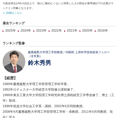
※総合得点が60.0点以上で、他人に薦めたくないと回答した人の割合が基準値以下の企業がラ
ンクイン対象となります。
≫ 詳細はこちら
過去ランキング
2025年
2024年
2023年
2022年
2021年
2020年
2016年
ランキング監修
慶應義塾大学理工学部教授／内閣府 上席科学技術政策フェロー
（非常勤）
鈴木秀男
【経歴】
1989年慶應義塾大学理工学部管理工学科卒業。
1992年ロチェスター大学経営大学院修士課程修了。
1996年東京工業大学大学院理工学研究科博士課程経営工学専攻修了。博士（工
学）取得。
1996年筑波大学社会工学系・講師。2002年6月同助教授。
2008年4月慶應義塾大学理工学部管理工学科・准教授。2011年4月同教授、現
在に至る。