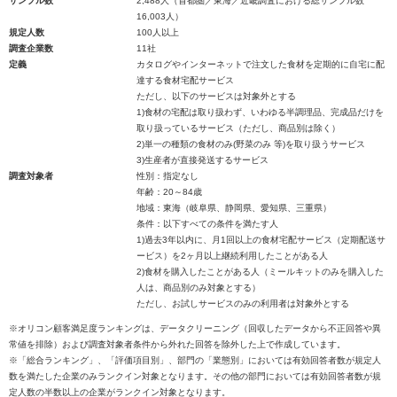
サンプル数
2,488人（首都圏／東海／近畿調査における総サンプル数
16,003人）
規定人数
100人以上
調査企業数
11社
定義
カタログやインターネットで注文した食材を定期的に自宅に配
達する食材宅配サービス
ただし、以下のサービスは対象外とする
1)食材の宅配は取り扱わず、いわゆる半調理品、完成品だけを
取り扱っているサービス（ただし、商品別は除く）
2)単一の種類の食材のみ(野菜のみ 等)を取り扱うサービス
3)生産者が直接発送するサービス
調査対象者
性別：指定なし
年齢：20～84歳
地域：東海（岐阜県、静岡県、愛知県、三重県）
条件：以下すべての条件を満たす人
1)過去3年以内に、月1回以上の食材宅配サービス（定期配送サ
ービス）を2ヶ月以上継続利用したことがある人
2)食材を購入したことがある人（ミールキットのみを購入した
人は、商品別のみ対象とする）
ただし、お試しサービスのみの利用者は対象外とする
※オリコン顧客満足度ランキングは、データクリーニング（回収したデータから不正回答や異
常値を排除）および調査対象者条件から外れた回答を除外した上で作成しています。
※「総合ランキング」、「評価項目別」、部門の「業態別」においては有効回答者数が規定人
数を満たした企業のみランクイン対象となります。その他の部門においては有効回答者数が規
定人数の半数以上の企業がランクイン対象となります。