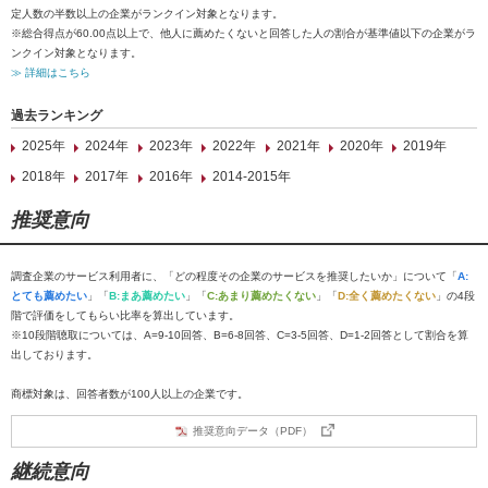
定人数の半数以上の企業がランクイン対象となります。
※総合得点が60.00点以上で、他人に薦めたくないと回答した人の割合が基準値以下の企業がラ
ンクイン対象となります。
≫ 詳細はこちら
過去ランキング
2025年
2024年
2023年
2022年
2021年
2020年
2019年
2018年
2017年
2016年
2014-2015年
推奨意向
調査企業のサービス利用者に、「どの程度その企業のサービスを推奨したいか」について「
A:
とても薦めたい
」「
B:まあ薦めたい
」「
C:あまり薦めたくない
」「
D:全く薦めたくない
」の4段
階で評価をしてもらい比率を算出しています。
※10段階聴取については、A=9-10回答、B=6-8回答、C=3-5回答、D=1-2回答として割合を算
出しております。
商標対象は、回答者数が100人以上の企業です。
推奨意向データ（PDF）
継続意向