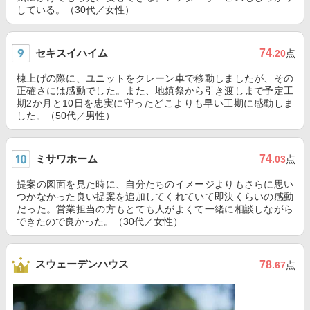
している。（30代／女性）
セキスイハイム
74
.20
点
棟上げの際に、ユニットをクレーン車で移動しましたが、その
正確さには感動でした。また、地鎮祭から引き渡しまで予定工
期2か月と10日を忠実に守ったどこよりも早い工期に感動しま
した。（50代／男性）
ミサワホーム
74
.03
点
提案の図面を見た時に、自分たちのイメージよりもさらに思い
つかなかった良い提案を追加してくれていて即決くらいの感動
だった。営業担当の方もとても人がよくて一緒に相談しながら
できたので良かった。（30代／女性）
スウェーデンハウス
78
.67
点