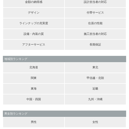
金額の納得感
設計担当者の対応
デザイン
付帯サービス
ラインナップの充実度
住居の性能
設備・内装の質
施工担当者の対応
アフターサービス
長期保証
地域別ランキング
北海道
東北
関東
甲信越・北陸
東海
近畿
中国・四国
九州・沖縄
男女別ランキング
男性
女性