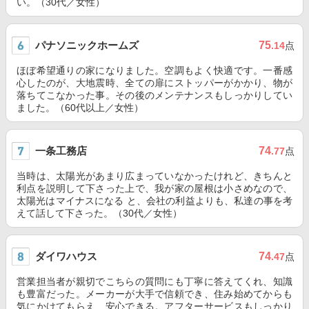
い。（30代／女性）
パナソニックホームズ
75
.14
点
ほぼ希望通りの家になりました。空調もよく快適です。一番感
心したのが、大地震時、全ての扉にストッパーがかかり、物が
落ちてこなかった事。その後のメンテナンスもしっかりしてい
ました。（60代以上／女性）
一条工務店
74
.77
点
当時は、太陽光があまり広まっていなかったけれど、きちんと
利点を説明して下さった上で、我が家の屋根は小さめなので、
太陽光はマイナスになる と、会社の利益よりも、私達の事を考
えて話して下さった。（30代／女性）
ダイワハウス
74
.47
点
営業担当者が親切でこちらの質問にも丁寧に答えてくれ、知識
も豊富だった。メーカーが大手で信頼でき、住み始めてからも
気にかけてもらえ、安心できる。アフターサービスもしっかり