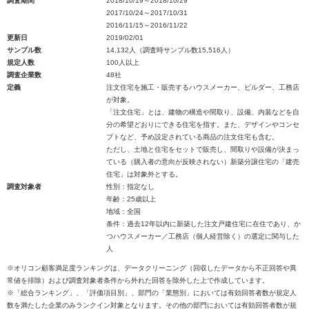
調査期間
2018/10/19～2018/10/29
2017/10/24～2017/10/31
2016/11/15～2016/11/22
更新日
2019/02/01
サンプル数
14,132人（調査時サンプル数15,516人）
規定人数
100人以上
調査企業数
48社
定義
注文住宅を施工・販売するハウスメーカー、ビルダー、工務店
が対象。
「注文住宅」とは、建物の構造や間取り、設備、内装などを自
分の希望どおりにできる住宅を指す。また、デザインやコンセ
プトなど、予め設定されている商品の注文住宅も含む。
ただし、土地と住宅をセットで販売し、間取りや設備が決まっ
ている（購入者の意向が反映されない）新築分譲住宅の「建売
住宅」は対象外とする。
調査対象者
性別：指定なし
年齢：25歳以上
地域：全国
条件：過去12年以内に新築した注文戸建住宅に在住であり、か
つハウスメーカー／工務店（個人経営除く）の選定に関与した
人
※オリコン顧客満足度ランキングは、データクリーニング（回収したデータから不正回答や異
常値を排除）および調査対象者条件から外れた回答を除外した上で作成しています。
※「総合ランキング」、「評価項目別」、部門の「業態別」においては有効回答者数が規定人
数を満たした企業のみランクイン対象となります。その他の部門においては有効回答者数が規