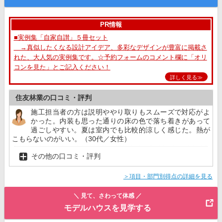
PR情報
■実例集「自家自讃」５冊セット
→真似したくなる設計アイデア、多彩なデザインが豊富に掲載さ
れた、大人気の実例集です。☆予約フォームのコメント欄に「オリ
コンを見た」とご記入ください！
詳しく見る≫
住友林業の口コミ・評判
施工担当者の方は説明ややり取りもスムーズで対応がよ
かった。内装も思った通りの床の色で落ち着きがあって
過ごしやすい。夏は室内でも比較的涼しく感じた。熱が
こもらないのがいい。（30代／女性）
その他の口コミ・評判
＞項目・部門別得点の詳細を見る
＼ 見て、さわって体感 ／
モデルハウスを見学する