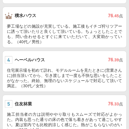
積水ハウス
76
.45
点
夢工場などの施設が充実している。施工後もイチゴ狩りツアー
に誘って頂いたりと良くして頂いている。ちょっとしたことで
も、問い合わせるとすぐに来ていただいて、大変助かってい
る。（40代／男性）
ヘーベルハウス
76
.39
点
住宅展示場を初めて訪れ、モデルルームを見たときに(営業さん
に)担当頂いてから、引き渡しまで一度も不快な思いをしたこと
がなかった。終始、無理のないスケジュールで対応して頂いて
満足。（30代／女性）
住友林業
76
.33
点
施工担当者の方は説明ややり取りもスムーズで対応がよかっ
た。内装も思った通りの床の色で落ち着きがあって過ごしやす
い。夏は室内でも比較的涼しく感じた。熱がこもらないのがい