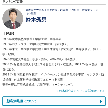
ランキング監修
慶應義塾大学理工学部教授／内閣府 上席科学技術政策フェロー
（非常勤）
鈴木秀男
【経歴】
1989年慶應義塾大学理工学部管理工学科卒業。
1992年ロチェスター大学経営大学院修士課程修了。
1996年東京工業大学大学院理工学研究科博士課程経営工学専攻修了。博士（工
学）取得。
1996年筑波大学社会工学系・講師。2002年6月同助教授。
2008年4月慶應義塾大学理工学部管理工学科・准教授。2011年4月同教授、現
在に至る。
2023年4月内閣府 科学技術・イノベーション推進事務局参事官（インフラ・防
災担当）付上席科学技術政策フェロー（非常勤）
研究分野は応用統計解析、品質管理、マーケティング。
≫鈴木研究室についての詳細はこちら
顧客満足度について