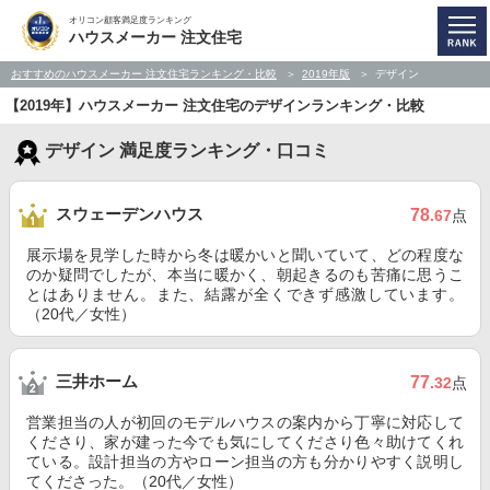
オリコン顧客満足度ランキング
ハウスメーカー 注文住宅
おすすめのハウスメーカー 注文住宅ランキング・比較
2019年版
デザイン
【2019年】ハウスメーカー 注文住宅のデザインランキング・比較
デザイン 満足度ランキング・口コミ
スウェーデンハウス
78
.67
点
展示場を見学した時から冬は暖かいと聞いていて、どの程度な
のか疑問でしたが、本当に暖かく、朝起きるのも苦痛に思うこ
とはありません。また、結露が全くできず感激しています。
（20代／女性）
三井ホーム
77
.32
点
営業担当の人が初回のモデルハウスの案内から丁寧に対応して
くださり、家が建った今でも気にしてくださり色々助けてくれ
ている。設計担当の方やローン担当の方も分かりやすく説明し
てくださった。（20代／女性）