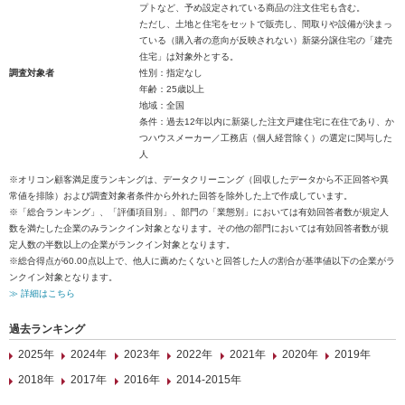
プトなど、予め設定されている商品の注文住宅も含む。
ただし、土地と住宅をセットで販売し、間取りや設備が決まっ
ている（購入者の意向が反映されない）新築分譲住宅の「建売
住宅」は対象外とする。
調査対象者
性別：指定なし
年齢：25歳以上
地域：全国
条件：過去12年以内に新築した注文戸建住宅に在住であり、か
つハウスメーカー／工務店（個人経営除く）の選定に関与した
人
※オリコン顧客満足度ランキングは、データクリーニング（回収したデータから不正回答や異
常値を排除）および調査対象者条件から外れた回答を除外した上で作成しています。
※「総合ランキング」、「評価項目別」、部門の「業態別」においては有効回答者数が規定人
数を満たした企業のみランクイン対象となります。その他の部門においては有効回答者数が規
定人数の半数以上の企業がランクイン対象となります。
※総合得点が60.00点以上で、他人に薦めたくないと回答した人の割合が基準値以下の企業がラ
ンクイン対象となります。
≫ 詳細はこちら
過去ランキング
2025年
2024年
2023年
2022年
2021年
2020年
2019年
2018年
2017年
2016年
2014-2015年