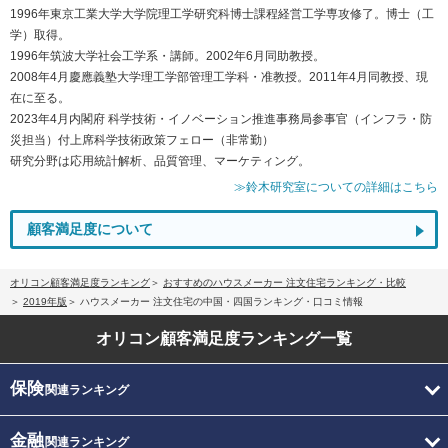
1996年東京工業大学大学院理工学研究科博士課程経営工学専攻修了。博士（工
学）取得。
1996年筑波大学社会工学系・講師。2002年6月同助教授。
2008年4月慶應義塾大学理工学部管理工学科・准教授。2011年4月同教授、現
在に至る。
2023年4月内閣府 科学技術・イノベーション推進事務局参事官（インフラ・防
災担当）付上席科学技術政策フェロー（非常勤）
研究分野は応用統計解析、品質管理、マーケティング。
≫鈴木研究室についての詳細はこちら
顧客満足度について
オリコン顧客満足度ランキング
おすすめのハウスメーカー 注文住宅ランキング・比較
2019年版
ハウスメーカー 注文住宅の中国・四国ランキング・口コミ情報
オリコン顧客満足度
ランキング一覧
保険
関連ランキング
金融
関連ランキング