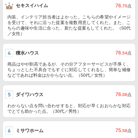
セキスイハイム
76
.75
点
内装、インテリア担当者はよかった。こちらの希望やイメージ
を受けて、それに沿った提案を複数用意してくれた。また、こ
ちらの趣味や生活に合った、新たな提案もしてくれた。（50代
／女性）
積水ハウス
76
.54
点
商品はやや割高であるが、その分アフターサービスが手厚く、
ちょっとした不具合でもすぐに対応してくれるし、簡単な補修
などであれば料金はかからない点。（50代／女性）
ダイワハウス
76
.08
点
わからない点を問い合わせすると、対応が早くおおらかな対応
でとても助かった点。（30代／男性）
ミサワホーム
75
.58
点