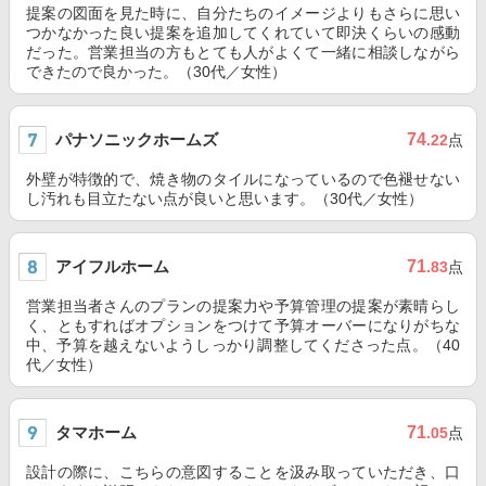
提案の図面を見た時に、自分たちのイメージよりもさらに思い
つかなかった良い提案を追加してくれていて即決くらいの感動
だった。営業担当の方もとても人がよくて一緒に相談しながら
できたので良かった。（30代／女性）
パナソニックホームズ
74
.22
点
外壁が特徴的で、焼き物のタイルになっているので色褪せない
し汚れも目立たない点が良いと思います。（30代／女性）
アイフルホーム
71
.83
点
営業担当者さんのプランの提案力や予算管理の提案が素晴らし
く、ともすればオプションをつけて予算オーバーになりがちな
中、予算を越えないようしっかり調整してくださった点。（40
代／女性）
タマホーム
71
.05
点
設計の際に、こちらの意図することを汲み取っていただき、口