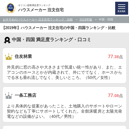
オリコン顧客満足度ランキング
ハウスメーカー 注文住宅
おすすめのハウスメーカー 注文住宅ランキング・比較
2019年版
中国・四国
【2019年】ハウスメーカー 注文住宅の中国・四国ランキング・比較
中国・四国 満足度ランキング・口コミ
住友林業
77
.38
点
外見的に窓の高さや大きさまで気遣い統一性があり、また、エ
アコンのホースとかが内蔵されて、外にでてなく、ホースから
でる水も垂れ流しでなく、美しいところ。（50代／女性）
一条工務店
77
.08
点
より具体的な提案があったこと。土地購入のサポートやローン
契約なども丁寧にサポートしてくれた。全館床暖房と太陽光発
電などの設備がよい。（40代／男性）