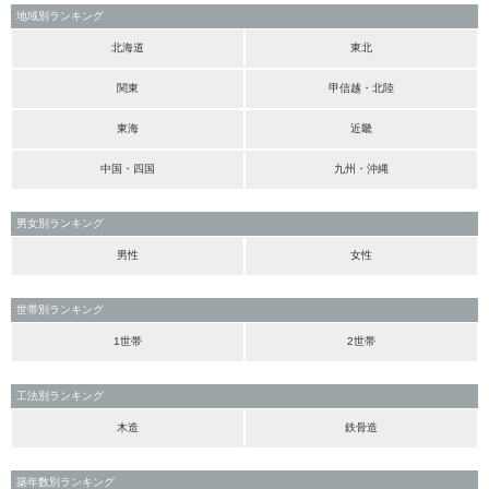
地域別ランキング
北海道
東北
関東
甲信越・北陸
東海
近畿
中国・四国
九州・沖縄
男女別ランキング
男性
女性
世帯別ランキング
1世帯
2世帯
工法別ランキング
木造
鉄骨造
築年数別ランキング