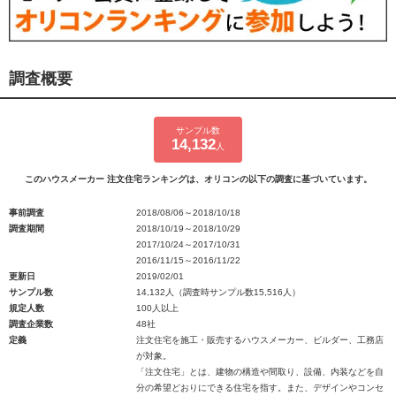
調査概要
サンプル数
14,132
人
このハウスメーカー 注文住宅ランキングは、オリコンの以下の調査に基づいています。
事前調査
2018/08/06～2018/10/18
調査期間
2018/10/19～2018/10/29
2017/10/24～2017/10/31
2016/11/15～2016/11/22
更新日
2019/02/01
サンプル数
14,132人（調査時サンプル数15,516人）
規定人数
100人以上
調査企業数
48社
定義
注文住宅を施工・販売するハウスメーカー、ビルダー、工務店
が対象。
「注文住宅」とは、建物の構造や間取り、設備、内装などを自
分の希望どおりにできる住宅を指す。また、デザインやコンセ