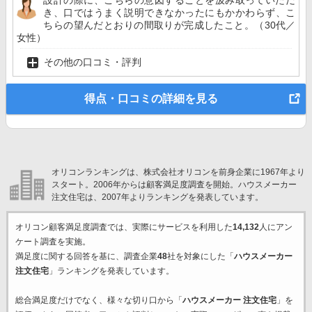
設計の際に、こちらの意図することを汲み取っていただ
き、口ではうまく説明できなかったにもかかわらず、こ
ちらの望んだとおりの間取りが完成したこと。（30代／
女性）
その他の口コミ・評判
得点・口コミの詳細を見る
オリコンランキングは、株式会社オリコンを前身企業に1967年より
スタート。2006年からは顧客満足度調査を開始。ハウスメーカー
注文住宅は、2007年よりランキングを発表しています。
オリコン顧客満足度調査では、実際にサービスを利用した
14,132
人にアン
ケート調査を実施。
満足度に関する回答を基に、調査企業
48
社を対象にした「
ハウスメーカー
注文住宅
」ランキングを発表しています。
総合満足度だけでなく、様々な切り口から「
ハウスメーカー 注文住宅
」を