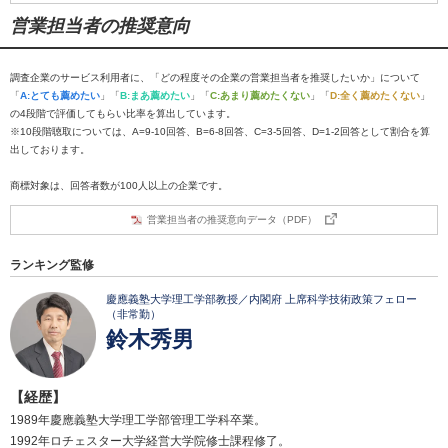
営業担当者の推奨意向
調査企業のサービス利用者に、「どの程度その企業の営業担当者を推奨したいか」について
「
A:とても薦めたい
」「
B:まあ薦めたい
」「
C:あまり薦めたくない
」「
D:全く薦めたくない
」
の4段階で評価してもらい比率を算出しています。
※10段階聴取については、A=9-10回答、B=6-8回答、C=3-5回答、D=1-2回答として割合を算
出しております。
商標対象は、回答者数が100人以上の企業です。
営業担当者の推奨意向データ（PDF）
ランキング監修
慶應義塾大学理工学部教授／内閣府 上席科学技術政策フェロー
（非常勤）
鈴木秀男
【経歴】
1989年慶應義塾大学理工学部管理工学科卒業。
1992年ロチェスター大学経営大学院修士課程修了。