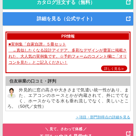
カタログ注文する（無料）
詳細を見る（公式サイト）
PR情報
■実例集「自家自讃」５冊セット
→真似したくなる設計アイデア、多彩なデザインが豊富に掲載さ
れた、大人気の実例集です。☆予約フォームのコメント欄に「オリ
コンを見た」とご記入ください！
詳しく見る≫
住友林業の口コミ・評判
外見的に窓の高さや大きさまで気遣い統一性があり、ま
た、エアコンのホースとかが内蔵されて、外にでてな
く、ホースからでる水も垂れ流しでなく、美しいとこ
ろ。（50代／女性）
＞項目・部門別得点の詳細を見る
＼ 見て、さわって体感 ／