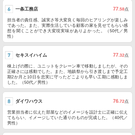
一条工務店
77
.58
点
担当者の責任感、誠実さ等大変良く毎回のヒアリングが楽しみ
であった。また、実際生活している顧客の家を見せてもらい感
想を聞くことができ大変現実味がありよかった。（50代／男
性）
セキスイハイム
77
.32
点
棟上げの際に、ユニットをクレーン車で移動しましたが、その
正確さには感動でした。また、地鎮祭から引き渡しまで予定工
期2か月と10日を忠実に守ったどこよりも早い工期に感動しま
した。（50代／男性）
ダイワハウス
76
.72
点
営業担当者に伝えた部屋などのイメージを設計士に正確に伝え
てもらい、イメージしていた通りのものが完成した。（40代／
男性）