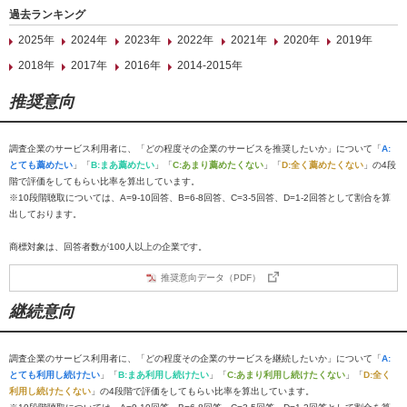
過去ランキング
2025年
2024年
2023年
2022年
2021年
2020年
2019年
2018年
2017年
2016年
2014-2015年
推奨意向
調査企業のサービス利用者に、「どの程度その企業のサービスを推奨したいか」について「
A:
とても薦めたい
」「
B:まあ薦めたい
」「
C:あまり薦めたくない
」「
D:全く薦めたくない
」の4段
階で評価をしてもらい比率を算出しています。
※10段階聴取については、A=9-10回答、B=6-8回答、C=3-5回答、D=1-2回答として割合を算
出しております。
商標対象は、回答者数が100人以上の企業です。
推奨意向データ（PDF）
継続意向
調査企業のサービス利用者に、「どの程度その企業のサービスを継続したいか」について「
A:
とても利用し続けたい
」「
B:まあ利用し続けたい
」「
C:あまり利用し続けたくない
」「
D:全く
利用し続けたくない
」の4段階で評価をしてもらい比率を算出しています。