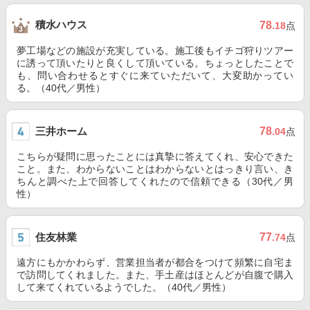
積水ハウス
78
.18
点
夢工場などの施設が充実している。施工後もイチゴ狩りツアー
に誘って頂いたりと良くして頂いている。ちょっとしたことで
も、問い合わせるとすぐに来ていただいて、大変助かってい
る。（40代／男性）
三井ホーム
78
.04
点
こちらが疑問に思ったことには真摯に答えてくれ、安心できた
こと。また、わからないことはわからないとはっきり言い、き
ちんと調べた上で回答してくれたので信頼できる（30代／男
性）
住友林業
77
.74
点
遠方にもかかわらず、営業担当者が都合をつけて頻繁に自宅ま
で訪問してくれました。また、手土産はほとんどが自腹で購入
して来てくれているようでした。（40代／男性）