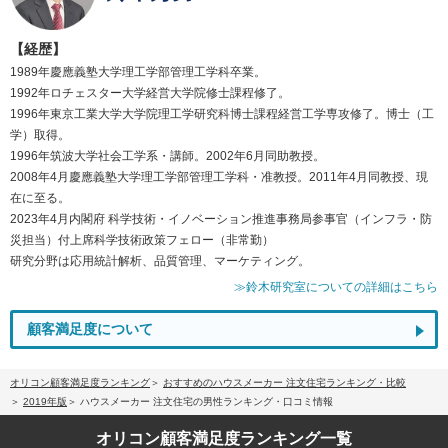
【経歴】
1989年慶應義塾大学理工学部管理工学科卒業。
1992年ロチェスター大学経営大学院修士課程修了。
1996年東京工業大学大学院理工学研究科博士課程経営工学専攻修了。博士（工
学）取得。
1996年筑波大学社会工学系・講師。2002年6月同助教授。
2008年4月慶應義塾大学理工学部管理工学科・准教授。2011年4月同教授、現
在に至る。
2023年4月内閣府 科学技術・イノベーション推進事務局参事官（インフラ・防
災担当）付上席科学技術政策フェロー（非常勤）
研究分野は応用統計解析、品質管理、マーケティング。
≫鈴木研究室についての詳細はこちら
顧客満足度について
オリコン顧客満足度ランキング
おすすめのハウスメーカー 注文住宅ランキング・比較
2019年版
ハウスメーカー 注文住宅の男性ランキング・口コミ情報
オリコン顧客満足度
ランキング一覧