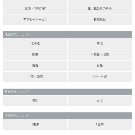
設備・内装の質
施工担当者の対応
アフターサービス
長期保証
地域別ランキング
北海道
東北
関東
甲信越・北陸
東海
近畿
中国・四国
九州・沖縄
男女別ランキング
男性
女性
世帯別ランキング
1世帯
2世帯