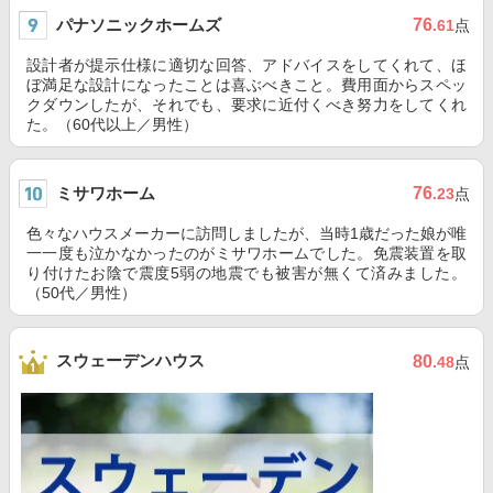
パナソニックホームズ
76
.61
点
設計者が提示仕様に適切な回答、アドバイスをしてくれて、ほ
ぼ満足な設計になったことは喜ぶべきこと。費用面からスペッ
クダウンしたが、それでも、要求に近付くべき努力をしてくれ
た。（60代以上／男性）
ミサワホーム
76
.23
点
色々なハウスメーカーに訪問しましたが、当時1歳だった娘が唯
一一度も泣かなかったのがミサワホームでした。免震装置を取
り付けたお陰で震度5弱の地震でも被害が無くて済みました。
（50代／男性）
スウェーデンハウス
80
.48
点