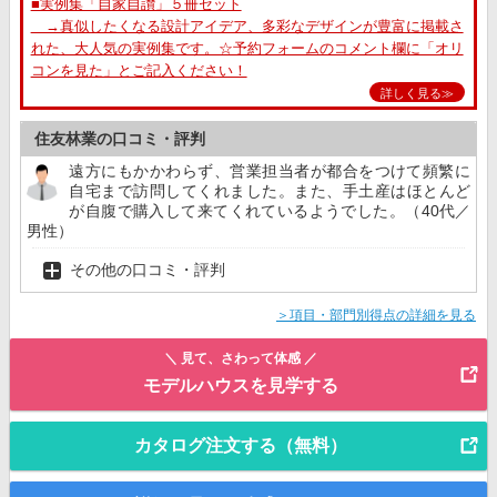
■実例集「自家自讃」５冊セット
→真似したくなる設計アイデア、多彩なデザインが豊富に掲載さ
れた、大人気の実例集です。☆予約フォームのコメント欄に「オリ
コンを見た」とご記入ください！
詳しく見る≫
住友林業の口コミ・評判
遠方にもかかわらず、営業担当者が都合をつけて頻繁に
自宅まで訪問してくれました。また、手土産はほとんど
が自腹で購入して来てくれているようでした。（40代／
男性）
その他の口コミ・評判
＞項目・部門別得点の詳細を見る
＼ 見て、さわって体感 ／
モデルハウスを見学する
カタログ注文する（無料）