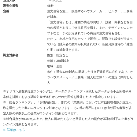
規定人数
100人以上
調査企業数
48社
定義
注文住宅を施工・販売するハウスメーカー、ビルダー、工務店
が対象。
「注文住宅」とは、建物の構造や間取り、設備、内装などを自
分の希望どおりにできる住宅を指す。また、デザインやコンセ
プトなど、予め設定されている商品の注文住宅も含む。
ただし、土地と住宅をセットで販売し、間取りや設備が決まっ
ている（購入者の意向が反映されない）新築分譲住宅の「建売
住宅」は対象外とする。
調査対象者
性別：指定なし
年齢：25歳以上
地域：全国
条件：過去12年以内に新築した注文戸建住宅に在住であり、か
つハウスメーカー／工務店（個人経営除く）の選定に関与した
人
※オリコン顧客満足度ランキングは、データクリーニング（回収したデータから不正回答や異
常値を排除）および調査対象者条件から外れた回答を除外した上で作成しています。
※「総合ランキング」、「評価項目別」、部門の「業態別」においては有効回答者数が規定人
数を満たした企業のみランクイン対象となります。その他の部門においては有効回答者数が規
定人数の半数以上の企業がランクイン対象となります。
※総合得点が60.00点以上で、他人に薦めたくないと回答した人の割合が基準値以下の企業がラ
ンクイン対象となります。
≫ 詳細はこちら