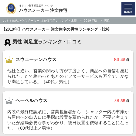
オリコン顧客満足度ランキング
ハウスメーカー 注文住宅
おすすめのハウスメーカー 注文住宅ランキング・比較
2019年版
男性
【2019年】ハウスメーカー 注文住宅の男性ランキング・比較
男性 満足度ランキング・口コミ
スウェーデンハウス
80
.48
点
他社と違い、営業の関わり方が丁度よく、商品への自信を感じ
られた。たて終わったあとのアフターサービスも万全で、かな
り満足している。（40代／男性）
ヘーベルハウス
78
.85
点
内装の最終確認頃に、営業担当者から、シャッター内の車庫か
ら屋内への出入口に手摺の設置を薦められたが、不要と考えて
いたが結局必要な事がわかり、後日設置を依頼することになっ
た。（60代以上／男性）