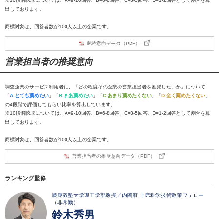
※10段階聴取については、A=9-10回答、B=6-8回答、C=3-5回答、D=1-2回答として割合を算
出しております。
商標対象は、回答者数が100人以上の企業です。
継続意向データ（PDF）
営業担当者の推奨意向
調査企業のサービス利用者に、「どの程度その企業の営業担当者を推奨したいか」について
「
A:とても薦めたい
」「
B:まあ薦めたい
」「
C:あまり薦めたくない
」「
D:全く薦めたくない
」
の4段階で評価してもらい比率を算出しています。
※10段階聴取については、A=9-10回答、B=6-8回答、C=3-5回答、D=1-2回答として割合を算
出しております。
商標対象は、回答者数が100人以上の企業です。
営業担当者の推奨意向データ（PDF）
ランキング監修
慶應義塾大学理工学部教授／内閣府 上席科学技術政策フェロー
（非常勤）
鈴木秀男