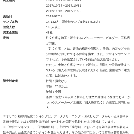
調査期間
2018/10/19～2018/10/29
2017/10/24～2017/10/31
2016/11/15～2016/11/22
更新日
2019/02/01
サンプル数
14,132人（調査時サンプル数15,516人）
規定人数
100人以上
調査企業数
48社
定義
注文住宅を施工・販売するハウスメーカー、ビルダー、工務店
が対象。
「注文住宅」とは、建物の構造や間取り、設備、内装などを自
分の希望どおりにできる住宅を指す。また、デザインやコンセ
プトなど、予め設定されている商品の注文住宅も含む。
ただし、土地と住宅をセットで販売し、間取りや設備が決まっ
ている（購入者の意向が反映されない）新築分譲住宅の「建売
住宅」は対象外とする。
調査対象者
性別：指定なし
年齢：25歳以上
地域：全国
条件：過去12年以内に新築した注文戸建住宅に在住であり、か
つハウスメーカー／工務店（個人経営除く）の選定に関与した
人
※オリコン顧客満足度ランキングは、データクリーニング（回収したデータから不正回答や異
常値を排除）および調査対象者条件から外れた回答を除外した上で作成しています。
※「総合ランキング」、「評価項目別」、部門の「業態別」においては有効回答者数が規定人
数を満たした企業のみランクイン対象となります。その他の部門においては有効回答者数が規