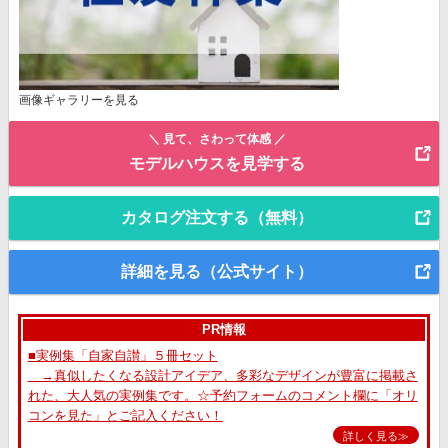
画像ギャラリーを見る
＼ 見て、さわって体感 ／
モデルハウスを見学する
カタログ注文する（無料）
詳細を見る（公式サイト）
PR情報
■実例集「自家自讃」５冊セット
→真似したくなる設計アイデア、多彩なデザインが豊富に掲載さ
れた、大人気の実例集です。☆予約フォームのコメント欄に「オリ
コンを見た」とご記入ください！
詳しく見る≫