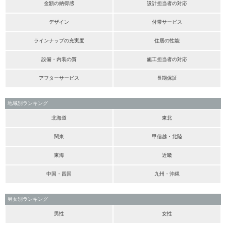
金額の納得感
設計担当者の対応
デザイン
付帯サービス
ラインナップの充実度
住居の性能
設備・内装の質
施工担当者の対応
アフターサービス
長期保証
地域別ランキング
北海道
東北
関東
甲信越・北陸
東海
近畿
中国・四国
九州・沖縄
男女別ランキング
男性
女性