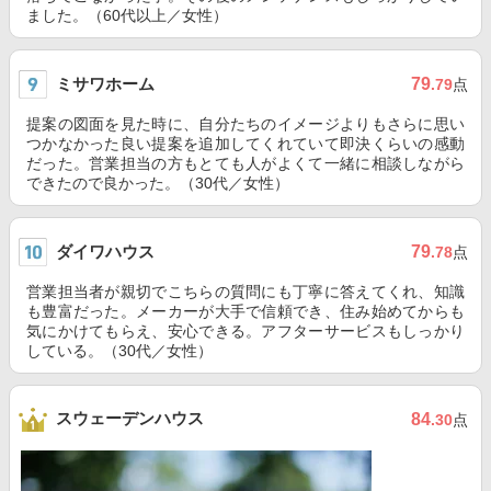
ました。（60代以上／女性）
ミサワホーム
79
.79
点
提案の図面を見た時に、自分たちのイメージよりもさらに思い
つかなかった良い提案を追加してくれていて即決くらいの感動
だった。営業担当の方もとても人がよくて一緒に相談しながら
できたので良かった。（30代／女性）
ダイワハウス
79
.78
点
営業担当者が親切でこちらの質問にも丁寧に答えてくれ、知識
も豊富だった。メーカーが大手で信頼でき、住み始めてからも
気にかけてもらえ、安心できる。アフターサービスもしっかり
している。（30代／女性）
スウェーデンハウス
84
.30
点