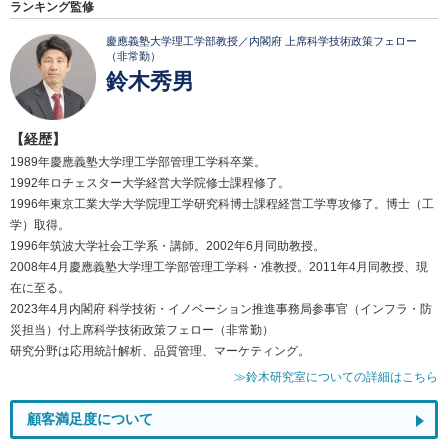
ランキング監修
慶應義塾大学理工学部教授／内閣府 上席科学技術政策フェロー
（非常勤）
鈴木秀男
【経歴】
1989年慶應義塾大学理工学部管理工学科卒業。
1992年ロチェスター大学経営大学院修士課程修了。
1996年東京工業大学大学院理工学研究科博士課程経営工学専攻修了。博士（工
学）取得。
1996年筑波大学社会工学系・講師。2002年6月同助教授。
2008年4月慶應義塾大学理工学部管理工学科・准教授。2011年4月同教授、現
在に至る。
2023年4月内閣府 科学技術・イノベーション推進事務局参事官（インフラ・防
災担当）付上席科学技術政策フェロー（非常勤）
研究分野は応用統計解析、品質管理、マーケティング。
≫鈴木研究室についての詳細はこちら
顧客満足度について