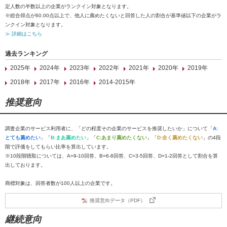
定人数の半数以上の企業がランクイン対象となります。
※総合得点が60.00点以上で、他人に薦めたくないと回答した人の割合が基準値以下の企業がラ
ンクイン対象となります。
≫ 詳細はこちら
過去ランキング
2025年
2024年
2023年
2022年
2021年
2020年
2019年
2018年
2017年
2016年
2014-2015年
推奨意向
調査企業のサービス利用者に、「どの程度その企業のサービスを推奨したいか」について「
A:
とても薦めたい
」「
B:まあ薦めたい
」「
C:あまり薦めたくない
」「
D:全く薦めたくない
」の4段
階で評価をしてもらい比率を算出しています。
※10段階聴取については、A=9-10回答、B=6-8回答、C=3-5回答、D=1-2回答として割合を算
出しております。
商標対象は、回答者数が100人以上の企業です。
推奨意向データ（PDF）
継続意向