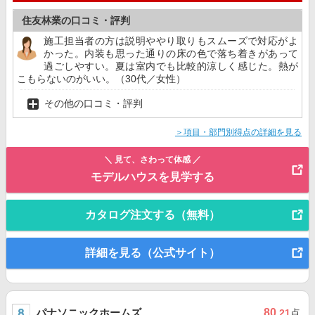
住友林業の口コミ・評判
施工担当者の方は説明ややり取りもスムーズで対応がよ
かった。内装も思った通りの床の色で落ち着きがあって
過ごしやすい。夏は室内でも比較的涼しく感じた。熱が
こもらないのがいい。（30代／女性）
その他の口コミ・評判
＞項目・部門別得点の詳細を見る
＼ 見て、さわって体感 ／
モデルハウスを見学する
カタログ注文する（無料）
詳細を見る（公式サイト）
パナソニックホームズ
80
.21
点