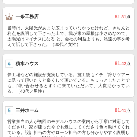
一条工務店
81
.81
点
当時は、太陽光があまり広まっていなかったけれど、きちんと
利点を説明して下さった上で、我が家の屋根は小さめなので、
太陽光はマイナスになる と、会社の利益よりも、私達の事を考
えて話して下さった。（30代／女性）
積水ハウス
81
.42
点
夢工場などの施設が充実している。施工後もイチゴ狩りツアー
に誘って頂いたりと良くして頂いている。ちょっとしたことで
も、問い合わせるとすぐに来ていただいて、大変助かってい
る。（40代／男性）
三井ホーム
81
.41
点
営業担当の人が初回のモデルハウスの案内から丁寧に対応して
くださり、家が建った今でも気にしてくださり色々助けてくれ
ている。設計担当の方やローン担当の方も分かりやすく説明し