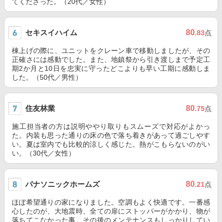
てくださった。（20代／女性）
セキスイハイム
80
.83
点
棟上げの際に、ユニットをクレーン車で移動しましたが、その
正確さには感動でした。また、地鎮祭から引き渡しまで予定工
期2か月と10日を忠実に守ったどこよりも早い工期に感動しま
した。（50代／男性）
住友林業
80
.75
点
施工担当者の方は説明ややり取りもスムーズで対応がよかっ
た。内装も思った通りの床の色で落ち着きがあって過ごしやす
い。夏は室内でも比較的涼しく感じた。熱がこもらないのがい
い。（30代／女性）
パナソニックホームズ
80
.21
点
ほぼ希望通りの家になりました。空調もよく快適です。一番感
心したのが、大地震時、全ての扉にストッパーがかかり、物が
落ちてこなかった事。その後のメンテナンスもしっかりしてい