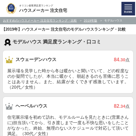
オリコン顧客満足度ランキング
ハウスメーカー 注文住宅
おすすめのハウスメーカー 注文住宅ランキング・比較
2019年版
モデルハウス
【2019年】ハウスメーカー 注文住宅のモデルハウスランキング・比較
モデルハウス 満足度ランキング・口コミ
スウェーデンハウス
84
.30
点
展示場を見学した時から冬は暖かいと聞いていて、どの程度な
のか疑問でしたが、本当に暖かく、朝起きるのも苦痛に思うこ
とはありません。また、結露が全くできず感激しています。
（20代／女性）
ヘーベルハウス
82
.34
点
住宅展示場を初めて訪れ、モデルルームを見たときに(営業さん
に)担当頂いてから、引き渡しまで一度も不快な思いをしたこと
がなかった。終始、無理のないスケジュールで対応して頂いて
満足。（30代／女性）