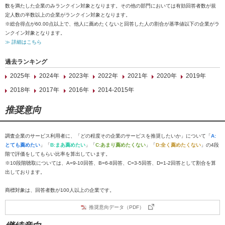
数を満たした企業のみランクイン対象となります。その他の部門においては有効回答者数が規
定人数の半数以上の企業がランクイン対象となります。
※総合得点が60.00点以上で、他人に薦めたくないと回答した人の割合が基準値以下の企業がラ
ンクイン対象となります。
≫ 詳細はこちら
過去ランキング
2025年
2024年
2023年
2022年
2021年
2020年
2019年
2018年
2017年
2016年
2014-2015年
推奨意向
調査企業のサービス利用者に、「どの程度その企業のサービスを推奨したいか」について「
A:
とても薦めたい
」「
B:まあ薦めたい
」「
C:あまり薦めたくない
」「
D:全く薦めたくない
」の4段
階で評価をしてもらい比率を算出しています。
※10段階聴取については、A=9-10回答、B=6-8回答、C=3-5回答、D=1-2回答として割合を算
出しております。
商標対象は、回答者数が100人以上の企業です。
推奨意向データ（PDF）