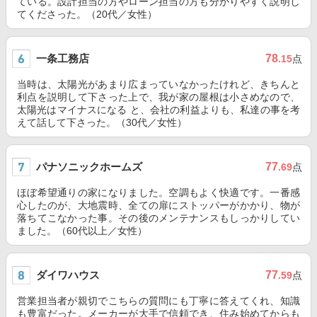
ている。設計担当の方やローン担当の方も分かりやすく説明し
てくださった。（20代／女性）
一条工務店
78
.15
点
当時は、太陽光があまり広まっていなかったけれど、きちんと
利点を説明して下さった上で、我が家の屋根は小さめなので、
太陽光はマイナスになる と、会社の利益よりも、私達の事を考
えて話して下さった。（30代／女性）
パナソニックホームズ
77
.69
点
ほぼ希望通りの家になりました。空調もよく快適です。一番感
心したのが、大地震時、全ての扉にストッパーがかかり、物が
落ちてこなかった事。その後のメンテナンスもしっかりしてい
ました。（60代以上／女性）
ダイワハウス
77
.59
点
営業担当者が親切でこちらの質問にも丁寧に答えてくれ、知識
も豊富だった。メーカーが大手で信頼でき、住み始めてからも