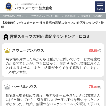
オリコン顧客満足度ランキング
ハウスメーカー 注文住宅
おすすめのハウスメーカー 注文住宅ランキング・比較
2019年版
営業スタッフの対応
【2019年】ハウスメーカー 注文住宅の営業スタッフの対応ランキング・比
較
営業スタッフの対応 満足度ランキング・口コミ
スウェーデンハウス
80
.59
点
展示場を見学した時から冬は暖かいと聞いていて、どの程度な
のか疑問でしたが、本当に暖かく、朝起きるのも苦痛に思うこ
とはありません。また、結露が全くできず感激しています。
（20代／女性）
ヘーベルハウス
79
.09
点
住宅展示場を初めて訪れ、モデルルームを見たときに(営業さん
に)担当頂いてから、引き渡しまで一度も不快な思いをしたこと
がなかった。終始、無理のないスケジュールで対応して頂いて