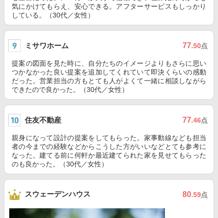
気にかけてもらえ、安心できる。アフターサービスもしっかり
している。（30代／女性）
ミサワホーム
77
.50
点
提案の図面を見た時に、自分たちのイメージよりもさらに思い
つかなかった良い提案を追加してくれていて即決くらいの感動
だった。営業担当の方もとても人がよくて一緒に相談しながら
できたので良かった。（30代／女性）
住友不動産
77
.46
点
親身になって設計の提案をしてもらった。家事動線なども担当
者の今までの経験などからこうした方がいいなどとても参考に
なった。建てる前に何軒か最近建てられた家を見せてもらった
のも良かった。（30代／女性）
スウェーデンハウス
80
.59
点