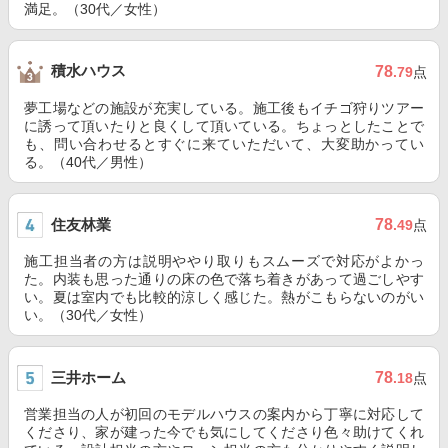
満足。（30代／女性）
積水ハウス
78
.79
点
夢工場などの施設が充実している。施工後もイチゴ狩りツアー
に誘って頂いたりと良くして頂いている。ちょっとしたことで
も、問い合わせるとすぐに来ていただいて、大変助かってい
る。（40代／男性）
住友林業
78
.49
点
施工担当者の方は説明ややり取りもスムーズで対応がよかっ
た。内装も思った通りの床の色で落ち着きがあって過ごしやす
い。夏は室内でも比較的涼しく感じた。熱がこもらないのがい
い。（30代／女性）
三井ホーム
78
.18
点
営業担当の人が初回のモデルハウスの案内から丁寧に対応して
くださり、家が建った今でも気にしてくださり色々助けてくれ