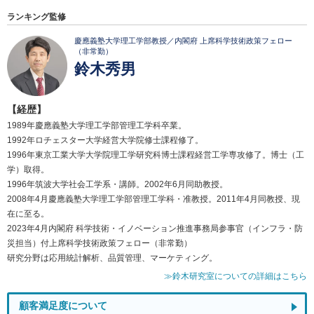
ランキング監修
慶應義塾大学理工学部教授／内閣府 上席科学技術政策フェロー
（非常勤）
鈴木秀男
【経歴】
1989年慶應義塾大学理工学部管理工学科卒業。
1992年ロチェスター大学経営大学院修士課程修了。
1996年東京工業大学大学院理工学研究科博士課程経営工学専攻修了。博士（工
学）取得。
1996年筑波大学社会工学系・講師。2002年6月同助教授。
2008年4月慶應義塾大学理工学部管理工学科・准教授。2011年4月同教授、現
在に至る。
2023年4月内閣府 科学技術・イノベーション推進事務局参事官（インフラ・防
災担当）付上席科学技術政策フェロー（非常勤）
研究分野は応用統計解析、品質管理、マーケティング。
≫鈴木研究室についての詳細はこちら
顧客満足度について