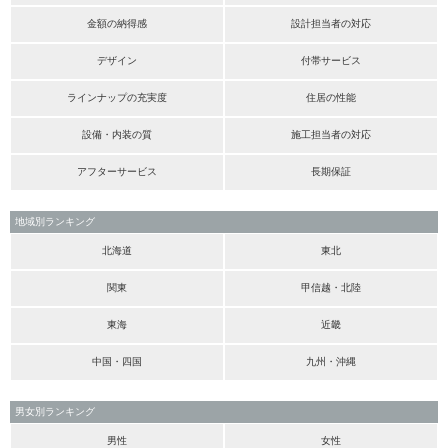
金額の納得感
設計担当者の対応
デザイン
付帯サービス
ラインナップの充実度
住居の性能
設備・内装の質
施工担当者の対応
アフターサービス
長期保証
地域別ランキング
北海道
東北
関東
甲信越・北陸
東海
近畿
中国・四国
九州・沖縄
男女別ランキング
男性
女性