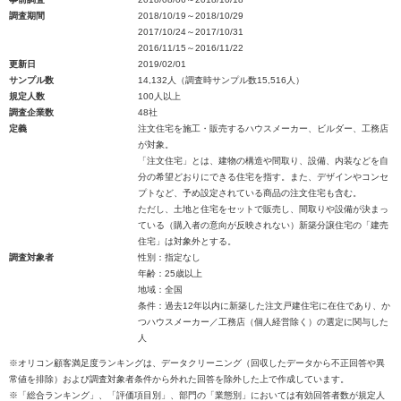
調査期間
2018/10/19～2018/10/29
2017/10/24～2017/10/31
2016/11/15～2016/11/22
更新日
2019/02/01
サンプル数
14,132人（調査時サンプル数15,516人）
規定人数
100人以上
調査企業数
48社
定義
注文住宅を施工・販売するハウスメーカー、ビルダー、工務店
が対象。
「注文住宅」とは、建物の構造や間取り、設備、内装などを自
分の希望どおりにできる住宅を指す。また、デザインやコンセ
プトなど、予め設定されている商品の注文住宅も含む。
ただし、土地と住宅をセットで販売し、間取りや設備が決まっ
ている（購入者の意向が反映されない）新築分譲住宅の「建売
住宅」は対象外とする。
調査対象者
性別：指定なし
年齢：25歳以上
地域：全国
条件：過去12年以内に新築した注文戸建住宅に在住であり、か
つハウスメーカー／工務店（個人経営除く）の選定に関与した
人
※オリコン顧客満足度ランキングは、データクリーニング（回収したデータから不正回答や異
常値を排除）および調査対象者条件から外れた回答を除外した上で作成しています。
※「総合ランキング」、「評価項目別」、部門の「業態別」においては有効回答者数が規定人