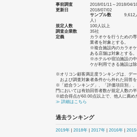
事前調査
2018/01/11～2018/04/1
更新日
2018/07/02
サンプル数
9,61
人）
規定人数
100人以上
調査企業数
35社
定義
カラオケを行うための専
業者を対象とする。
※複合施設内のカラオケ
ある店舗は対象とする。
※ホテルや宿泊施設の中
ケが利用できる施設は除
※オリコン顧客満足度ランキングは、デー
および調査対象者条件から外れた回答を
※「総合ランキング」、「評価項目別」、
門においては有効回答者数が規定人数の半
※総合得点が60.00点以上で、他人に
≫ 詳細はこちら
過去ランキング
2019年
|
2018年
|
2017年
|
2016年
|
201