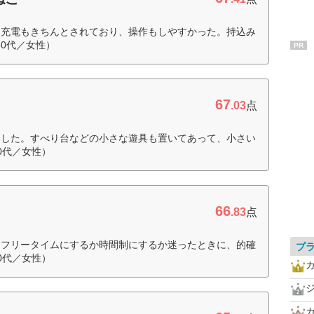
ク充電もきちんとされており、操作もしやすかった。持込み
0代／女性）
PR
67
.03
点
ました。すべり台などの小さな遊具も置いてあって、小さい
0代／女性）
66
.83
点
、フリータイムにするか時間制にするか迷ったときに、的確
プ
0代／女性）