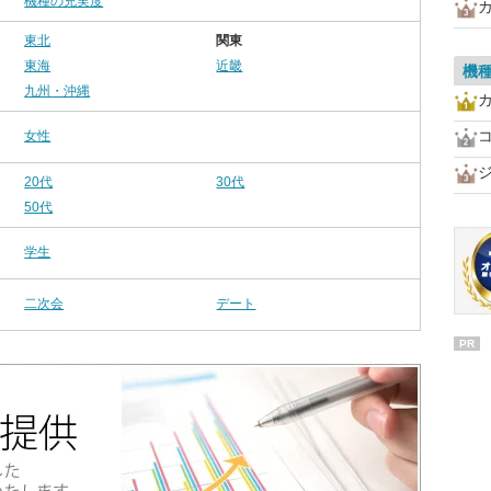
機種の充実度
東北
関東
東海
近畿
機
九州・沖縄
女性
20代
30代
50代
学生
二次会
デート
PR