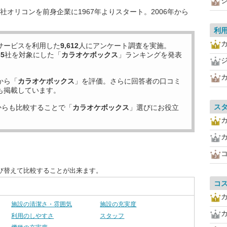
オリコンを前身企業に1967年よりスタート。2006年から
利
サービスを利用した
9,612
人にアンケート調査を実施。
35
社を対象にした「
カラオケボックス
」ランキングを発表
カ
から「
カラオケボックス
」を評価。さらに回答者の口コミ
も掲載しています。
ス
からも比較することで「
カラオケボックス
」選びにお役立
び替えて比較することが出来ます。
コ
施設の清潔さ・雰囲気
施設の充実度
利用のしやすさ
スタッフ