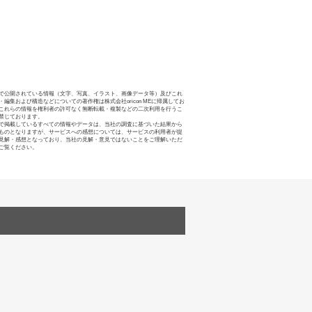
で公開されている情報（文字、写真、イラスト、画像データ等）及びこれ
・編集および構造などについての著作権は株式会社oricon MEに帰属してお
これらの情報を権利者の許可なく無断転載・複製などの二次利用を行うこ
禁じております。
で掲載しているすべての情報やデータは、当社の調査に基づいた結果から
ものとなりますが、サービスへの感想については、サービスの利用者が提
見解・感想となっており、当社の見解・意見ではないことをご理解いただ
ご覧ください。