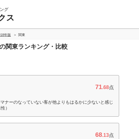
ング
クス
018年版
関東
スの関東ランキング・比較
71
.68
点
かマナーのなっていない客が他よりもはるかに少ないと感じ
男性）
68
.13
点