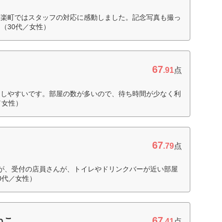
有楽町ではスタッフの対応に感動しました。記念写真も撮っ
（30代／女性）
67
.91
点
用しやすいです。部屋の数が多いので、待ち時間が少なく利
／女性）
67
.79
点
が、受付の店員さんが、トイレやドリンクバーが近い部屋
0代／女性）
67
ねこ
.41
点