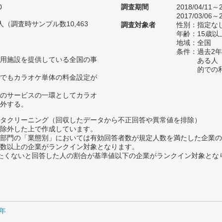
0
調査期間
2018/04/11～2
2017/03/06～2
2人（調査時サンプル数10,463
調査対象者
性別：指定な
年齢：15歳
地域：全国
条件：過去2
用施設を提供している全国の事
ある人
的での
でもカラオケ単体の料金設定が
のサービスの一環としてカラオ
外する。
タクリーニング（回収したデータから不正回答や異常値を排除）
除外した上で作成しています。
部門の「業態別」においては有効回答者数が規定人数を満たした企業の
数以上の企業がランクイン対象となります。
薦めたくないと回答した人の割合が基準値以下の企業がランクイン対象とな
5年