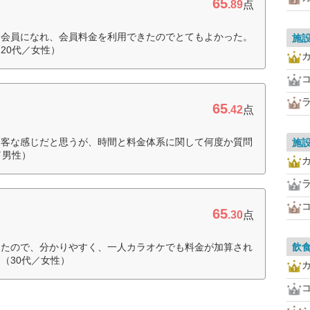
65
.89
点
に会員になれ、会員料金を利用できたのでとてもよかった。
施
20代／女性）
65
.42
点
な客な感じだと思うが、時間と料金体系に関して何度か質問
施
／男性）
65
.30
点
ったので、分かりやすく、一人カラオケでも料金が加算され
飲
（30代／女性）