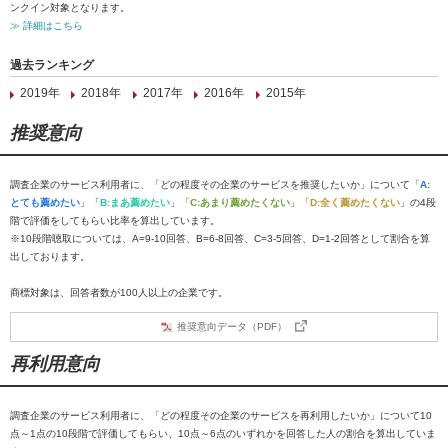
ンクイン対象となります。
≫ 詳細はこちら
過去ランキング
2019年
2018年
2017年
2016年
2015年
推奨意向
調査企業のサービス利用者に、「どの程度その企業のサービスを推奨したいか」について「
A:
とても薦めたい
」「
B:まあ薦めたい
」「
C:あまり薦めたくない
」「
D:全く薦めたくない
」の4段
階で評価をしてもらい比率を算出しています。
※10段階聴取については、A=9-10回答、B=6-8回答、C=3-5回答、D=1-2回答として割合を算
出しております。
商標対象は、回答者数が100人以上の企業です。
推奨意向データ（PDF）
再利用意向
調査企業のサービス利用者に、「どの程度その企業のサービスを再利用したいか」について10
点～1点の10段階で評価してもらい、10点～6点のいずれかを回答した人の割合を算出していま