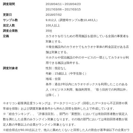
調査期間
2018/04/11～2018/04/23
2017/03/06～2017/03/15
更新日
2018/07/02
サンプル数
9,612人（調査時サンプル数10,463人）
規定人数
100人以上
調査企業数
35社
定義
カラオケを行うための専用施設を提供している全国の事業者を
対象とする。
※複合施設内のカラオケでもカラオケ単体の料金設定がある店
舗は対象とする。
※ホテルや宿泊施設の中のサービスの一環としてカラオケが利
用できる施設は除外する。
調査対象者
性別：指定なし
年齢：15歳以上（中学生除く）
地域：全国
条件：過去2年以内にカラオケボックスを利用したことのある
人（※ビジネス利用、勉強利用等、「歌う目的での利用以外」
は除く。）
※オリコン顧客満足度ランキングは、データクリーニング（回収したデータから不正回答や異
常値を排除）および調査対象者条件から外れた回答を除外した上で作成しています。
※「総合ランキング」、「評価項目別」、部門の「業態別」においては有効回答者数が規定人
数を満たした企業のみランクイン対象となります。その他の部門においては有効回答者数が規
定人数の半数以上の企業がランクイン対象となります。
※総合得点が60.00点以上で、他人に薦めたくないと回答した人の割合が基準値以下の企業がラ