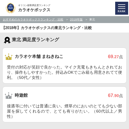
オリコン顧客満足度ランキング
カラオケボックス
おすすめのカラオケボックスランキング・比較
2018年版
東北
【2018年】カラオケボックスの東北ランキング・比較
東北 満足度ランキング
カラオケ本舗 まねきねこ
69
.27
点
受付の対応が笑顔で良かった。マイク充電もきちんとされてお
り、操作もしやすかった。持込みOKでごみ箱も用意されてて便
利。（50代／女性）
時遊館
67
.90
点
接遇等に付いては普通に良い。煙草のにおいのとても少ない部
屋を探してくれるので、とても有りがたい。（60代以上／男
性）