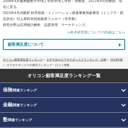
2008年4月慶應義塾大学理工学部管理工学科・准教授。2011年4月同教授、現
在に至る。
2023年4月内閣府 科学技術・イノベーション推進事務局参事官（インフラ・防
災担当）付上席科学技術政策フェロー（非常勤）
研究分野は応用統計解析、品質管理、マーケティング。
≫鈴木研究室についての詳細はこちら
顧客満足度について
オリコン顧客満足度ランキング
おすすめのカラオケボックスランキング・比較
2018年版
カラオケボックスの東北ランキング・口コミ情報
オリコン顧客満足度
ランキング一覧
保険
関連ランキング
金融
関連ランキング
塾
関連ランキング