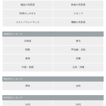
施設の充実度
飲食の充実度
利用のしやすさ
スタッフ
コストパフォーマンス
機種の充実度
地域別ランキング
北海道
東北
関東
甲信越・北陸
東海
近畿
中国・四国
九州・沖縄
男女別ランキング
男性
女性
年代別ランキング
10代
20代