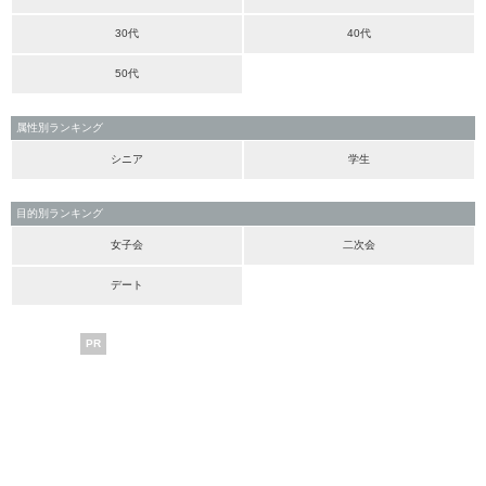
30代
40代
50代
属性別ランキング
シニア
学生
目的別ランキング
女子会
二次会
デート
PR