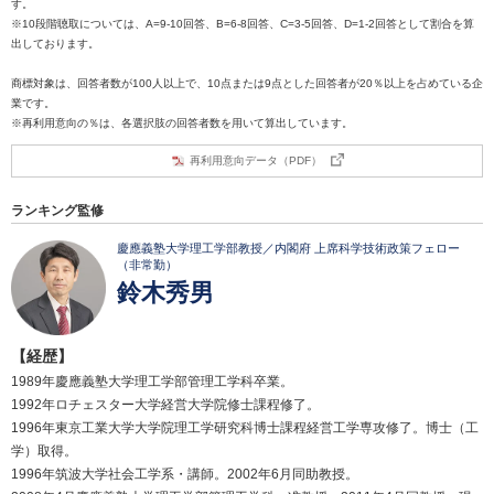
す。
※10段階聴取については、A=9-10回答、B=6-8回答、C=3-5回答、D=1-2回答として割合を算
出しております。
商標対象は、回答者数が100人以上で、10点または9点とした回答者が20％以上を占めている企
業です。
※再利用意向の％は、各選択肢の回答者数を用いて算出しています。
再利用意向データ（PDF）
ランキング監修
慶應義塾大学理工学部教授／内閣府 上席科学技術政策フェロー
（非常勤）
鈴木秀男
【経歴】
1989年慶應義塾大学理工学部管理工学科卒業。
1992年ロチェスター大学経営大学院修士課程修了。
1996年東京工業大学大学院理工学研究科博士課程経営工学専攻修了。博士（工
学）取得。
1996年筑波大学社会工学系・講師。2002年6月同助教授。