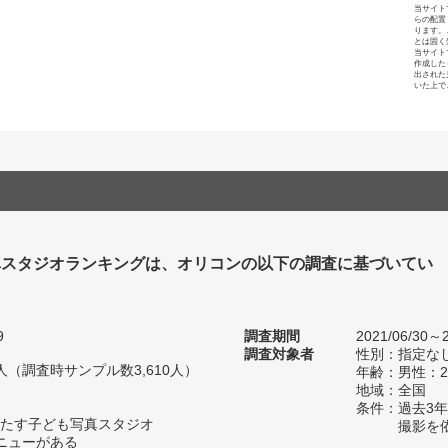
当サイト
らの配置
ります。
とは固く
当サイト
作成した
出された
いた上で
真スタジオランキングは、オリコンの以下の調査に基づいてい
9
調査期間
2021/06/30～2
調査対象者
性別：指定な
94人（調査時サンプル数3,610人）
年齢：男性：2
地域：全国
条件：過去3
たす子ども写真スタジオ
撮影を
ニューがある