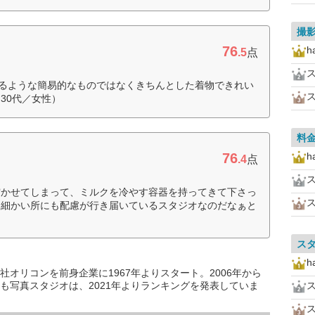
撮
76
h
.5
点
めるような簡易的なものではなくきちんとした着物できれい
30代／女性）
料
76
h
.4
点
空かせてしまって、ミルクを冷やす容器を持ってきて下さっ
。細かい所にも配慮が行き届いているスタジオなのだなぁと
ス
h
オリコンを前身企業に1967年よりスタート。2006年から
も写真スタジオは、2021年よりランキングを発表していま