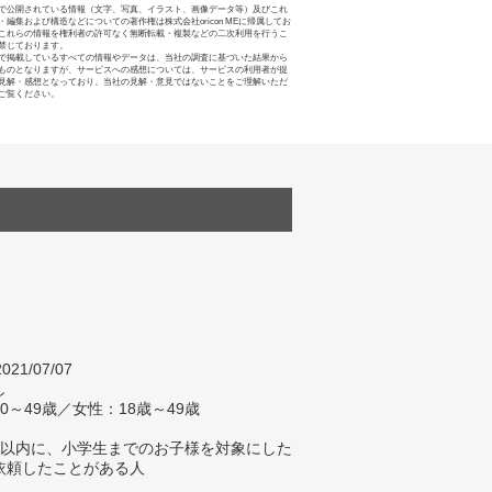
で公開されている情報（文字、写真、イラスト、画像データ等）及びこれ
・編集および構造などについての著作権は株式会社oricon MEに帰属してお
これらの情報を権利者の許可なく無断転載・複製などの二次利用を行うこ
禁じております。
で掲載しているすべての情報やデータは、当社の調査に基づいた結果から
ものとなりますが、サービスへの感想については、サービスの利用者が提
見解・感想となっており、当社の見解・意見ではないことをご理解いただ
ご覧ください。
021/07/07
し
0～49歳／女性：18歳～49歳
年以内に、小学生までのお子様を対象にした
依頼したことがある人