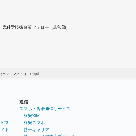
付上席科学技術政策フェロー（非常勤）
さランキング・口コミ情報
通信
ト
スマホ・携帯通信サービス
└
格安SIM
ービス
└
格安スマホ
サイト
└
携帯キャリア