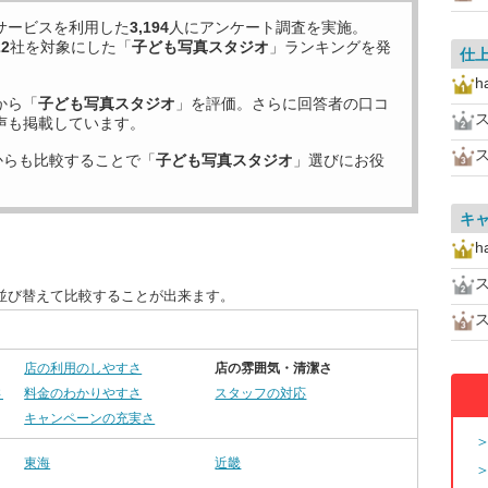
サービスを利用した
3,194
人にアンケート調査を実施。
22
社を対象にした「
子ども写真スタジオ
」ランキングを発
仕
h
から「
子ども写真スタジオ
」を評価。さらに回答者の口コ
声も掲載しています。
からも比較することで「
子ども写真スタジオ
」選びにお役
キ
h
並び替えて比較することが出来ます。
店の利用のしやすさ
店の雰囲気・清潔さ
さ
料金のわかりやすさ
スタッフの対応
キャンペーンの充実さ
東海
近畿