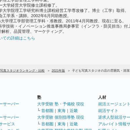
ター大学経営大学院修士課程修了。
大学大学院理工学研究科博士課程経営工学専攻修了。博士（工学）取得。
社会工学系・講師。2002年6月同助教授。
義塾大学理工学部管理工学科・准教授。2011年4月同教授、現在に至る。
府 科学技術・イノベーション推進事務局参事官（インフラ・防災担当）
計解析、品質管理、マーケティング。
いての詳細はこちら
写真スタジオランキング・比較
2021年版
子ども写真スタジオの店の雰囲気・清潔
塾
人材
ーサーバー
大学受験 塾・予備校 現役
就活エージェン
└
首都圏
｜
東海
｜
近畿
就活サイト
ーサーバー
大学受験 個別指導塾 現役
逆求人型就活サ
サービス
└
首都圏
｜
東海
｜
近畿
アルバイト情報