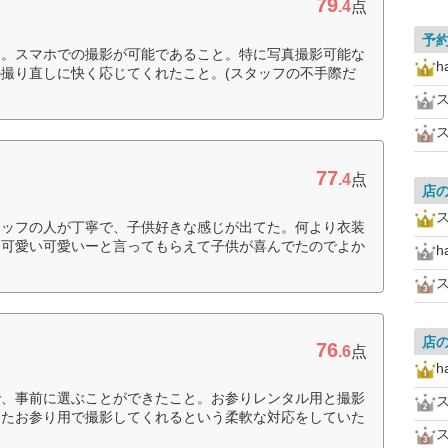
79
.4
点
予
と。スマホでの撮影が可能であること。特に写真撮影可能な
h
撮り直しに快く応じてくれたこと。(スタッフの不手際だ
77
.4
点
店
タッフの人が丁寧で、子供好きな感じが出てた。何より衣装
に可愛い可愛いーと言ってもらえて子供が喜んでたのでよか
h
店
76
.6
点
h
で、事前に選ぶことができたこと。お参りレンタル用と撮影
ったお参り用で撮影してくれるという柔軟な対応をしていた