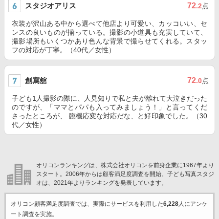
スタジオアリス
72
.2
点
衣装が沢山ある中から選べて他店より可愛い、カッコいい、セ
ンスの良いものが揃っている。撮影の小道具も充実していて、
撮影場所もいくつかあり色んな背景で撮らせてくれる。スタッ
フの対応が丁寧。（40代／女性）
創寫舘
72
.0
点
子ども1人撮影の際に、人見知りで私と夫が離れて大泣きだった
のですが、「ママとパパも入ってみましょう！」と言ってくだ
さったところが、 臨機応変な対応だな、と好印象でした。（30
代／女性）
オリコンランキングは、株式会社オリコンを前身企業に1967年より
スタート。2006年からは顧客満足度調査を開始。子ども写真スタジ
オは、2021年よりランキングを発表しています。
オリコン顧客満足度調査では、実際にサービスを利用した
6,228
人にアンケ
ート調査を実施。