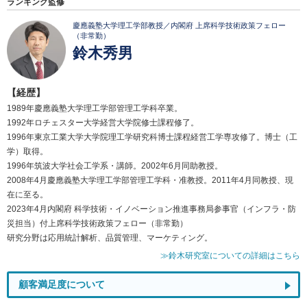
ランキング監修
慶應義塾大学理工学部教授／内閣府 上席科学技術政策フェロー
（非常勤）
鈴木秀男
【経歴】
1989年慶應義塾大学理工学部管理工学科卒業。
1992年ロチェスター大学経営大学院修士課程修了。
1996年東京工業大学大学院理工学研究科博士課程経営工学専攻修了。博士（工
学）取得。
1996年筑波大学社会工学系・講師。2002年6月同助教授。
2008年4月慶應義塾大学理工学部管理工学科・准教授。2011年4月同教授、現
在に至る。
2023年4月内閣府 科学技術・イノベーション推進事務局参事官（インフラ・防
災担当）付上席科学技術政策フェロー（非常勤）
研究分野は応用統計解析、品質管理、マーケティング。
≫鈴木研究室についての詳細はこちら
顧客満足度について