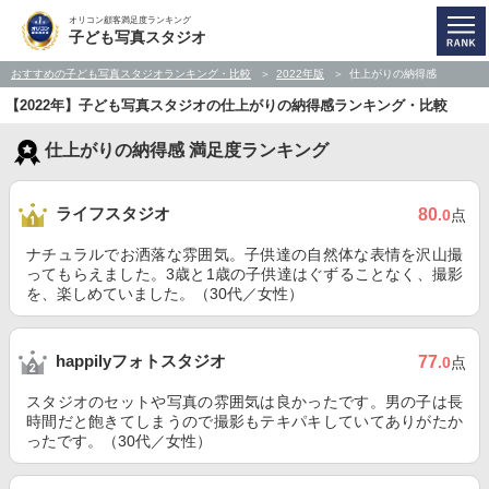
オリコン顧客満足度ランキング
子ども写真スタジオ
おすすめの子ども写真スタジオランキング・比較
2022年版
仕上がりの納得感
【2022年】子ども写真スタジオの仕上がりの納得感ランキング・比較
仕上がりの納得感 満足度ランキング
ライフスタジオ
80
.0
点
ナチュラルでお洒落な雰囲気。子供達の自然体な表情を沢山撮
ってもらえました。3歳と1歳の子供達はぐずることなく、撮影
を、楽しめていました。（30代／女性）
happilyフォトスタジオ
77
.0
点
スタジオのセットや写真の雰囲気は良かったです。男の子は長
時間だと飽きてしまうので撮影もテキパキしていてありがたか
ったです。（30代／女性）