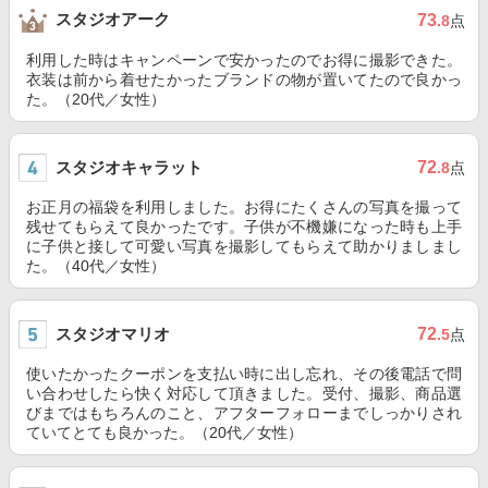
スタジオアーク
73
.8
点
利用した時はキャンペーンで安かったのでお得に撮影できた。
衣装は前から着せたかったブランドの物が置いてたので良かっ
た。（20代／女性）
スタジオキャラット
72
.8
点
お正月の福袋を利用しました。お得にたくさんの写真を撮って
残せてもらえて良かったです。子供が不機嫌になった時も上手
に子供と接して可愛い写真を撮影してもらえて助かりましまし
た。（40代／女性）
スタジオマリオ
72
.5
点
使いたかったクーポンを支払い時に出し忘れ、その後電話で問
い合わせしたら快く対応して頂きました。受付、撮影、商品選
びまではもちろんのこと、アフターフォローまでしっかりされ
ていてとても良かった。（20代／女性）