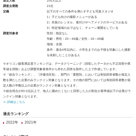
規定人数
100人以上
調査企業数
21社
定義
以下のすべての条件を満たす子ども写真スタジオ
1）子ども向けの撮影メニューがある
2）衣装のレンタル、着付けやヘアメイクのサービスがある
3）特定地域のみではなく、チェーン展開をしている
調査対象者
性別：指定なし
年齢：男性：20～49歳／女性：18～49歳
地域：全国
条件：過去4年以内に、小学生までのお子様を対象にした撮影
を依頼したことがある人
※オリコン顧客満足度ランキングは、データクリーニング（回収したデータから不正回答や異
常値を排除）および調査対象者条件から外れた回答を除外した上で作成しています。
※「総合ランキング」、「評価項目別」、部門の「業態別」においては有効回答者数が規定人
数を満たした企業のみランクイン対象となります。その他の部門においては有効回答者数が規
定人数の半数以上の企業がランクイン対象となります。
※総合得点が60.0点以上で、他人に薦めたくないと回答した人の割合が基準値以下の企業がラ
ンクイン対象となります。
≫ 詳細はこちら
過去ランキング
2022年
2021年