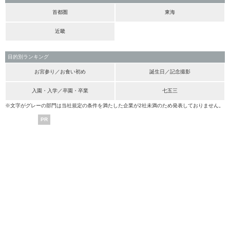
首都圏
東海
近畿
目的別ランキング
お宮参り／お食い初め
誕生日／記念撮影
入園・入学／卒園・卒業
七五三
※文字がグレーの部門は当社規定の条件を満たした企業が2社未満のため発表しておりません。
PR