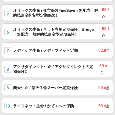
63
.5
オリックス生命 / 死亡保険FineSave（無配当 解
約払戻金抑制型定期保険）
点
63
.1
オリックス生命 / ネット専用定期保険 Bridge
（無配当 無解約払戻金型定期保険）
点
メディケア生命 / メディフィット定期
62
.5
点
60
.9
アクサダイレクト生命 / アクサダイレクトの定
期保険2
点
楽天生命 / 楽天生命スーパー定期保険
60
.9
点
ライフネット生命 / かぞくへの保険
59
.9
点