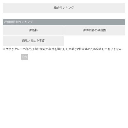
総合ランキング
評価項目別ランキング
保険料
保障内容の独自性
商品内容の充実度
※文字がグレーの部門は当社規定の条件を満たした企業が2社未満のため発表しておりません。
PR