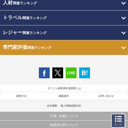
人材
関連ランキング
トラベル
関連ランキング
レジャー
関連ランキング
専門家評価
関連ランキング
オリコン顧客満足度調査とは
調査方法
掲載規約
お問い合わせ
会社概要
個人情報保護方針
引用・転載について
もくじ
利用者の声について
当サイトで公開されている情報（文字、写真、イラスト、画像データ等）及びこれらの配置・