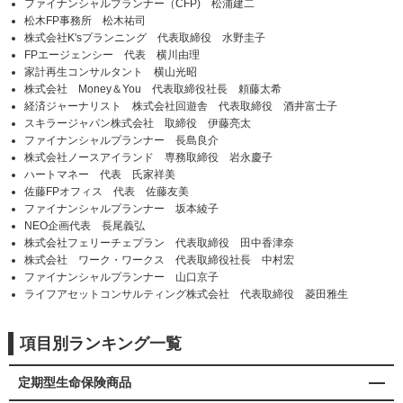
ファイナンシャルプランナー（CFP) 松浦建二
松木FP事務所 松木祐司
株式会社K'sプランニング 代表取締役 水野圭子
FPエージェンシー 代表 横川由理
家計再生コンサルタント 横山光昭
株式会社 Money＆You 代表取締役社長 頼藤太希
経済ジャーナリスト 株式会社回遊舎 代表取締役 酒井富士子
スキラージャパン株式会社 取締役 伊藤亮太
ファイナンシャルプランナー 長島良介
株式会社ノースアイランド 専務取締役 岩永慶子
ハートマネー 代表 氏家祥美
佐藤FPオフィス 代表 佐藤友美
ファイナンシャルプランナー 坂本綾子
NEO企画代表 長尾義弘
株式会社フェリーチェプラン 代表取締役 田中香津奈
株式会社 ワーク・ワークス 代表取締役社長 中村宏
ファイナンシャルプランナー 山口京子
ライフアセットコンサルティング株式会社 代表取締役 菱田雅生
項目別ランキング一覧
定期型生命保険商品