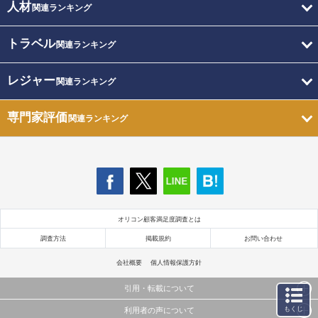
人材
関連ランキング
トラベル
関連ランキング
レジャー
関連ランキング
専門家評価
関連ランキング
オリコン顧客満足度調査とは
調査方法
掲載規約
お問い合わせ
会社概要
個人情報保護方針
引用・転載について
もくじ
利用者の声について
当サイトで公開されている情報（文字、写真、イラスト、画像データ等）及びこれらの配置・