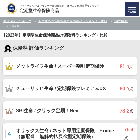
ファイナンシャルプランナーが評価した、オリコン保険商品ランキング
定期型生命保険商品
生命保険ランキング
おすすめの定期型生命保険商品ランキング・比較
2023年版
保険料
【2023年】定期型生命保険商品の保険料ランキング・比較
保険料 評価ランキング
メットライフ生命 / スーパー割引定期保険
81
.0
点
チューリッヒ生命 / 定期保険プレミアムDX
80
.0
点
SBI生命 / クリック定期！Neo
78
.2
点
76
.4
オリックス生命 / ネット専用定期保険 Bridge
（無配当 無解約払戻金型定期保険）
点