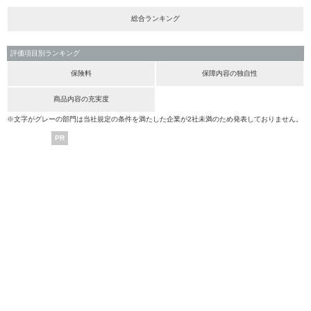
総合ランキング
評価項目別ランキング
保険料
保障内容の独自性
商品内容の充実度
※文字がグレーの部門は当社規定の条件を満たした企業が2社未満のため発表しておりません。
PR