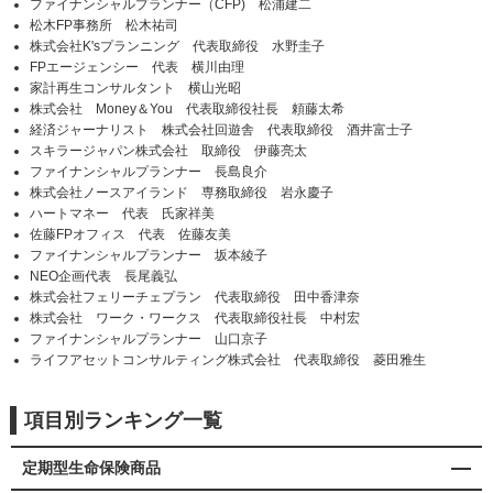
ファイナンシャルプランナー（CFP) 松浦建二
松木FP事務所 松木祐司
株式会社K'sプランニング 代表取締役 水野圭子
FPエージェンシー 代表 横川由理
家計再生コンサルタント 横山光昭
株式会社 Money＆You 代表取締役社長 頼藤太希
経済ジャーナリスト 株式会社回遊舎 代表取締役 酒井富士子
スキラージャパン株式会社 取締役 伊藤亮太
ファイナンシャルプランナー 長島良介
株式会社ノースアイランド 専務取締役 岩永慶子
ハートマネー 代表 氏家祥美
佐藤FPオフィス 代表 佐藤友美
ファイナンシャルプランナー 坂本綾子
NEO企画代表 長尾義弘
株式会社フェリーチェプラン 代表取締役 田中香津奈
株式会社 ワーク・ワークス 代表取締役社長 中村宏
ファイナンシャルプランナー 山口京子
ライフアセットコンサルティング株式会社 代表取締役 菱田雅生
項目別ランキング一覧
定期型生命保険商品