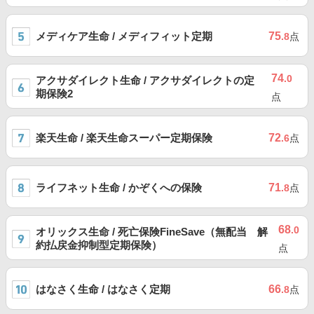
メディケア生命 / メディフィット定期
75
.8
点
74
.0
アクサダイレクト生命 / アクサダイレクトの定
期保険2
点
楽天生命 / 楽天生命スーパー定期保険
72
.6
点
ライフネット生命 / かぞくへの保険
71
.8
点
68
.0
オリックス生命 / 死亡保険FineSave（無配当 解
約払戻金抑制型定期保険）
点
はなさく生命 / はなさく定期
66
.8
点