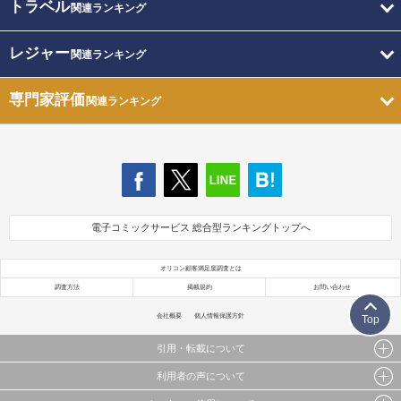
トラベル
関連ランキング
レジャー
関連ランキング
専門家評価
関連ランキング
電子コミックサービス 総合型ランキングトップへ
オリコン顧客満足度調査とは
調査方法
掲載規約
お問い合わせ
会社概要
個人情報保護方針
Top
引用・転載について
利用者の声について
当サイトで公開されている情報（文字、写真、イラスト、画像データ等）及びこれらの配置・
編集および構造などについての著作権は株式会社oricon MEに帰属しております。