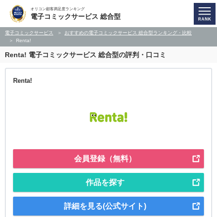
オリコン顧客満足度ランキング
電子コミックサービス 総合型
電子コミックサービス
おすすめの電子コミックサービス 総合型ランキング・比較
Renta!
Renta!
電子コミックサービス 総合型の評判・口コミ
Renta!
会員登録（無料）
作品を探す
詳細を見る(公式サイト)