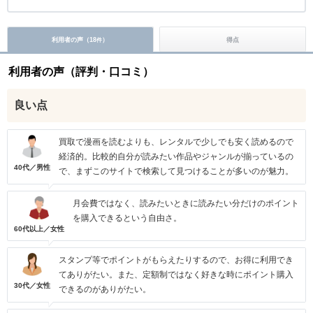
利用者の声（
18
）
得点
件
利用者の声（評判・口コミ）
良い点
買取で漫画を読むよりも、レンタルで少しでも安く読めるので
経済的。比較的自分が読みたい作品やジャンルが揃っているの
40代／男性
で、まずこのサイトで検索して見つけることが多いのが魅力。
月会費ではなく、読みたいときに読みたい分だけのポイント
を購入できるという自由さ。
60代以上／女性
スタンプ等でポイントがもらえたりするので、お得に利用でき
てありがたい。また、定額制ではなく好きな時にポイント購入
30代／女性
できるのがありがたい。