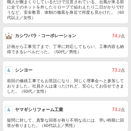
職人が腕まくりしているだけで注意されている、台風が来る前
に全てのネットを外したりロープで結わえたり二日がかりで行
うなど、安全教育、体制の徹底を身近で何度も見かけた。（60
代以上／女性）
カシワバラ・コーポレーション
74
.2
点
計画から工事完了まで、丁寧に対応してもらい、工事内容も納
得できるレベルだった。（50代／男性）
シンヨー
73
.2
点
前回の修繕工事でもお世話になり、同じく理事会へと参加して
おりました。社員さんは違ったけれど、安心してお任せできま
した。（50代／女性）
ヤマギシリフォーム工業
73
.2
点
疑問に対して、真摯な回答が有り不明な点には、早い時期に回
答が有りました。（60代以上／男性）