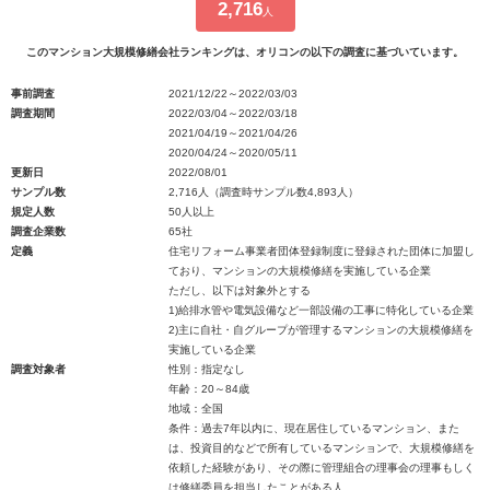
2,716
人
このマンション大規模修繕会社ランキングは、オリコンの以下の調査に基づいています。
事前調査
2021/12/22～2022/03/03
調査期間
2022/03/04～2022/03/18
2021/04/19～2021/04/26
2020/04/24～2020/05/11
更新日
2022/08/01
サンプル数
2,716人（調査時サンプル数4,893人）
規定人数
50人以上
調査企業数
65社
定義
住宅リフォーム事業者団体登録制度に登録された団体に加盟し
ており、マンションの大規模修繕を実施している企業
ただし、以下は対象外とする
1)給排水管や電気設備など一部設備の工事に特化している企業
2)主に自社・自グループが管理するマンションの大規模修繕を
実施している企業
調査対象者
性別：指定なし
年齢：20～84歳
地域：全国
条件：過去7年以内に、現在居住しているマンション、また
は、投資目的などで所有しているマンションで、大規模修繕を
依頼した経験があり、その際に管理組合の理事会の理事もしく
は修繕委員を担当したことがある人