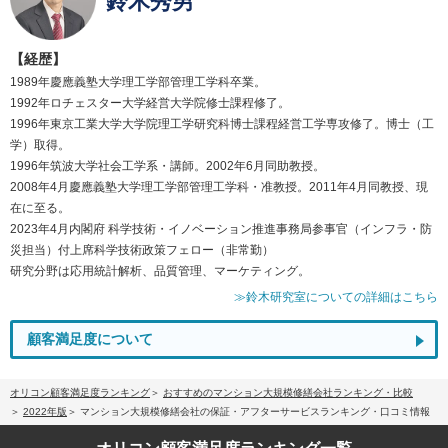
鈴木秀男
【経歴】
1989年慶應義塾大学理工学部管理工学科卒業。
1992年ロチェスター大学経営大学院修士課程修了。
1996年東京工業大学大学院理工学研究科博士課程経営工学専攻修了。博士（工
学）取得。
1996年筑波大学社会工学系・講師。2002年6月同助教授。
2008年4月慶應義塾大学理工学部管理工学科・准教授。2011年4月同教授、現
在に至る。
2023年4月内閣府 科学技術・イノベーション推進事務局参事官（インフラ・防
災担当）付上席科学技術政策フェロー（非常勤）
研究分野は応用統計解析、品質管理、マーケティング。
≫鈴木研究室についての詳細はこちら
顧客満足度について
オリコン顧客満足度ランキング
おすすめのマンション大規模修繕会社ランキング・比較
2022年版
マンション大規模修繕会社の保証・アフターサービスランキング・口コミ情報