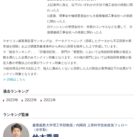
上記条件に加え、以下のいずれかの方法で施工会社の依頼に関
わった人
1)直接、理事会や修繕委員会から大規模修繕工事会社への依頼
に関わった人
2)マンションの管理会社や、外部のコンサルなどを通して、大
規模修繕工事会社への依頼に関わった人
※オリコン顧客満足度ランキングは、データクリーニング（回収したデータから不正回答や異
常値を排除）および調査対象者条件から外れた回答を除外した上で作成しています。
※「総合ランキング」、「評価項目別」、部門の「業態別」においては有効回答者数が規定人
数を満たした企業のみランクイン対象となります。その他の部門においては有効回答者数が規
定人数の半数以上の企業がランクイン対象となります。
※総合得点が60.0点以上で、他人に薦めたくないと回答した人の割合が基準値以下の企業がラ
ンクイン対象となります。
≫ 詳細はこちら
過去ランキング
2023年
2022年
2021年
ランキング監修
慶應義塾大学理工学部教授／内閣府 上席科学技術政策フェロー
（非常勤）