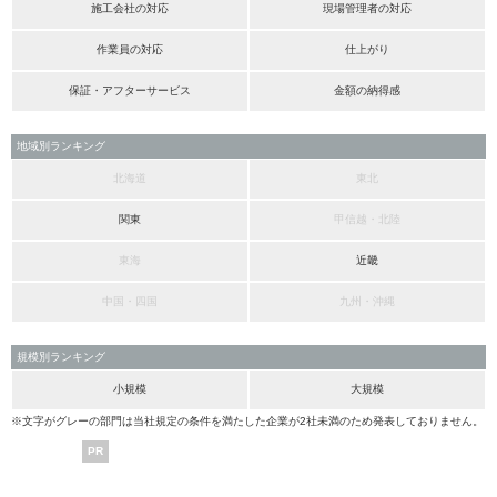
施工会社の対応
現場管理者の対応
作業員の対応
仕上がり
保証・アフターサービス
金額の納得感
地域別ランキング
北海道
東北
関東
甲信越・北陸
東海
近畿
中国・四国
九州・沖縄
規模別ランキング
小規模
大規模
※文字がグレーの部門は当社規定の条件を満たした企業が2社未満のため発表しておりません。
PR