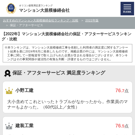
オリコン顧客満足度ランキング
マンション大規模修繕会社
おすすめのマンション大規模修繕会社ランキング・比較
2022年版
保証・アフターサービス
【2022年】マンション大規模修繕会社の保証・アフターサービスランキン
グ・比較
※本ランキングは、マンション大規模修繕工事を依頼した利用者の満足度に関するアンケー
ト結果を基に2024年8月に発表したものです。掲載企業の中には、マンション大規模修繕
工事に関して一部報道等で取り上げられた企業が含まれる場合がございますが、本ランキ
ングはその事実関係や違法性の有無を判断・評価するものではございません。
保証・アフターサービス 満足度ランキング
小野工建
76
.7
点
大小含めてこれといったトラブルがなかったから。作業員のマ
ナーもよかった。（60代以上／女性）
建装工業
76
.5
点