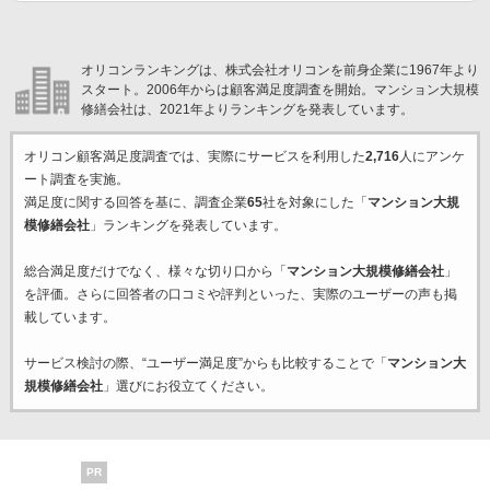
オリコンランキングは、株式会社オリコンを前身企業に1967年より
スタート。2006年からは顧客満足度調査を開始。マンション大規模
修繕会社は、2021年よりランキングを発表しています。
オリコン顧客満足度調査では、実際にサービスを利用した
2,716
人にアンケ
ート調査を実施。
満足度に関する回答を基に、調査企業
65
社を対象にした「
マンション大規
模修繕会社
」ランキングを発表しています。
総合満足度だけでなく、様々な切り口から「
マンション大規模修繕会社
」
を評価。さらに回答者の口コミや評判といった、実際のユーザーの声も掲
載しています。
サービス検討の際、“ユーザー満足度”からも比較することで「
マンション大
規模修繕会社
」選びにお役立てください。
PR