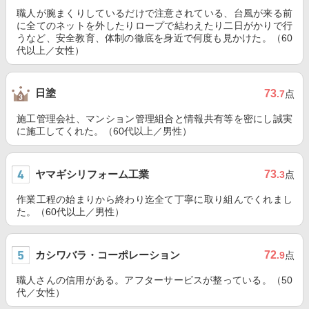
職人が腕まくりしているだけで注意されている、台風が来る前
に全てのネットを外したりロープで結わえたり二日がかりで行
うなど、安全教育、体制の徹底を身近で何度も見かけた。（60
代以上／女性）
日塗
73
.7
点
施工管理会社、マンション管理組合と情報共有等を密にし誠実
に施工してくれた。（60代以上／男性）
ヤマギシリフォーム工業
73
.3
点
作業工程の始まりから終わり迄全て丁寧に取り組んでくれまし
た。（60代以上／男性）
カシワバラ・コーポレーション
72
.9
点
職人さんの信用がある。アフターサービスが整っている。（50
代／女性）