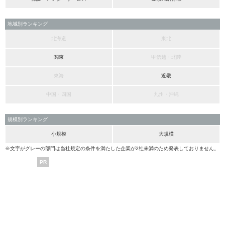
地域別ランキング
北海道
東北
関東
甲信越・北陸
東海
近畿
中国・四国
九州・沖縄
規模別ランキング
小規模
大規模
※文字がグレーの部門は当社規定の条件を満たした企業が2社未満のため発表しておりません。
PR