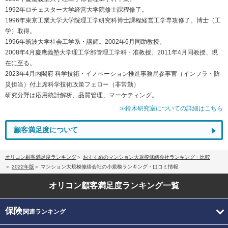
1992年ロチェスター大学経営大学院修士課程修了。
1996年東京工業大学大学院理工学研究科博士課程経営工学専攻修了。博士（工
学）取得。
1996年筑波大学社会工学系・講師。2002年6月同助教授。
2008年4月慶應義塾大学理工学部管理工学科・准教授。2011年4月同教授、現
在に至る。
2023年4月内閣府 科学技術・イノベーション推進事務局参事官（インフラ・防
災担当）付上席科学技術政策フェロー（非常勤）
研究分野は応用統計解析、品質管理、マーケティング。
≫鈴木研究室についての詳細はこちら
顧客満足度について
オリコン顧客満足度ランキング
おすすめのマンション大規模修繕会社ランキング・比較
2022年版
マンション大規模修繕会社の小規模ランキング・口コミ情報
オリコン顧客満足度
ランキング一覧
保険
関連ランキング