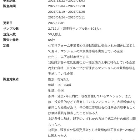
事前調査
2021/12/22～2022/03/03
調査期間
2022/03/04～2022/03/18
2021/04/19～2021/04/26
2020/04/24～2020/05/11
更新日
2022/08/01
サンプル数
2,716人（調査時サンプル数4,893人）
規定人数
50人以上
調査企業数
65社
定義
住宅リフォーム事業者団体登録制度に登録された団体に加盟し
ており、マンションの大規模修繕を実施している企業
ただし、以下は対象外とする
1)給排水管や電気設備など一部設備の工事に特化している企業
2)主に自社・自グループが管理するマンションの大規模修繕を
実施している企業
調査対象者
性別：指定なし
年齢：20～84歳
地域：全国
条件：過去7年以内に、現在居住しているマンション、また
は、投資目的などで所有しているマンションで、大規模修繕を
依頼した経験があり、その際に管理組合の理事会の理事もしく
は修繕委員を担当したことがある人
上記条件に加え、以下のいずれかの方法で施工会社の依頼に関
わった人
1)直接、理事会や修繕委員会から大規模修繕工事会社への依頼
に関わった人