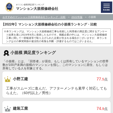
オリコン顧客満足度ランキング
マンション大規模修繕会社
おすすめのマンション大規模修繕会社ランキング・比較
2022年版
小規模
【2022年】マンション大規模修繕会社の小規模ランキング・比較
※本ランキングは、マンション大規模修繕工事を依頼した利用者の満足度に関するアンケー
ト結果を基に2024年8月に発表したものです。掲載企業の中には、マンション大規模修繕
工事に関して一部報道等で取り上げられた企業が含まれる場合がございますが、本ランキ
ングはその事実関係や違法性の有無を判断・評価するものではございません。
小規模 満足度ランキング
「小規模」とは、「回答者」が居住、もしくは所有しているマンションの世帯
数が100戸未満の規模のマンションを指し、このマンションに居住、もしくは
所有している人を対象とする。
小野工建
77
.5
点
工事がスムーズに進んだ。アフターメンテも素早く対応しても
らえた。（60代以上／男性）
建装工業
74
.9
点