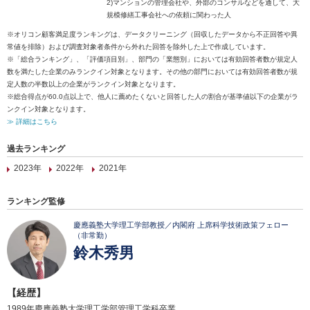
2)マンションの管理会社や、外部のコンサルなどを通して、大
規模修繕工事会社への依頼に関わった人
※オリコン顧客満足度ランキングは、データクリーニング（回収したデータから不正回答や異
常値を排除）および調査対象者条件から外れた回答を除外した上で作成しています。
※「総合ランキング」、「評価項目別」、部門の「業態別」においては有効回答者数が規定人
数を満たした企業のみランクイン対象となります。その他の部門においては有効回答者数が規
定人数の半数以上の企業がランクイン対象となります。
※総合得点が60.0点以上で、他人に薦めたくないと回答した人の割合が基準値以下の企業がラ
ンクイン対象となります。
≫ 詳細はこちら
過去ランキング
2023年
2022年
2021年
ランキング監修
慶應義塾大学理工学部教授／内閣府 上席科学技術政策フェロー
（非常勤）
鈴木秀男
【経歴】
1989年慶應義塾大学理工学部管理工学科卒業。