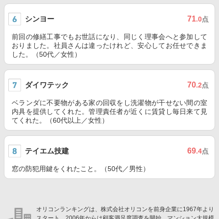
シンヨー
71
.0
点
前回の修繕工事でもお世話になり、同じく理事会へと参加して
おりました。社員さんは違ったけれど、安心してお任せできま
した。（50代／女性）
ダイワテック
70
.2
点
ベランダに不要物がある家の回収をし洗濯物が干せない間の室
内具を提供してくれた。管理責任者が近くに賃貸し毎日来て見
てくれた。（60代以上／女性）
テイエム技建
69
.4
点
窓の防犯用鍵をくれたこと。（50代／男性）
オリコンランキングは、株式会社オリコンを前身企業に1967年より
スタート。2006年からは顧客満足度調査を開始。マンション大規模