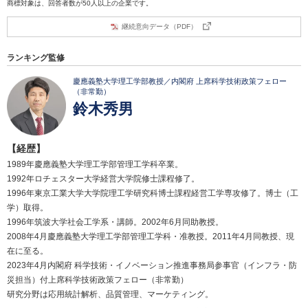
商標対象は、回答者数が50人以上の企業です。
継続意向データ（PDF）
ランキング監修
慶應義塾大学理工学部教授／内閣府 上席科学技術政策フェロー
（非常勤）
鈴木秀男
【経歴】
1989年慶應義塾大学理工学部管理工学科卒業。
1992年ロチェスター大学経営大学院修士課程修了。
1996年東京工業大学大学院理工学研究科博士課程経営工学専攻修了。博士（工
学）取得。
1996年筑波大学社会工学系・講師。2002年6月同助教授。
2008年4月慶應義塾大学理工学部管理工学科・准教授。2011年4月同教授、現
在に至る。
2023年4月内閣府 科学技術・イノベーション推進事務局参事官（インフラ・防
災担当）付上席科学技術政策フェロー（非常勤）
研究分野は応用統計解析、品質管理、マーケティング。