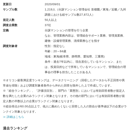
更新日
2020/09/01
サンプル数
1,219人（分譲マンション管理会社 首都圏／東海／近畿／九州
調査における総サンプル数27,872人）
規定人数
50人以上
調査企業数
37社
定義
分譲マンションの管理を行う企業
なお、管理業務内容は、管理組合サポート業務、管理員業務、
建物・設備管理業務、清掃業務などを指す
調査対象者
性別：指定なし
年齢：20～84歳
地域：東海(岐阜県、静岡県、愛知県、三重県)
条件：過去7年以内に、現在居住しているマンション、また
は、投資目的などで所有しているマンションで、管理組合の理
事会の理事を担当したことがある人
※オリコン顧客満足度ランキングは、データクリーニング（回収したデータから不正回答や異
常値を排除）および調査対象者条件から外れた回答を除外した上で作成しています。
※「総合ランキング」、「評価項目別」、部門の「業態別」においては有効回答者数が規定人
数を満たした企業のみランクイン対象となります。その他の部門においては有効回答者数が規
定人数の半数以上の企業がランクイン対象となります。
※総合得点が60.00点以上で、他人に薦めたくないと回答した人の割合が基準値以下の企業がラ
ンクイン対象となります。
≫ 詳細はこちら
過去ランキング