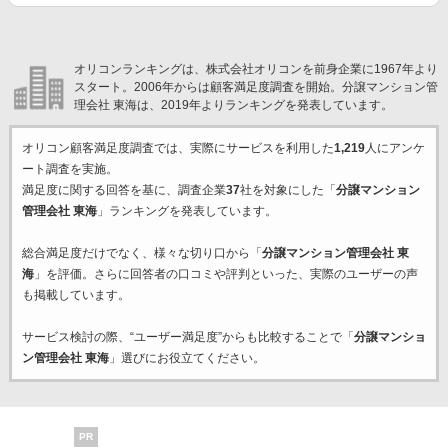
オリコンランキングは、株式会社オリコンを前身企業に1967年より
スタート。2006年からは顧客満足度調査を開始。分譲マンション管
理会社 東海は、2019年よりランキングを発表しています。
オリコン顧客満足度調査では、実際にサービスを利用した
1,219
人にアンケ
ート調査を実施。
満足度に関する回答を基に、調査企業
37
社を対象にした「
分譲マンション
管理会社 東海
」ランキングを発表しています。
総合満足度だけでなく、様々な切り口から「
分譲マンション管理会社 東
海
」を評価。さらに回答者の口コミや評判といった、実際のユーザーの声
も掲載しています。
サービス検討の際、“ユーザー満足度”からも比較することで「
分譲マンショ
ン管理会社 東海
」選びにお役立てください。
PR