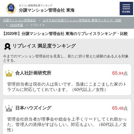
オリコン顧客満足度ランキング
分譲マンション管理会社 東海
分譲マンション管理会社
おすすめの分譲マンション管理会社 東海ランキング・比較
2020年版
リプレイス
【2020年】分譲マンション管理会社 東海のリプレイスランキング・比較
リプレイス 満足度ランキング
今までのマンション管理会社を見直し、新たに切り替えた経験のある人を対象
とする。
合人社計画研究所
65
.94
点
管理担当者は現在の人は良いです。迅速にこまごました家のト
ラブルに対応してくれています。（60代以上／女性）
日本ハウズイング
65
.48
点
管理会社担当者が理事会や総会を上手くリードしてくれ助かっ
た。管理人の清掃がすばらしい。対応もよい。（60代以上／女
性）