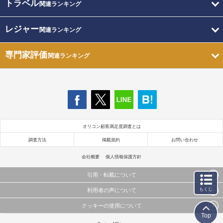
トラベル
関連ランキング
レジャー
関連ランキング
専門家評価
関連ランキング
オリコン顧客満足度調査とは
調査方法
掲載規約
お問い合わせ
会社概要
個人情報保護方針
引用・転載について
もくじ
利用者の声について
当サイトで公開されている情報（文字、写真、イラスト、画像データ等）及びこれらの配置・
編集および構造などについての著作権は株式会社oricon MEに帰属しております。
クッキーの使用について
当サイトに掲載している内容はすべてサービスの利用者が提出された見解・感想です。
これらの情報を権利者の許可なく無断転載・複製などの二次利用を行うことは固く禁じており
Top
弊社が内容について正確性を含め一切保証するものではありません。
ます。
このサイトでは Cookie を使用して、ユーザーに合わせたコンテンツや広告の表示、ソーシャル