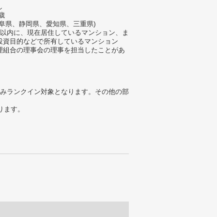
し
歳
岐阜県、静岡県、愛知県、三重県)
年以内に、現在居住しているマンション、ま
投資目的などで所有しているマンション
理組合の理事会の理事を担当したことがあ
みランクイン対象となります。その他の部
ります。