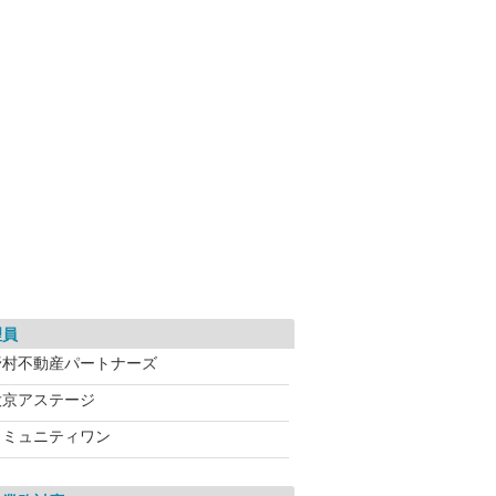
理員
野村不動産パートナーズ
大京アステージ
コミュニティワン