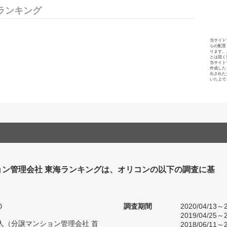
ランキング
当サイト
らの配置
ります。
とは固く
当サイト
作成した
出された
いた上で
ョン管理会社 東海ランキングは、オリコンの以下の調査に基
0
調査期間
2020/04/13～2
2019/04/25～2
19人（分譲マンション管理会社 首
2018/06/11～2