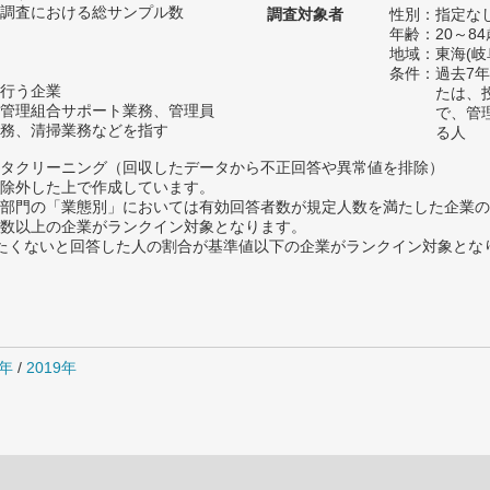
調査における総サンプル数
調査対象者
性別：指定な
年齢：20～84
地域：東海(
条件：過去7
行う企業
たは、
管理組合サポート業務、管理員
で、管
務、清掃業務などを指す
る人
タクリーニング（回収したデータから不正回答や異常値を排除）
除外した上で作成しています。
部門の「業態別」においては有効回答者数が規定人数を満たした企業の
数以上の企業がランクイン対象となります。
薦めたくないと回答した人の割合が基準値以下の企業がランクイン対象とな
0年
/
2019年