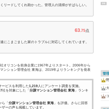
PR
手くリードしてくれ助かった。管理人の清掃がすばらしい。
63
.75
点
迅速にこまごました家のトラブルに対応してくれています。
オリコンを前身企業に1967年よりスタート。2006年から
マンション管理会社 東海は、2019年よりランキングを発表
管
サービスを利用した
1,219
人にアンケート調査を実施。
37
社を対象にした「
分譲マンション管理会社 東海
」ランキ
から「
分譲マンション管理会社 東海
」を評価。さらに回答
ーザーの声も掲載しています。