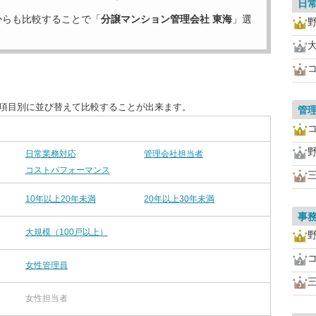
日
からも比較することで「
分譲マンション管理会社 東海
」選
を項目別に並び替えて比較することが出来ます。
管
日常業務対応
管理会社担当者
コストパフォーマンス
10年以上20年未満
20年以上30年未満
事
大規模（100戸以上）
女性管理員
女性担当者