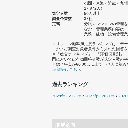
都圏／東海／近畿／九州
27,872人）
規定人数
50人以上
調査企業数
37社
定義
分譲マンションの管理を
なお、管理業務内容は、
業務、建物・設備管理業
※オリコン顧客満足度ランキングは、デー
および調査対象者条件から外れた回答を
※「総合ランキング」、「評価項目別」、
門においては有効回答者数が規定人数の半
※総合得点が60.00点以上で、他人に
≫ 詳細はこちら
過去ランキング
2024年
/
2023年
/
2022年
/
2021年
/
202
推奨意向