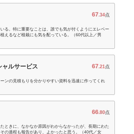
67
.34
点
ている。特に重要なことは、誰でも気が付くようにエレベー
植えるなど植栽にも気を配っている。（60代以上／男
67
シャルサービス
.21
点
ターンの見積もりを分かりやすい資料を迅速に作ってくれ
66
ィ
.80
点
いたときに、なかなか原因がわからなかったが、長期にわた
その過程も報告があり、よかったと思う。（40代／女