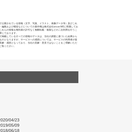
で公開されている情報（文字、写真、イラスト、画像データ等）及びこれ
・編集および構造などについての著作権は株式会社oricon MEに帰属してお
これらの情報を権利者の許可なく無断転載・複製などの二次利用を行うこ
禁じております。
で掲載しているすべての情報やデータは、当社の調査に基づいた結果から
ものとなりますが、サービスへの感想については、サービスの利用者が提
見解・感想となっており、当社の見解・意見ではないことをご理解いただ
ご覧ください。
020/04/23
019/05/09
018/06/18