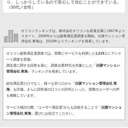
り、しっかりしているので安心して住むことができている。
（30代／女性）
オリコンランキングは、株式会社オリコンを前身企業に1967年より
スタート。2006年からは顧客満足度調査を開始。分譲マンション管
理会社 東海は、2019年よりランキングを発表しています。
オリコン顧客満足度調査では、実際にサービスを利用した
1,219
人にアンケ
ート調査を実施。
満足度に関する回答を基に、調査企業
37
社を対象にした「
分譲マンション
管理会社 東海
」ランキングを発表しています。
総合満足度だけでなく、様々な切り口から「
分譲マンション管理会社 東
海
」を評価。さらに回答者の口コミや評判といった、実際のユーザーの声
も掲載しています。
サービス検討の際、“ユーザー満足度”からも比較することで「
分譲マンショ
ン管理会社 東海
」選びにお役立てください。