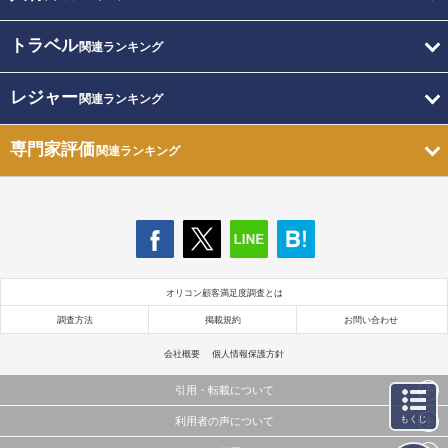
トラベル
関連ランキング
レジャー
関連ランキング
専門家評価
関連ランキング
オリコン顧客満足度調査とは
調査方法
掲載規約
お問い合わせ
会社概要
個人情報保護方針
引用・転載について
もくじ
利用者の声について
当サイトで公開されている情報（文字、写真、イラスト、画像データ等）及びこれらの配置・
編集および構造などについての著作権は株式会社oricon MEに帰属しております。