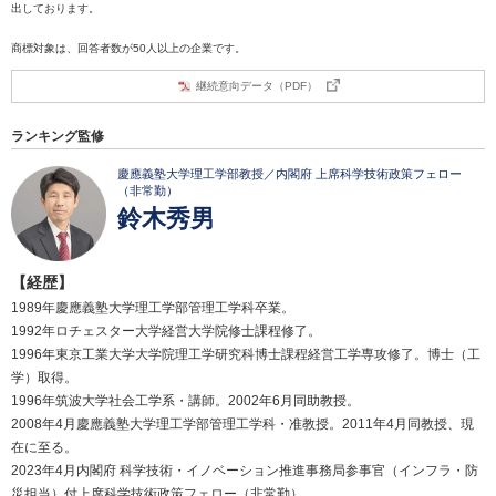
出しております。
商標対象は、回答者数が50人以上の企業です。
継続意向データ（PDF）
ランキング監修
慶應義塾大学理工学部教授／内閣府 上席科学技術政策フェロー
（非常勤）
鈴木秀男
【経歴】
1989年慶應義塾大学理工学部管理工学科卒業。
1992年ロチェスター大学経営大学院修士課程修了。
1996年東京工業大学大学院理工学研究科博士課程経営工学専攻修了。博士（工
学）取得。
1996年筑波大学社会工学系・講師。2002年6月同助教授。
2008年4月慶應義塾大学理工学部管理工学科・准教授。2011年4月同教授、現
在に至る。
2023年4月内閣府 科学技術・イノベーション推進事務局参事官（インフラ・防
災担当）付上席科学技術政策フェロー（非常勤）