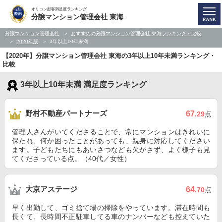
オリコン顧客満足度ランキング
分譲マンション管理会社 東海
分譲マンション管理会社
おすすめの分譲マンション管理会社 東海ランキング・比較
2020年版
3年以上10年未満
【2020年】分譲マンション管理会社 東海の3年以上10年未満ランキング・
比較
3年以上10年未満 満足度ランキング
野村不動産パートナーズ
67
.29
点
管理人さんがいてくださることで、常にマンションはきれいに
保たれ、何か困ったことがあっても、親身に対応してください
ます。子どもたちにもあいさつなども欠かさず、よく様子も見
てくださっている点。（40代／女性）
大京アステージ
64
.70
点
早く出勤して、ゴミ捨て場の掃除をやっています。滞在時間も
長くて、長時間不正駐車してる車のナンバーなども控えていた