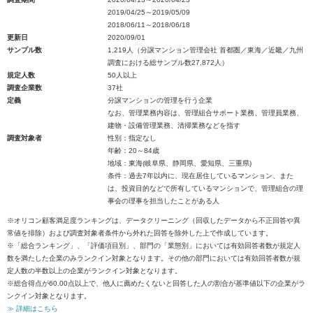
2019/04/25～2019/05/09
2018/06/11～2018/06/18
更新日
2020/09/01
サンプル数
1,219人（分譲マンション管理会社 首都圏／東海／近畿／九州
調査における総サンプル数27,872人）
規定人数
50人以上
調査企業数
37社
定義
分譲マンションの管理を行う企業
なお、管理業務内容は、管理組合サポート業務、管理員業務、
建物・設備管理業務、清掃業務などを指す
調査対象者
性別：指定なし
年齢：20～84歳
地域：東海(岐阜県、静岡県、愛知県、三重県)
条件：過去7年以内に、現在居住しているマンション、また
は、投資目的などで所有しているマンションで、管理組合の理
事会の理事を担当したことがある人
※オリコン顧客満足度ランキングは、データクリーニング（回収したデータから不正回答や異
常値を排除）および調査対象者条件から外れた回答を除外した上で作成しています。
※「総合ランキング」、「評価項目別」、部門の「業態別」においては有効回答者数が規定人
数を満たした企業のみランクイン対象となります。その他の部門においては有効回答者数が規
定人数の半数以上の企業がランクイン対象となります。
※総合得点が60.00点以上で、他人に薦めたくないと回答した人の割合が基準値以下の企業がラ
ンクイン対象となります。
≫ 詳細はこちら