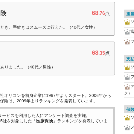
68
保険
.76
点
担
だき、手続きはスムーズに行えた。（40代／女性）
68
.35
点
支
ありました。（40代／男性）
ク）
オリコンを前身企業に1967年よりスタート。2006年から
保険は、2009年よりランキングを発表しています。
保
サービスを利用した
人にアンケート調査を実施。
35
社を対象にした「
医療保険
」ランキングを発表していま