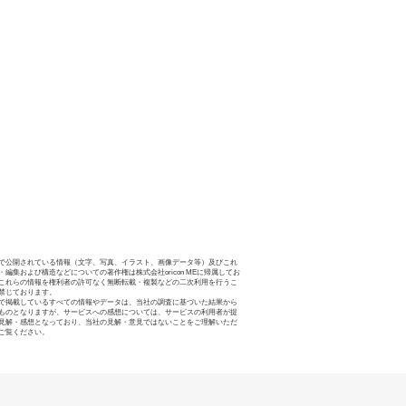
で公開されている情報（文字、写真、イラスト、画像データ等）及びこれ
・編集および構造などについての著作権は株式会社oricon MEに帰属してお
これらの情報を権利者の許可なく無断転載・複製などの二次利用を行うこ
禁じております。
で掲載しているすべての情報やデータは、当社の調査に基づいた結果から
ものとなりますが、サービスへの感想については、サービスの利用者が提
見解・感想となっており、当社の見解・意見ではないことをご理解いただ
ご覧ください。