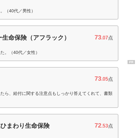
。（40代／男性）
73
ー生命保険（アフラック）
.07
点
た。（40代／女性）
PR
73
.05
点
したら、給付に関する注意点もしっかり答えてくれて、書類
）
72
亜ひまわり生命保険
.53
点