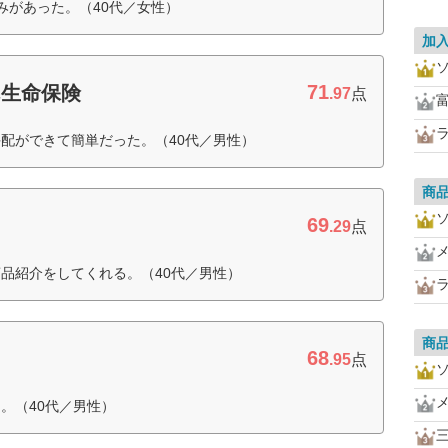
みがあった。（40代／女性）
加
71
ん生命保険
.97
点
配ができて簡単だった。（40代／男性）
商
69
.29
点
品紹介をしてくれる。（40代／男性）
商
68
.95
点
。（40代／男性）