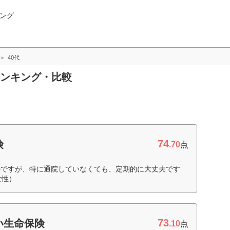
ング
40代
ランキング・比較
74
険
.70
点
のですが、特に通院していなくても、定期的に大丈夫です
女性）
73
い生命保険
.10
点