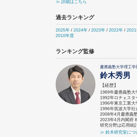
≫ 詳細はこちら
過去ランキング
2025年
/
2024年
/
2023年
/
2022年
/
202
2010年度
ランキング監修
慶應義塾大学理工学
鈴木秀男
【経歴】
1989年慶應義塾
1992年ロチェス
1996年東京工業
1996年筑波大学
2008年4月慶應
2023年4月内閣
研究分野は応用統
≫ 鈴木研究室につ