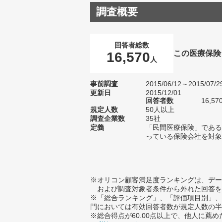
調査概要
回答者総数
この医療保険
16,570
人
事前調査
2015/06/12～2015/07/2
更新日
2015/12/01
回答者数
16,57
規定人数
50人以上
調査企業数
35社
定義
「民間医療保険」である
っている保険会社を対象
※オリコン顧客満足度ランキングは、デー
および調査対象者条件から外れた回答を
※「総合ランキング」、「評価項目別」、
門においては有効回答者数が規定人数の半
※総合得点が60.00点以上で、他人に