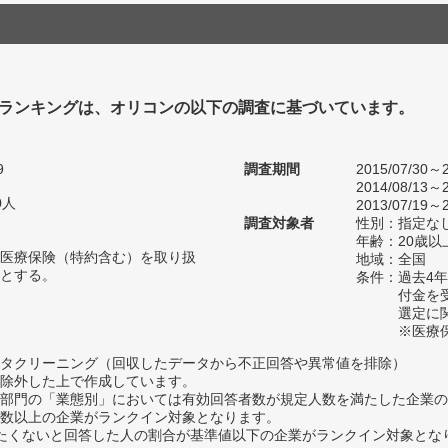
ランキングは、オリコンの以下の調査に基づいています。
9
調査期間
2015/07/30～2
2014/08/13～2
0人
2013/07/19～2
調査対象者
性別：指定な
年齢：20歳以
医療保険（特約含む）を取り扱
地域：全国
とする。
条件：過去4
付金を
選定に
※医療
タクリーニング（回収したデータから不正回答や異常値を排除）
除外した上で作成しています。
部門の「業態別」においては有効回答者数が規定人数を満たした企業の
数以上の企業がランクイン対象となります。
薦めたくないと回答した人の割合が基準値以下の企業がランクイン対象とな