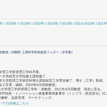
1年
/
2020年
/
2019年
/
2018年
/
2016年
/
2015年
/
2014-2015年
/
201
部教授／内閣府 上席科学技術政策フェロー（非常勤）
大学理工学部管理工学科卒業。
ター大学経営大学院修士課程修了。
大学大学院理工学研究科博士課程経営工学専攻修了。博士（工学）取得。
社会工学系・講師。2002年6月同助教授。
義塾大学理工学部管理工学科・准教授。2011年4月同教授、現在に至る。
府 科学技術・イノベーション推進事務局参事官（インフラ・防災担当）
計解析、品質管理、マーケティング。
いての詳細はこちら