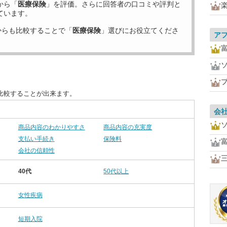
から「
医療保険
」を評価。さらに回答者の口コミや評判と
ています。
からも比較することで「
医療保険
」選びにお役立てくださ
ア
比較することが出来ます。
会
商品内容のわかりやすさ
商品内容の充実度
支払い手続き
保険料
会社の信頼性
40代
50代以上
女性疾病
短期入院