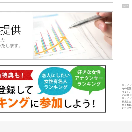
PR
当サイト
らの配置
ります。
とは固く
当サイト
作成した
出された
いた上で