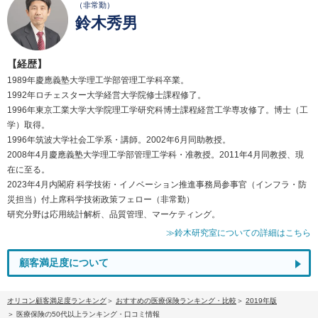
（非常勤）
鈴木秀男
【経歴】
1989年慶應義塾大学理工学部管理工学科卒業。
1992年ロチェスター大学経営大学院修士課程修了。
1996年東京工業大学大学院理工学研究科博士課程経営工学専攻修了。博士（工
学）取得。
1996年筑波大学社会工学系・講師。2002年6月同助教授。
2008年4月慶應義塾大学理工学部管理工学科・准教授。2011年4月同教授、現
在に至る。
2023年4月内閣府 科学技術・イノベーション推進事務局参事官（インフラ・防
災担当）付上席科学技術政策フェロー（非常勤）
研究分野は応用統計解析、品質管理、マーケティング。
≫鈴木研究室についての詳細はこちら
顧客満足度について
オリコン顧客満足度ランキング
おすすめの医療保険ランキング・比較
2019年版
医療保険の50代以上ランキング・口コミ情報