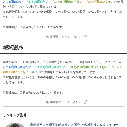
とても薦めたい
」「
B:まあ薦めたい
」「
C:あまり薦めたくない
」「
D:全く薦めたくない
」の4段
階で評価をしてもらい比率を算出しています。
※10段階聴取については、A=9-10回答、B=6-8回答、C=3-5回答、D=1-2回答として割合を算
出しております。
商標対象は、回答者数が100人以上の企業です。
推奨意向データ（PDF）
継続意向
調査企業のサービス利用者に、「どの程度その企業のサービスを継続したいか」について「
A:
とても利用し続けたい
」「
B:まあ利用し続けたい
」「
C:あまり利用し続けたくない
」「
D:全く
利用し続けたくない
」の4段階で評価をしてもらい比率を算出しています。
※10段階聴取については、A=9-10回答、B=6-8回答、C=3-5回答、D=1-2回答として割合を算
出しております。
商標対象は、回答者数が100人以上の企業です。
継続意向データ（PDF）
ランキング監修
慶應義塾大学理工学部教授／内閣府 上席科学技術政策フェロー