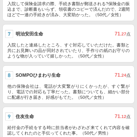
入院して保険金請求の際、手続き書類が郵送される?保険金の振
込まで、診断書もいらず、領収書のコピーで済んだので、2週間
ほどで一連の手続きが済み、大変助かった。（50代／女性）
明治安田生命
71
.27
点
入院したと連絡したところ、すぐ対応していただけた。書類と
共にお見舞いの品が同封されていたり、手作りの紙のお守りの
ような物が入っていて嬉しかった。（50代／女性）
SOMPOひまわり生命
71
.24
点
他の保険会社は、電話が大変繋がりにくかったが、すぐ繋が
り、電話での対応も丁寧だった。書類についても、細かい部分
に配慮が行き届き、好感がもてた。（50代／女性）
住友生命
71
.12
点
給付金の手続をする時に担当者がわざわざ来てくれて内容を確
認してくれたのと手伝ってくれた事。（50代／男性）