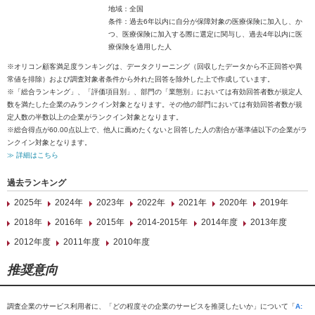
地域：全国
条件：過去6年以内に自分が保障対象の医療保険に加入し、か
つ、医療保険に加入する際に選定に関与し、過去4年以内に医
療保険を適用した人
※オリコン顧客満足度ランキングは、データクリーニング（回収したデータから不正回答や異
常値を排除）および調査対象者条件から外れた回答を除外した上で作成しています。
※「総合ランキング」、「評価項目別」、部門の「業態別」においては有効回答者数が規定人
数を満たした企業のみランクイン対象となります。その他の部門においては有効回答者数が規
定人数の半数以上の企業がランクイン対象となります。
※総合得点が60.00点以上で、他人に薦めたくないと回答した人の割合が基準値以下の企業がラ
ンクイン対象となります。
≫ 詳細はこちら
過去ランキング
2025年
2024年
2023年
2022年
2021年
2020年
2019年
2018年
2016年
2015年
2014-2015年
2014年度
2013年度
2012年度
2011年度
2010年度
推奨意向
調査企業のサービス利用者に、「どの程度その企業のサービスを推奨したいか」について「
A: