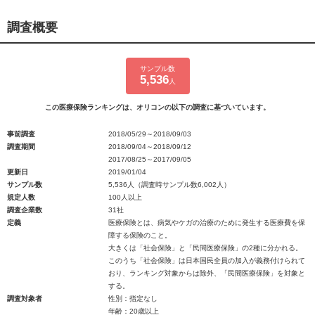
調査概要
サンプル数
5,536
人
この医療保険ランキングは、オリコンの以下の調査に基づいています。
事前調査
2018/05/29～2018/09/03
調査期間
2018/09/04～2018/09/12
2017/08/25～2017/09/05
更新日
2019/01/04
サンプル数
5,536人（調査時サンプル数6,002人）
規定人数
100人以上
調査企業数
31社
定義
医療保険とは、病気やケガの治療のために発生する医療費を保
障する保険のこと。
大きくは「社会保険」と「民間医療保険」の2種に分かれる。
このうち「社会保険」は日本国民全員の加入が義務付けられて
おり、ランキング対象からは除外、「民間医療保険」を対象と
する。
調査対象者
性別：指定なし
年齢：20歳以上