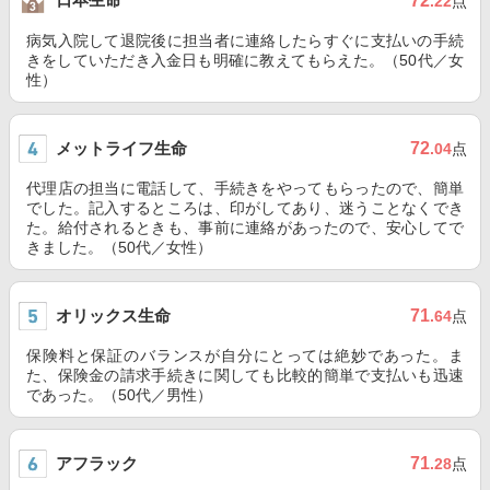
72
.22
点
病気入院して退院後に担当者に連絡したらすぐに支払いの手続
きをしていただき入金日も明確に教えてもらえた。（50代／女
性）
メットライフ生命
72
.04
点
代理店の担当に電話して、手続きをやってもらったので、簡単
でした。記入するところは、印がしてあり、迷うことなくでき
た。給付されるときも、事前に連絡があったので、安心してで
きました。（50代／女性）
オリックス生命
71
.64
点
保険料と保証のバランスが自分にとっては絶妙であった。ま
た、保険金の請求手続きに関しても比較的簡単で支払いも迅速
であった。（50代／男性）
アフラック
71
.28
点