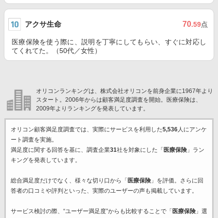
アクサ生命
70
.59
点
医療保険を使う際に、説明を丁寧にしてもらい、すぐに対応し
てくれてた。（50代／女性）
オリコンランキングは、株式会社オリコンを前身企業に1967年より
スタート。2006年からは顧客満足度調査を開始。医療保険は、
2009年よりランキングを発表しています。
オリコン顧客満足度調査では、実際にサービスを利用した
5,536
人にアンケ
ート調査を実施。
満足度に関する回答を基に、調査企業
31
社を対象にした「
医療保険
」ラン
キングを発表しています。
総合満足度だけでなく、様々な切り口から「
医療保険
」を評価。さらに回
答者の口コミや評判といった、実際のユーザーの声も掲載しています。
サービス検討の際、“ユーザー満足度”からも比較することで「
医療保険
」選