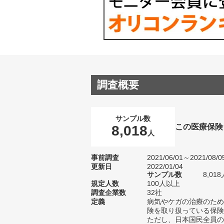
調査概要
サンプル数
この医療保険
8,018
人
事前調査
2021/06/01～2021/08/0
更新日
2022/01/04
サンプル数
8,0
規定人数
100人以上
調査企業数
32社
定義
病気やケガの治療のため
険を取り扱っている保険
ただし、日本国民全員の