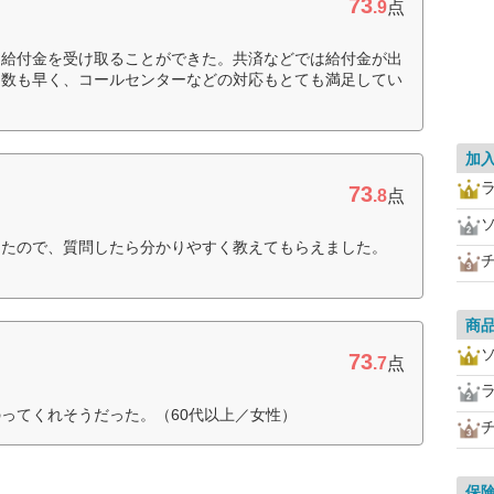
73
.9
点
、給付金を受け取ることができた。共済などでは給付金が出
日数も早く、コールセンターなどの対応もとても満足してい
加
73
.8
点
ったので、質問したら分かりやすく教えてもらえました。
商
73
.7
点
ってくれそうだった。（60代以上／女性）
保