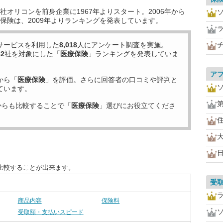
オリコンを前身企業に1967年よりスタート。2006年から
保険は、2009年よりランキングを発表しています。
サービスを利用した
8,018
人にアンケート調査を実施。
32
社を対象にした「
医療保険
」ランキングを発表していま
ア
から「
医療保険
」を評価。さらに回答者の口コミや評判と
ています。
からも比較することで「
医療保険
」選びにお役立てくださ
比較することが出来ます。
受
商品内容
保険料
受取額・支払いスピード