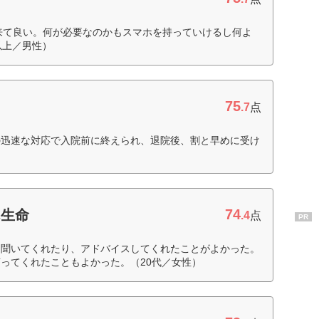
出来て良い。何が必要なのかもスマホを持っていけるし何よ
以上／男性）
75
.7
点
の迅速な対応で入院前に終えられ、退院後、割と早めに受け
）
74
ん生命
.4
点
PR
を聞いてくれたり、アドバイスしてくれたことがよかった。
ってくれたこともよかった。（20代／女性）