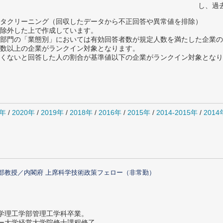
し、過
タクリーニング（回収したデータから不正回答や異常値を排除）
除外した上で作成しています。
部門の「業態別」においては有効回答者数が規定人数を満たした企業の
数以上の企業がランクイン対象となります。
めたくないと回答した人の割合が基準値以下の企業がランクイン対象とな
1年
/
2020年
/
2019年
/
2018年
/
2016年
/
2015年
/
2014-2015年
/
201
部教授／内閣府 上席科学技術政策フェロー（非常勤）
大学理工学部管理工学科卒業。
ター大学経営大学院修士課程修了。