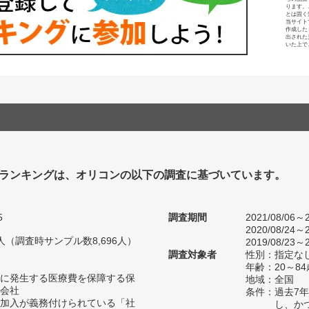
ります。
とは固く
当サイト
作成した
出された
いた上で
ランキングは、オリコンの以下の調査に基づいています。
5
調査期間
2021/08/06～2
2020/08/24～2
18人（調査時サンプル数8,696人）
2019/08/23～2
調査対象者
性別：指定な
年齢：20～84
に発生する医療費を保障する保
地域：全国
会社
条件：過去7
加入が義務付けられている「社
し、か