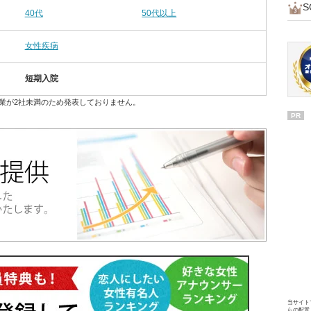
40代
50代以上
女性疾病
短期入院
業が2社未満のため発表しておりません。
PR
当サイト
らの配置