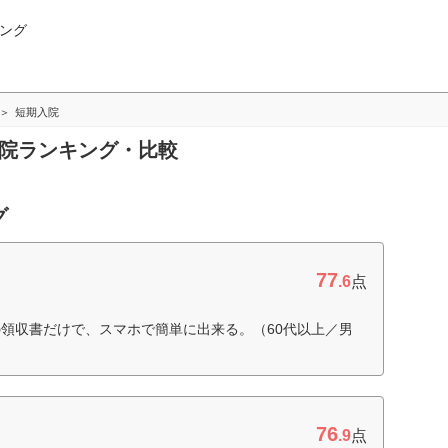
ング
短期入院
入院ランキング・比較
グ
77
.6
点
領収書だけで、スマホで簡単に出来る。（60代以上／男
76
.9
点