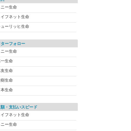
ソニー生命
ライフネット生命
チューリッヒ生命
フターフォロー
ソニー生命
第一生命
住友生命
大樹生命
日本生命
取額・支払いスピード
ライフネット生命
ソニー生命