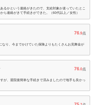
があるかという連絡がきたので、支給対象か迷っていたとこ
から連絡がきて手続きができた。（60代以上／女性）
76
.9
点
になり、今までかけていた保険よりもたくさんお見舞金が
）
76
命
.0
点
ですが、退院後簡単な手続きで済みましたので地手も良かっ
）
75
.7
点