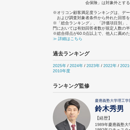
会保険」は対象外とする
※オリコン顧客満足度ランキングは、デー
および調査対象者条件から外れた回答を
※「総合ランキング」、「評価項目別」、
門においては有効回答者数が規定人数の半
※総合得点が60.0点以上で、他人に薦
≫ 詳細はこちら
過去ランキング
2025年
/
2024年
/
2023年
/
2022年
/
202
2010年度
ランキング監修
慶應義塾大学理工学
鈴木秀男
【経歴】
1989年慶應義塾
1992年ロチェス