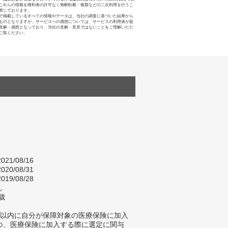
これらの情報を権利者の許可なく無断転載・複製などの二次利用を行うこ
禁じております。
で掲載しているすべての情報やデータは、当社の調査に基づいた結果から
ものとなりますが、サービスへの感想については、サービスの利用者が提
見解・感想となっており、当社の見解・意見ではないことをご理解いただ
ご覧ください。
021/08/16
020/08/31
019/08/28
し
歳
年以内に自分が保障対象の医療保険に加入
つ、医療保険に加入する際に選定に関与