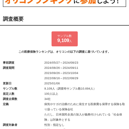
調査概要
サンプル数
9,109
人
この医療保険ランキングは、オリコンの以下の調査に基づいています。
事前調査
2024/05/27～2024/08/23
調査期間
2024/08/26～2024/09/11
2023/09/26～2023/10/04
2022/08/16～2022/08/29
更新日
2025/01/06
サンプル数
9,109人（調査時サンプル数10,694人）
規定人数
100人以上
調査企業数
34社
定義
病気やケガの治療のために発生する医療費を保障する保険を取
り扱っている保険会社
ただし、日本国民全員の加入が義務付けられている「社会保
険」は対象外とする
調査対象者
性別：指定なし