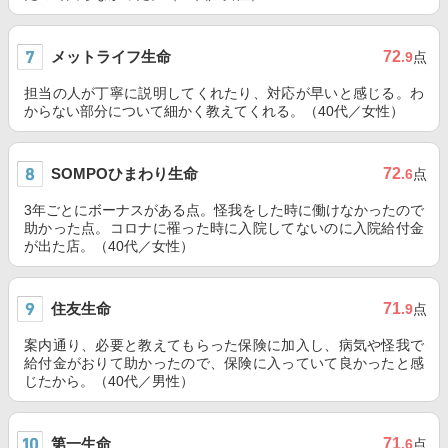
メットライフ生命
72
.9
点
担当の人が丁寧に説明してくれたり、対応が早いと感じる。わ
からない部分について細かく教えてくれる。（40代／女性）
SOMPOひまわり生命
72
.6
点
3年ごとにボーナスがある点。怪我をした時に働けなかったので
助かった点。コロナに罹った時に入院してないのに入院給付金
が出た店。（40代／女性）
住友生命
71
.9
点
案内通り、必要と教えてもらった保険に加入し、病気や怪我で
給付金がおりて助かったので、保険に入っていて良かったと感
じたから。（40代／男性）
第一生命
71
.6
点