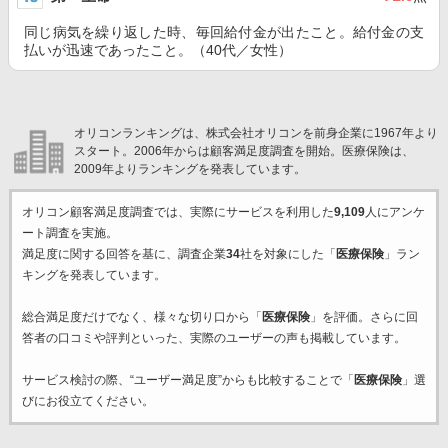
同じ病気を繰り返した時、毎回給付金が出たこと。給付金の支
払いが迅速であったこと。（40代／女性）
オリコンランキングは、株式会社オリコンを前身企業に1967年より
スタート。2006年からは顧客満足度調査を開始。医療保険は、
2009年よりランキングを発表しています。
オリコン顧客満足度調査では、実際にサービスを利用した
9,109
人にアンケ
ート調査を実施。
満足度に関する回答を基に、調査企業
34
社を対象にした「
医療保険
」ラン
キングを発表しています。
総合満足度だけでなく、様々な切り口から「
医療保険
」を評価。さらに回
答者の口コミや評判といった、実際のユーザーの声も掲載しています。
サービス検討の際、“ユーザー満足度”からも比較することで「
医療保険
」選
びにお役立てください。