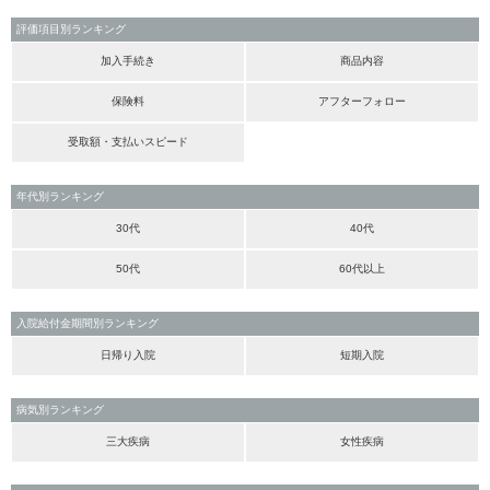
評価項目別ランキング
加入手続き
商品内容
保険料
アフターフォロー
受取額・支払いスピード
年代別ランキング
30代
40代
50代
60代以上
入院給付金期間別ランキング
日帰り入院
短期入院
病気別ランキング
三大疾病
女性疾病