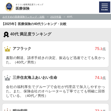
オリコン顧客満足度ランキング
医療保険
おすすめの医療保険ランキング・比較
2025年版
40代
【2025年】医療保険の40代ランキング・比較
40代 満足度ランキング
アフラック
75
.3
点
書類の郵送、請求手続きの決定、振込など迅速でとても良かっ
た。（40代／男性）
三井住友海上あいおい生命
74
.3
点
会社の福利厚生でグループで会社が代理店で加入しやすかっ
た。また、保険会社のオペレーターも丁寧でとても明確に回答
している。（40代／男性）
明治安田