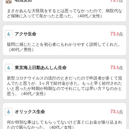
73
.7
点
まさかあんな大怪我をするとは思ってなかったので、病院代な
ど保険に入ってて良かったと思った。（40代／女性）
アクサ生命
73
.5
点
疑問に感じたことを初心者にもわかりやすく説明してくれた。
（40代／男性）
東京海上日動あんしん生命
73
.5
点
新型コロナウイルスの流行のときだったので申請者が多くて混
んでたと思うが、1ヶ月で給付金がきた。もっと早く給付された
いと思ったが時期が時期なのでそれにしては早い方？なのかと
思う。（40代／女性）
オリックス生命
73
.1
点
何か特別な事はしてもらってないけど直ぐにお金が振り込まれ
たので困らなかった。（40代／女性）