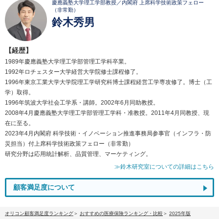
慶應義塾大学理工学部教授／内閣府 上席科学技術政策フェロー
（非常勤）
鈴木秀男
【経歴】
1989年慶應義塾大学理工学部管理工学科卒業。
1992年ロチェスター大学経営大学院修士課程修了。
1996年東京工業大学大学院理工学研究科博士課程経営工学専攻修了。博士（工
学）取得。
1996年筑波大学社会工学系・講師。2002年6月同助教授。
2008年4月慶應義塾大学理工学部管理工学科・准教授。2011年4月同教授、現
在に至る。
2023年4月内閣府 科学技術・イノベーション推進事務局参事官（インフラ・防
災担当）付上席科学技術政策フェロー（非常勤）
研究分野は応用統計解析、品質管理、マーケティング。
≫鈴木研究室についての詳細はこちら
顧客満足度について
オリコン顧客満足度ランキング
おすすめの医療保険ランキング・比較
2025年版