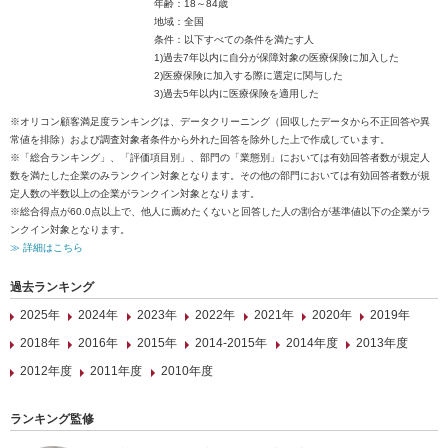
年齢：18～84歳
地域：全国
条件：以下すべての条件を満たす人
1)過去7年以内に自分が保障対象の医療保険に加入した
2)医療保険に加入する際に選定に関与した
3)過去5年以内に医療保険を適用した
※オリコン顧客満足度ランキングは、データクリーニング（回収したデータから不正回答や異
常値を排除）および調査対象者条件から外れた回答を除外した上で作成しています。
※「総合ランキング」、「評価項目別」、部門の「業態別」においては有効回答者数が規定人
数を満たした企業のみランクイン対象となります。その他の部門においては有効回答者数が規
定人数の半数以上の企業がランクイン対象となります。
※総合得点が60.0点以上で、他人に薦めたくないと回答した人の割合が基準値以下の企業がラ
ンクイン対象となります。
≫ 詳細はこちら
過去ランキング
2025年
2024年
2023年
2022年
2021年
2020年
2019年
2018年
2016年
2015年
2014-2015年
2014年度
2013年度
2012年度
2011年度
2010年度
ランキング監修