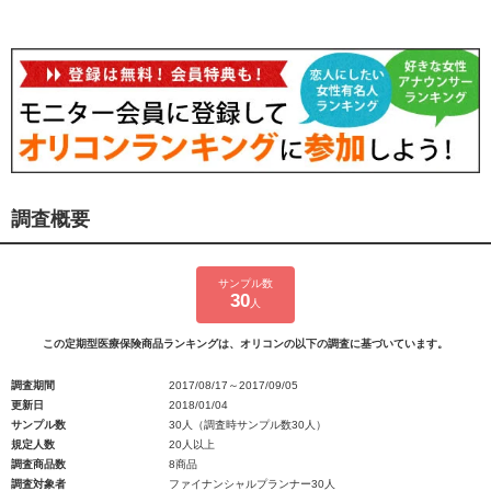
調査概要
サンプル数
30
人
この定期型医療保険商品ランキングは、オリコンの以下の調査に基づいています。
調査期間
2017/08/17～2017/09/05
更新日
2018/01/04
サンプル数
30人（調査時サンプル数30人）
規定人数
20人以上
調査商品数
8商品
調査対象者
ファイナンシャルプランナー30人