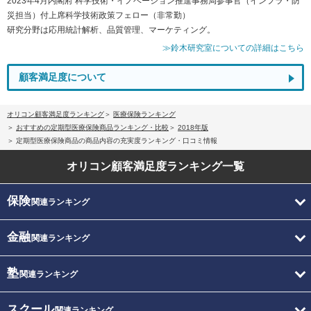
2023年4月内閣府 科学技術・イノベーション推進事務局参事官（インフラ・防
災担当）付上席科学技術政策フェロー（非常勤）
研究分野は応用統計解析、品質管理、マーケティング。
≫鈴木研究室についての詳細はこちら
顧客満足度について
オリコン顧客満足度ランキング
医療保険ランキング
おすすめの定期型医療保険商品ランキング・比較
2018年版
定期型医療保険商品の商品内容の充実度ランキング・口コミ情報
オリコン顧客満足度
ランキング一覧
保険
関連ランキング
金融
関連ランキング
塾
関連ランキング
スクール
関連ランキング