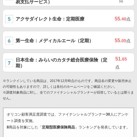
点
易支払サービス）
アクサダイレクト生命：定期医療
55
.40
点
第一生命：メディカルエール（定期）
55
.05
点
51
.65
日本生命：みらいのカタチ総合医療保険（定
期）
点
※ランクインしている商品は、2017年12月時点のものです。商品名の変更や販売休止
の可能性もありますので、詳しくは各社のホームページをご確認ください。
※調査対象商品に対し、全てのファイナンシャルプランナーが回答しているとは限りま
せん。
オリコン顧客満足度調査では、ファイナンシャルプランナー
30
人にアンケ
ート調査を実施。
8
商品を対象にした「
定期型医療保険商品
」ランキングを発表しています。