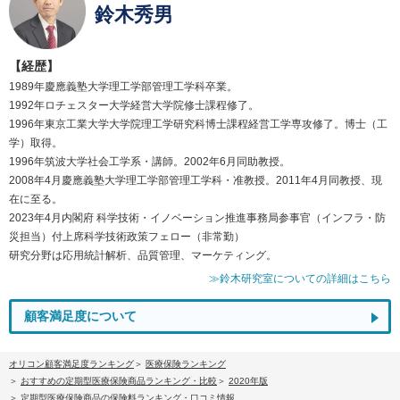
鈴木秀男
【経歴】
1989年慶應義塾大学理工学部管理工学科卒業。
1992年ロチェスター大学経営大学院修士課程修了。
1996年東京工業大学大学院理工学研究科博士課程経営工学専攻修了。博士（工
学）取得。
1996年筑波大学社会工学系・講師。2002年6月同助教授。
2008年4月慶應義塾大学理工学部管理工学科・准教授。2011年4月同教授、現
在に至る。
2023年4月内閣府 科学技術・イノベーション推進事務局参事官（インフラ・防
災担当）付上席科学技術政策フェロー（非常勤）
研究分野は応用統計解析、品質管理、マーケティング。
≫鈴木研究室についての詳細はこちら
顧客満足度について
オリコン顧客満足度ランキング
医療保険ランキング
おすすめの定期型医療保険商品ランキング・比較
2020年版
定期型医療保険商品の保険料ランキング・口コミ情報