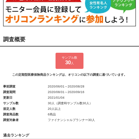
調査概要
サンプル数
30
人
この定期型医療保険商品ランキングは、オリコンの以下の調査に基づいています。
事前調査
2020/06/01～2020/08/28
調査期間
2020/08/31～2020/09/16
更新日
2021/01/04
サンプル数
30人（調査時サンプル数30人）
規定人数
20人以上
調査商品数
6商品
調査対象者
ファイナンシャルプランナー30人
過去ランキング