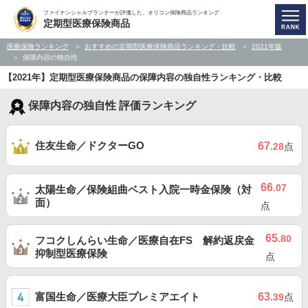
ファイナンシャルプランナーが評価した、オリコン保険商品ランキング
定期型医療保険商品
医療保険ランキング
おすすめの定期型医療保険商品ランキング・比較
2021年版
保障内容の独自性
【2021年】定期型医療保険商品の保障内容の独自性ランキング・比較
保障内容の独自性 評価ランキング
住友生命／ドクターGO
67
.28
点
66
.07
太陽生命／保険組曲ベスト入院一時金保険（対
面）
点
65
.80
フコクしんらい生命／医療自在FS 解約返戻金
抑制型医療保険
点
富国生命／医療大臣プレミアエイト
63
.39
点