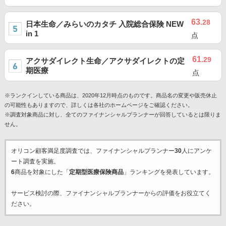
63
.28
日本生命／みらいのカタチ 入院総合保険 NEW
in 1
点
61
.29
アクサダイレクト生命／アクサダイレクトの定
期医療
点
※ランクインしている商品は、2020年12月時点のものです。商品名の変更や販売休止
の可能性もありますので、詳しくは各社のホームページをご確認ください。
※調査対象商品に対し、全てのファイナンシャルプランナーが回答しているとは限りま
せん。
オリコン顧客満足度調査では、ファイナンシャルプランナー
30
人にアンケ
ート調査を実施。
6
商品を対象にした「
定期型医療保険商品
」ランキングを発表しています。
サービス検討の際、ファイナンシャルプランナーからの評価をお役立てく
ださい。