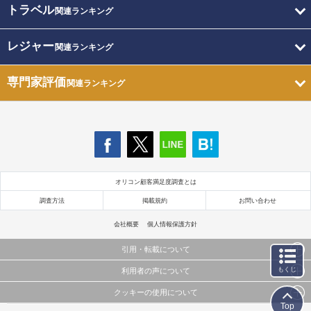
トラベル
関連ランキング
レジャー
関連ランキング
専門家評価
関連ランキング
オリコン顧客満足度調査とは
調査方法
掲載規約
お問い合わせ
会社概要
個人情報保護方針
引用・転載について
もくじ
利用者の声について
当サイトで公開されている情報（文字、写真、イラスト、画像データ等）及びこれらの配置・
編集および構造などについての著作権は株式会社oricon MEに帰属しております。
クッキーの使用について
当サイトに掲載している内容はすべてサービスの利用者が提出された見解・感想です。
これらの情報を権利者の許可なく無断転載・複製などの二次利用を行うことは固く禁じており
Top
弊社が内容について正確性を含め一切保証するものではありません。
ます。