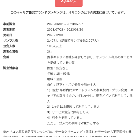
2,457
人
このキャリア格安ブランドランキングは、オリコンの以下の調査に基づいています。
事前調査
2023/06/05～2023/07/27
調査期間
2023/07/28～2023/08/29
更新日
2023/12/01
サンプル数
2,457人（調査時サンプル数2,657人）
規定人数
100人以上
調査企業数
3社
定義
携帯キャリア会社が運営しており、オンライン専用のサービス
を提供している企業
調査対象者
性別：指定なし
年齢：18～69歳
地域：全国
条件：以下すべての条件を満たす人
1）過去1年以内にスマートフォンの新規契約・プラン変更・キ
ャリアの乗り換えのいずれかをし、現在メインで利用している
人
2）1ヶ月以上継続して利用している人
3）サービス選定に関与した人
4）料金を把握している人
ただし、法人での利用は対象外とする
※オリコン顧客満足度ランキングは、データクリーニング（回収したデータから不正回答や異