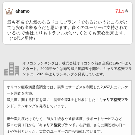
71
ahamo
.5
点
最も有名で人気のあるドコモブランドであるというところがと
ても安心出来る点だと思います。多くのユーザーに支持されて
いるので他社よりもトラブルが少なくとても安心出来ます。
（40代／男性）
オリコンランキングは、株式会社オリコンを前身企業に1967年より
スタート。2006年からは顧客満足度調査を開始。キャリア格安ブラ
ンドは、2021年よりランキングを発表しています。
オリコン顧客満足度調査では、実際にサービスを利用した
2,457
人にアンケ
ート調査を実施。
満足度に関する回答を基に、調査企業
3
社を対象にした「
キャリア格安ブラ
ンド
」ランキングを発表しています。
総合満足度だけでなく、加入手続きや通信速度、サポートサービスなど
様々な切り口から「
キャリア格安ブランド
」を評価。さらに回答者の口コ
ミや評判といった、実際のユーザーの声も掲載しています。