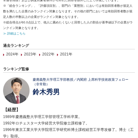
常値を排除）および調査対象者条件から外れた回答を除外した上で作成しています。
※「総合ランキング」、「評価項目別」、部門の「業態別」においては有効回答者数が規定人
数を満たした企業のみランクイン対象となります。その他の部門においては有効回答者数が規
定人数の半数以上の企業がランクイン対象となります。
※総合得点が60.0点以上で、他人に薦めたくないと回答した人の割合が基準値以下の企業がラ
ンクイン対象となります。
≫ 詳細はこちら
過去ランキング
2024年
2023年
2022年
2021年
ランキング監修
慶應義塾大学理工学部教授／内閣府 上席科学技術政策フェロー
（非常勤）
鈴木秀男
【経歴】
1989年慶應義塾大学理工学部管理工学科卒業。
1992年ロチェスター大学経営大学院修士課程修了。
1996年東京工業大学大学院理工学研究科博士課程経営工学専攻修了。博士（工
学）取得。