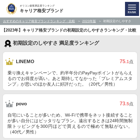
オリコン顧客満足度ランキング
キャリア格安ブランド
おすすめのキャリア格安ブランドランキング・比較
2023年版
初期設定のしやすさ
【2023年】キャリア格安ブランドの初期設定のしやすさランキング・比較
初期設定のしやすさ 満足度ランキング
75
LINEMO
.1
点
乗り換えキャンペーンで、約半年分のPayPayポイントがもらえ
るのでお得度が高い。あと期待してなかった「プレミアムスタ
ンプ」が思いのほか友人に好評だった。（20代／男性）
73
povo
.5
点
自宅にいることが多いため、Wi-Fiで携帯をネット接続すること
が多い自分にはピッタリなプラン。遠出するときは24時間無制
限トッピングを300円ほどで買えるので極めて無駄がない。
（40代／男性）