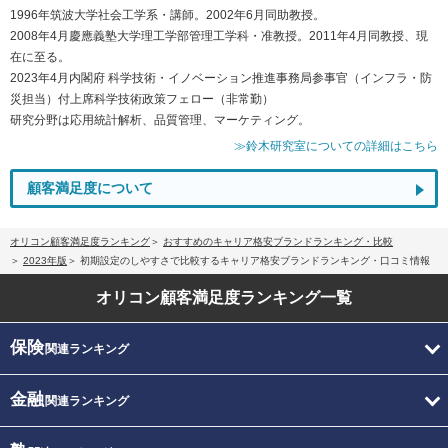
1996年筑波大学社会工学系・講師。2002年6月同助教授。
2008年4月慶應義塾大学理工学部管理工学科・准教授。2011年4月同教授、現
在に至る。
2023年4月内閣府 科学技術・イノベーション推進事務局参事官（インフラ・防
災担当）付上席科学技術政策フェロー（非常勤）
研究分野は応用統計解析、品質管理、マーケティング。
≫鈴木研究室についての詳細はこちら
顧客満足度について
オリコン顧客満足度ランキング
おすすめのキャリア格安ブランドランキング・比較
2023年版
初期設定のしやすさで比較するキャリア格安ブランドランキング・口コミ情報
オリコン顧客満足度
ランキング一覧
保険
関連ランキング
金融
関連ランキング