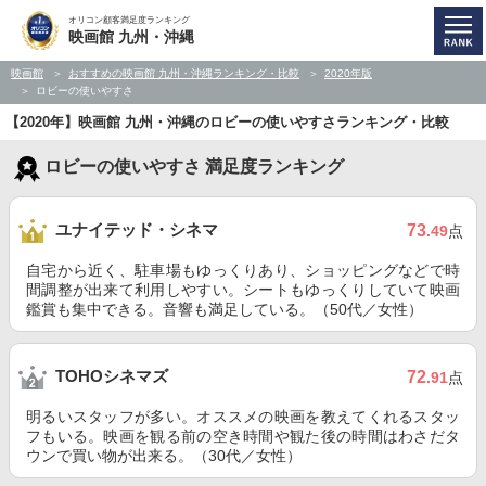
オリコン顧客満足度ランキング
映画館 九州・沖縄
映画館
おすすめの映画館 九州・沖縄ランキング・比較
2020年版
ロビーの使いやすさ
【2020年】映画館 九州・沖縄のロビーの使いやすさランキング・比較
ロビーの使いやすさ 満足度ランキング
ユナイテッド・シネマ
73
.49
点
自宅から近く、駐車場もゆっくりあり、ショッピングなどで時
間調整が出来て利用しやすい。シートもゆっくりしていて映画
鑑賞も集中できる。音響も満足している。（50代／女性）
TOHOシネマズ
72
.91
点
明るいスタッフが多い。オススメの映画を教えてくれるスタッ
フもいる。映画を観る前の空き時間や観た後の時間はわさだタ
ウンで買い物が出来る。（30代／女性）