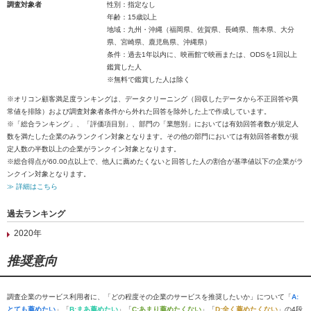
調査対象者
性別：指定なし
年齢：15歳以上
地域：九州・沖縄（福岡県、佐賀県、長崎県、熊本県、大分
県、宮崎県、鹿児島県、沖縄県）
条件：過去1年以内に、映画館で映画または、ODSを1回以上
鑑賞した人
※無料で鑑賞した人は除く
※オリコン顧客満足度ランキングは、データクリーニング（回収したデータから不正回答や異
常値を排除）および調査対象者条件から外れた回答を除外した上で作成しています。
※「総合ランキング」、「評価項目別」、部門の「業態別」においては有効回答者数が規定人
数を満たした企業のみランクイン対象となります。その他の部門においては有効回答者数が規
定人数の半数以上の企業がランクイン対象となります。
※総合得点が60.00点以上で、他人に薦めたくないと回答した人の割合が基準値以下の企業がラ
ンクイン対象となります。
≫ 詳細はこちら
過去ランキング
2020年
推奨意向
調査企業のサービス利用者に、「どの程度その企業のサービスを推奨したいか」について「
A:
とても薦めたい
」「
B:まあ薦めたい
」「
C:あまり薦めたくない
」「
D:全く薦めたくない
」の4段