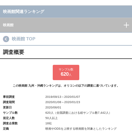
映画館関連ランキング
映画館
映画館 TOP
調査概要
サンプル数
620
人
この映画館 九州・沖縄ランキングは、オリコンの以下の調査に基づいています。
事前調査
2019/09/13～2020/01/07
調査期間
2020/01/08～2020/01/23
更新日
2020/06/01
サンプル数
620人（全国調査における総サンプル数7,442人）
規定人数
50人以上
調査企業数
18社
定義
映画やODSを上映する映画館を対象としたランキング