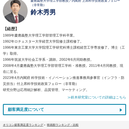
慶應義塾大学理工学部教授／内閣府 上席科学技術政策フェロー
（非常勤）
鈴木秀男
【経歴】
1989年慶應義塾大学理工学部管理工学科卒業。
1992年ロチェスター大学経営大学院修士課程修了。
1996年東京工業大学大学院理工学研究科博士課程経営工学専攻修了。博士（工
学）取得。
1996年筑波大学社会工学系・講師。2002年6月同助教授。
2008年4月慶應義塾大学理工学部管理工学科・准教授。2011年4月同教授、現
在に至る。
2023年4月内閣府 科学技術・イノベーション推進事務局参事官（インフラ・防
災担当）付上席科学技術政策フェロー（非常勤）
研究分野は応用統計解析、品質管理、マーケティング。
≫鈴木研究室についての詳細はこちら
顧客満足度について
オリコン顧客満足度ランキング
映画館ランキング・比較