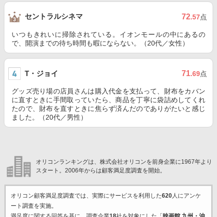
セントラルシネマ
72
.57
点
いつもきれいに掃除されている。イオンモールの中にあるの
で、開演までの待ち時間も暇にならない。（20代／女性）
T・ジョイ
71
.69
点
グッズ売り場の店員さんは購入代金を支払って、財布をカバン
に直すときに手間取っていたら、商品を丁寧に袋詰めしてくれ
たので、財布を直すときに焦らず済んだのでありがたいと感じ
ました。（20代／男性）
オリコンランキングは、株式会社オリコンを前身企業に1967年より
スタート。2006年からは顧客満足度調査を開始。
オリコン顧客満足度調査では、実際にサービスを利用した
620
人にアンケ
ート調査を実施。
満足度に関する回答を基に、調査企業
18
社を対象にした「
映画館 九州・沖