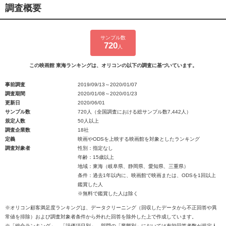
調査概要
サンプル数
720
人
この映画館 東海ランキングは、オリコンの以下の調査に基づいています。
事前調査
2019/09/13～2020/01/07
調査期間
2020/01/08～2020/01/23
更新日
2020/06/01
サンプル数
720人（全国調査における総サンプル数7,442人）
規定人数
50人以上
調査企業数
18社
定義
映画やODSを上映する映画館を対象としたランキング
調査対象者
性別：指定なし
年齢：15歳以上
地域：東海（岐阜県、静岡県、愛知県、三重県）
条件：過去1年以内に、映画館で映画または、ODSを1回以上
鑑賞した人
※無料で鑑賞した人は除く
※オリコン顧客満足度ランキングは、データクリーニング（回収したデータから不正回答や異
常値を排除）および調査対象者条件から外れた回答を除外した上で作成しています。
※「総合ランキング」、「評価項目別」、部門の「業態別」においては有効回答者数が規定人