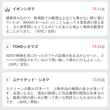
イオンシネマ
74
.71
点
腰痛持ちなので、映画館での鑑賞はよほどな事がない限り避け
ていたが、IMAXのホールだったこともあって大変座席の質も良
く、また座席間にもとてもゆとりがあり心地よく映画を鑑賞す
ることができた。（50代／女性）
TOHOシネマズ
73
.15
点
4DXの映画を見に行ったのでその設備がある点がよかった。ス
ーパーが併設されているので買い物して帰れたのもよかった。
（30代／女性）
ユナイテッド・シネマ
73
.05
点
スクリーンの数が日本一で、上映作品の種類の多さが良いで
す。会員になると、過去の観賞した作品履歴の閲覧が出来るの
も、観賞の時の思い出が甦って色々な気持ちになれるのも良い
です。（50代／男性）