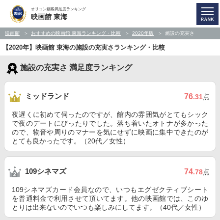
オリコン顧客満足度ランキング
映画館 東海
映画館
おすすめの映画館 東海ランキング・比較
2020年版
施設の充実さ
【2020年】映画館 東海の施設の充実さランキング・比較
施設の充実さ 満足度ランキング
ミッドランド
76
.31
点
夜遅くに初めて伺ったのですが、館内の雰囲気がとてもシック
で夜のデートにぴったりでした。落ち着いたオトナが多かった
ので、物音や周りのマナーを気にせずに映画に集中できたのが
とても良かったです。（20代／女性）
109シネマズ
74
.78
点
109シネマズカード会員なので、いつもエグゼクティブシート
を普通料金で利用させて頂いてます。他の映画館では、このゆ
とりは出来ないのでいつも楽しみにしてます。（40代／女性）