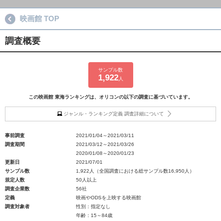
映画館 TOP
調査概要
サンプル数
1,922
人
この映画館 東海ランキングは、オリコンの以下の調査に基づいています。
ジャンル・ランキング定義 調査詳細について
事前調査
2021/01/04～2021/03/11
調査期間
2021/03/12～2021/03/26
2020/01/08～2020/01/23
更新日
2021/07/01
サンプル数
1,922人（全国調査における総サンプル数16,950人）
規定人数
50人以上
調査企業数
56社
定義
映画やODSを上映する映画館
調査対象者
性別：指定なし
年齢：15～84歳