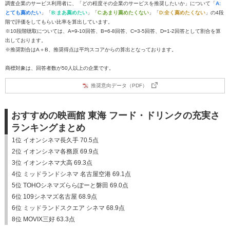
調査企業のサービス利用者に、「どの程度その企業のサービスを推奨したいか」について「
A:
とても薦めたい
」「
B:まあ薦めたい
」「
C:あまり薦めたくない
」「
D:全く薦めたくない
」の4段
階で評価をしてもらい比率を算出しています。
※10段階聴取については、A=9-10回答、B=6-8回答、C=3-5回答、D=1-2回答として割合を算
出しております。
※推奨割合はA＋B、推奨得点は平均スコアからの算出となっております。
商標対象は、回答者数が50人以上の企業です。
推奨意向データ（PDF）
おすすめの映画館 東海 フード・ドリンクの充実さ
ランキングまとめ
1位 イオンシネマ長久手 70.5点
2位 イオンシネマ各務原 69.9点
3位 イオンシネマ大高 69.3点
4位 ミッドランドシネマ 名古屋空港 69.1点
5位 TOHOシネマズららぽーと磐田 69.0点
6位 109シネマズ名古屋 68.9点
6位 ミッドランドスクエア シネマ 68.9点
8位 MOVIX三好 63.3点