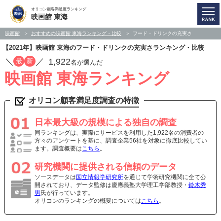
オリコン顧客満足度ランキング
映画館 東海
映画館
おすすめの映画館 東海ランキング・比較
フード・ドリンクの充実さ
【2021年】映画館 東海のフード・ドリンクの充実さランキング・比較
／
／
1,922
最
新
名が選んだ
映画館 東海ランキング
オリコン顧客満足度調査の特徴
日本最大級の規模による独自の調査
同ランキングは、実際にサービスを利用した1,922名の消費者の
方々のアンケートを基に、調査企業56社を対象に徹底比較してい
ます。調査概要は
こちら
。
研究機関に提供される信頼のデータ
ソースデータは
国立情報学研究所
を通じて学術研究機関に全て公
開されており、データ監修は慶應義塾大学理工学部教授・
鈴木秀
男
氏が行っています。
オリコンのランキングの概要については
こちら
。