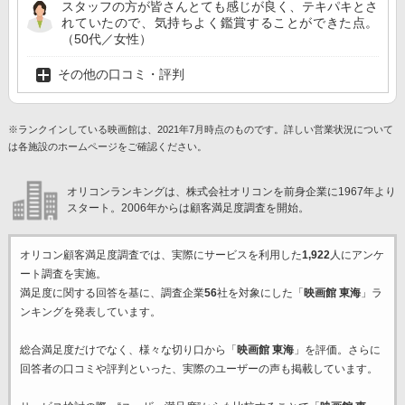
スタッフの方が皆さんとても感じが良く、テキパキとさ
れていたので、気持ちよく鑑賞することができた点。
（50代／女性）
その他の口コミ・評判
※ランクインしている映画館は、2021年7月時点のものです。詳しい営業状況について
は各施設のホームページをご確認ください。
オリコンランキングは、株式会社オリコンを前身企業に1967年より
スタート。2006年からは顧客満足度調査を開始。
オリコン顧客満足度調査では、実際にサービスを利用した
1,922
人にアンケ
ート調査を実施。
満足度に関する回答を基に、調査企業
56
社を対象にした「
映画館 東海
」ラ
ンキングを発表しています。
総合満足度だけでなく、様々な切り口から「
映画館 東海
」を評価。さらに
回答者の口コミや評判といった、実際のユーザーの声も掲載しています。