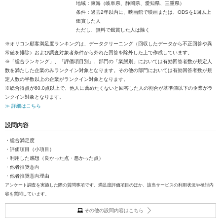
地域：東海（岐阜県、静岡県、愛知県、三重県）
条件：過去2年以内に、映画館で映画または、ODSを1回以上
鑑賞した人
ただし、無料で鑑賞した人は除く
※オリコン顧客満足度ランキングは、データクリーニング（回収したデータから不正回答や異
常値を排除）および調査対象者条件から外れた回答を除外した上で作成しています。
※「総合ランキング」、「評価項目別」、部門の「業態別」においては有効回答者数が規定人
数を満たした企業のみランクイン対象となります。その他の部門においては有効回答者数が規
定人数の半数以上の企業がランクイン対象となります。
※総合得点が60.0点以上で、他人に薦めたくないと回答した人の割合が基準値以下の企業がラ
ンクイン対象となります。
≫ 詳細はこちら
設問内容
・総合満足度
・評価項目（小項目）
・利用した感想（良かった点・悪かった点）
・他者推奨意向
・他者推奨意向理由
アンケート調査を実施した際の質問事項です。満足度評価項目のほか、該当サービスの利用状況や検討内
容を質問しています。
その他の設問内容はこちら