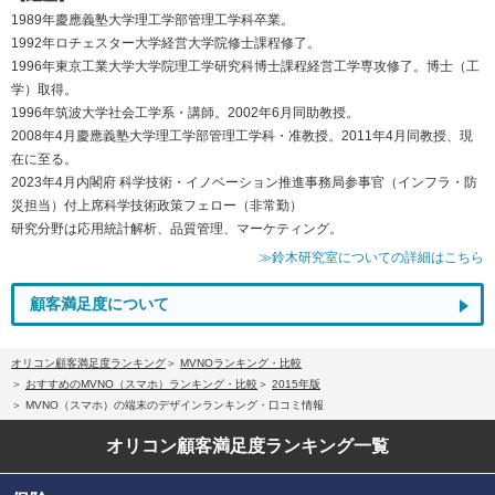
1989年慶應義塾大学理工学部管理工学科卒業。
1992年ロチェスター大学経営大学院修士課程修了。
1996年東京工業大学大学院理工学研究科博士課程経営工学専攻修了。博士（工
学）取得。
1996年筑波大学社会工学系・講師。2002年6月同助教授。
2008年4月慶應義塾大学理工学部管理工学科・准教授。2011年4月同教授、現
在に至る。
2023年4月内閣府 科学技術・イノベーション推進事務局参事官（インフラ・防
災担当）付上席科学技術政策フェロー（非常勤）
研究分野は応用統計解析、品質管理、マーケティング。
≫鈴木研究室についての詳細はこちら
顧客満足度について
オリコン顧客満足度ランキング
MVNOランキング・比較
おすすめのMVNO（スマホ）ランキング・比較
2015年版
MVNO（スマホ）の端末のデザインランキング・口コミ情報
オリコン顧客満足度
ランキング一覧