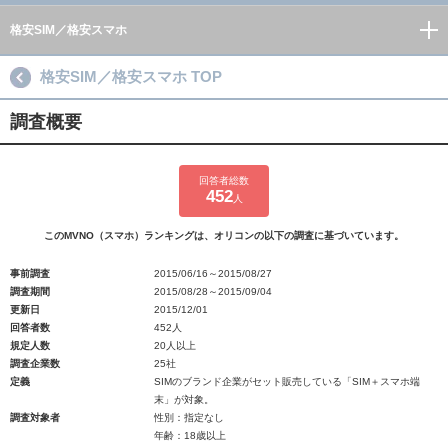
格安SIM／格安スマホ
格安SIM／格安スマホ TOP
調査概要
回答者総数
452
人
このMVNO（スマホ）ランキングは、オリコンの以下の調査に基づいています。
事前調査
2015/06/16～2015/08/27
調査期間
2015/08/28～2015/09/04
更新日
2015/12/01
回答者数
452人
規定人数
20人以上
調査企業数
25社
定義
SIMのブランド企業がセット販売している「SIM＋スマホ端
末」が対象。
調査対象者
性別：指定なし
年齢：18歳以上