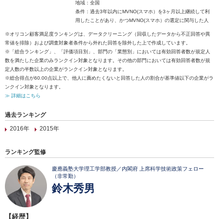
地域：全国
条件：過去3年以内にMVNO(スマホ）を3ヶ月以上継続して利
用したことがあり、かつMVNO(スマホ）の選定に関与した人
※オリコン顧客満足度ランキングは、データクリーニング（回収したデータから不正回答や異
常値を排除）および調査対象者条件から外れた回答を除外した上で作成しています。
※「総合ランキング」、「評価項目別」、部門の「業態別」においては有効回答者数が規定人
数を満たした企業のみランクイン対象となります。その他の部門においては有効回答者数が規
定人数の半数以上の企業がランクイン対象となります。
※総合得点が60.00点以上で、他人に薦めたくないと回答した人の割合が基準値以下の企業がラ
ンクイン対象となります。
≫ 詳細はこちら
過去ランキング
2016年
2015年
ランキング監修
慶應義塾大学理工学部教授／内閣府 上席科学技術政策フェロー
（非常勤）
鈴木秀男
【経歴】