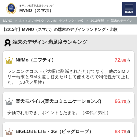
オリコン顧客満足度ランキング
MVNO（スマホ）
MVNO
おすすめのMVNO（スマホ）ランキング・比較
2015年版
端末のデザイン
【2015年】MVNO（スマホ）の端末のデザインランキング・比較
端末のデザイン 満足度ランキング
NifMo（ニフティ）
72
.86
点
ランニングコストが大幅に削減されただけでなく、他のSIMフ
リー端末とSIMを差し替えたりして使えるので利便性が向上し
た。（30代／男性）
楽天モバイル(楽天コミュニケーションズ)
66
.70
点
安価で利用でき、ポイントもたまる。（30代／男性）
BIGLOBE LTE・3G（ビッグローブ）
63
.78
点