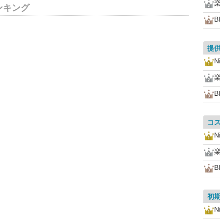
ンキング
B
提
N
B
コ
N
B
初
N