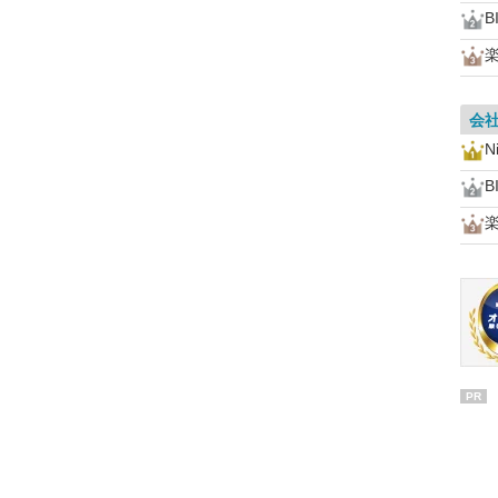
B
会
N
B
PR