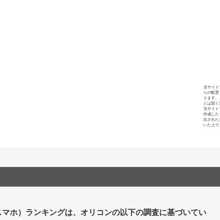
当サイト
らの配置
ります。
とは固く
当サイト
作成した
出された
いた上で
（スマホ）ランキングは、オリコンの以下の調査に基づいてい