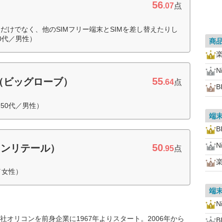
56
.07
点
だけでなく、他のSIMフリー端末とSIMを差し替えたりし
0代／男性）
商
N
55
3G（ビッグローブ）
.64
点
B
50代／男性）
端
B
N
50
オンリテール）
.95
点
／女性）
端
N
オリコンを前身企業に1967年よりスタート。2006年から
B