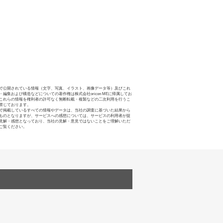
で公開されている情報（文字、写真、イラスト、画像データ等）及びこれ
・編集および構造などについての著作権は株式会社oricon MEに帰属してお
これらの情報を権利者の許可なく無断転載・複製などの二次利用を行うこ
禁じております。
で掲載しているすべての情報やデータは、当社の調査に基づいた結果から
ものとなりますが、サービスへの感想については、サービスの利用者が提
見解・感想となっており、当社の見解・意見ではないことをご理解いただ
ご覧ください。