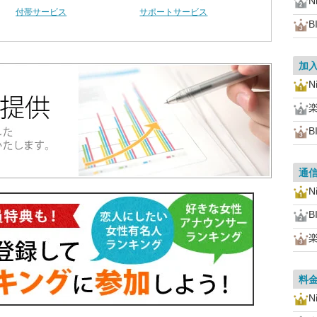
N
付帯サービス
サポートサービス
B
加
N
B
通
N
B
料
N