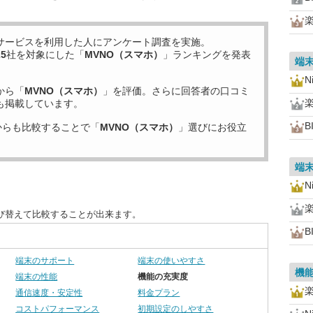
サービスを利用した
人にアンケート調査を実施。
25
社を対象にした「
MVNO（スマホ）
」ランキングを発表
端
N
から「
MVNO（スマホ）
」を評価。さらに回答者の口コミ
も掲載しています。
B
からも比較することで「
MVNO（スマホ）
」選びにお役立
端
N
び替えて比較することが出来ます。
B
端末のサポート
端末の使いやすさ
機
端末の性能
機能の充実度
通信速度・安定性
料金プラン
コストパフォーマンス
初期設定のしやすさ