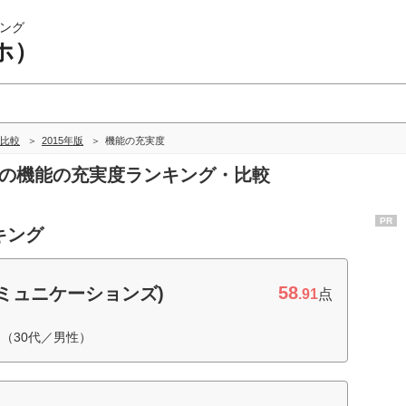
ング
ホ）
・比較
2015年版
機能の充実度
ホ）の機能の充実度ランキング・比較
PR
キング
58
ミュニケーションズ)
.91
点
（30代／男性）