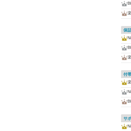
B
保
N
B
付
N
B
サ
N