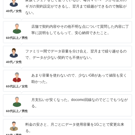
家族でシェアをして使っているが、毎月マイページから翌月の
ギガの契約設定ができるし、翌月まで繰越ができるので無駄が
40代／女性
ない。
店舗で契約内容やその他不明な点について質問した内容に丁
寧に説明をしてもらって、安心納得できたこと。
60代以上／男性
ファミリー間でデータ容量を分け合え、翌月まで繰り越せるの
で、データが少ない契約でも不便がない。
40代／女性
あまり容量を使わないので、少ないGBがあって値段も安く
助かった。
60代以上／女性
月支払いが安くなった。docomo回線なのでどこでもつなが
る。
60代以上／男性
料金の安さと、月ごとにデータ使用容量を1Gごとで変更出来
る。