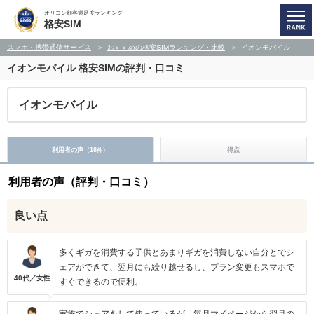
オリコン顧客満足度ランキング
格安SIM
スマホ・携帯通信サービス
おすすめの格安SIMランキング・比較
イオンモバイル
イオンモバイル
格安SIMの評判・口コミ
イオンモバイル
利用者の声（
18
）
得点
件
利用者の声（評判・口コミ）
良い点
多くギガを消費する子供とあまりギガを消費しない自分とでシ
ェアができて、翌月にも繰り越せるし、プラン変更もスマホで
40代／女性
すぐできるので便利。