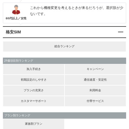
これから機種変更を考えるときが来るだろうが、選択肢が少
ないです。
60代以上／女性
格安SIM
総合ランキング
評価項目別ランキング
加入手続き
キャンペーン
初期設定のしやすさ
通信速度・安定性
プランの充実さ
利用料金
カスタマーサポート
付帯サービス
プラン別ランキング
家族割プラン