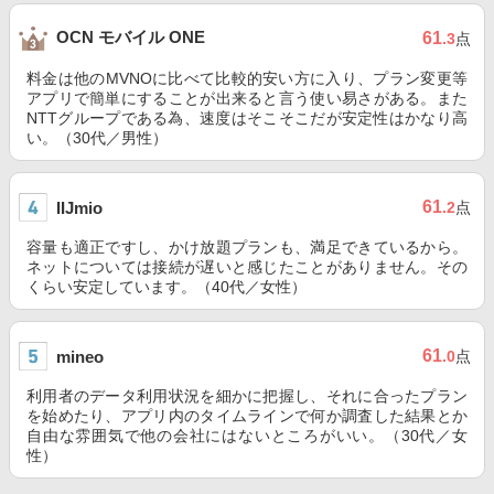
OCN モバイル ONE
61
.3
点
料金は他のMVNOに比べて比較的安い方に入り、プラン変更等
アプリで簡単にすることが出来ると言う使い易さがある。また
NTTグループである為、速度はそこそこだが安定性はかなり高
い。（30代／男性）
61
IIJmio
.2
点
容量も適正ですし、かけ放題プランも、満足できているから。
ネットについては接続が遅いと感じたことがありません。その
くらい安定しています。（40代／女性）
61
mineo
.0
点
利用者のデータ利用状況を細かに把握し、それに合ったプラン
を始めたり、アプリ内のタイムラインで何か調査した結果とか
自由な雰囲気で他の会社にはないところがいい。（30代／女
性）