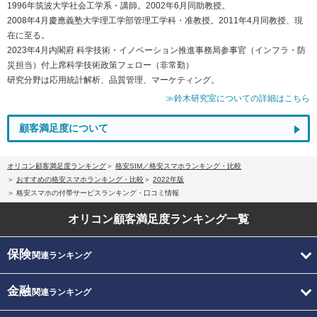
1996年筑波大学社会工学系・講師。2002年6月同助教授。
2008年4月慶應義塾大学理工学部管理工学科・准教授。2011年4月同教授、現
在に至る。
2023年4月内閣府 科学技術・イノベーション推進事務局参事官（インフラ・防
災担当）付上席科学技術政策フェロー（非常勤）
研究分野は応用統計解析、品質管理、マーケティング。
≫鈴木研究室についての詳細はこちら
顧客満足度について
オリコン顧客満足度ランキング
格安SIM／格安スマホランキング・比較
おすすめの格安スマホランキング・比較
2022年版
格安スマホの付帯サービスランキング・口コミ情報
オリコン顧客満足度
ランキング一覧
保険
関連ランキング
金融
関連ランキング