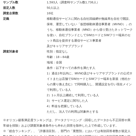
サンプル数
1,593人（調査時サンプル数1,736人）
規定人数
50人以上
調査企業数
16社
定義
移動通信サービスに関わる自社回線網や無線局を自社で開設、
保有、運営していない「仮想移動体通信事業者（MVNO）」の
うち、移動体通信事業者（MNO）から借り受けたネットワーク
を使い、自社ブランドとしてSIMカードとSIMフリー端末のセ
ット商品を提供する通信サービス事業者
及びキャリアサブブランド
調査対象者
性別：指定なし
年齢：18～84歳
地域：全国
条件：以下すべての条件を満たす人
1）過去1年以内に、MVNO及びキャリアサブブランドの公式サ
イトまたは店舗でSIMカードとSIMフリー端末を新規（他社か
らの乗り換え含む）で同時購入し、開通設定を行い現在メイン
で利用している人
2）1ヶ月以上継続して利用している人
3）サービス選定に関与した人
4）料金を把握している人
ただし、法人での利用は対象外とする
※オリコン顧客満足度ランキングは、データクリーニング（回収したデータから不正回答や異
常値を排除）および調査対象者条件から外れた回答を除外した上で作成しています。
※「総合ランキング」、「評価項目別」、部門の「業態別」においては有効回答者数が規定人