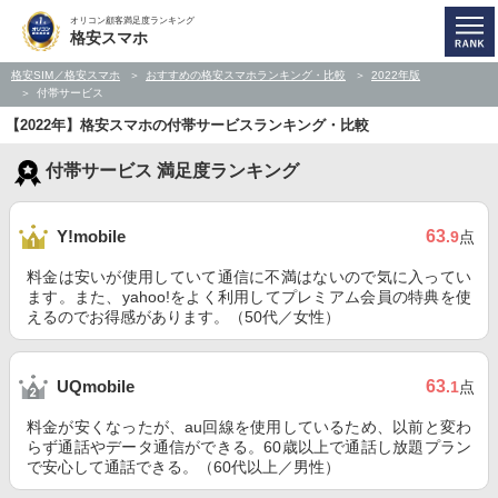
オリコン顧客満足度ランキング
格安スマホ
格安SIM／格安スマホ
おすすめの格安スマホランキング・比較
2022年版
付帯サービス
【2022年】格安スマホの付帯サービスランキング・比較
付帯サービス 満足度ランキング
63
Y!mobile
.9
点
料金は安いが使用していて通信に不満はないので気に入ってい
ます。また、yahoo!をよく利用してプレミアム会員の特典を使
えるのでお得感があります。（50代／女性）
63
UQmobile
.1
点
料金が安くなったが、au回線を使用しているため、以前と変わ
らず通話やデータ通信ができる。60歳以上で通話し放題プラン
で安心して通話できる。（60代以上／男性）