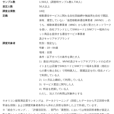
サンプル数
1,593人（調査時サンプル数1,736人）
規定人数
50人以上
調査企業数
16社
定義
移動通信サービスに関わる自社回線網や無線局を自社で開設、
保有、運営していない「仮想移動体通信事業者（MVNO）」の
うち、移動体通信事業者（MNO）から借り受けたネットワーク
を使い、自社ブランドとしてSIMカードとSIMフリー端末のセ
ット商品を提供する通信サービス事業者
及びキャリアサブブランド
調査対象者
性別：指定なし
年齢：18～84歳
地域：全国
条件：以下すべての条件を満たす人
1）過去1年以内に、MVNO及びキャリアサブブランドの公式サ
イトまたは店舗でSIMカードとSIMフリー端末を新規（他社か
らの乗り換え含む）で同時購入し、開通設定を行い現在メイン
で利用している人
2）1ヶ月以上継続して利用している人
3）サービス選定に関与した人
4）料金を把握している人
ただし、法人での利用は対象外とする
※オリコン顧客満足度ランキングは、データクリーニング（回収したデータから不正回答や異
常値を排除）および調査対象者条件から外れた回答を除外した上で作成しています。
※「総合ランキング」、「評価項目別」、部門の「業態別」においては有効回答者数が規定人