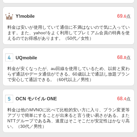
69
Y!mobile
.6
点
料金は安いが使用していて通信に不満はないので気に入ってい
ます。また、yahoo!をよく利用してプレミアム会員の特典を使
えるのでお得感があります。（50代／女性）
68
UQmobile
.8
点
料金が安くなったが、au回線を使用しているため、以前と変わ
らず通話やデータ通信ができる。60歳以上で通話し放題プラン
で安心して通話できる。（60代以上／男性）
OCN モバイル ONE
68
.4
点
料金は他のMVNOに比べて比較的安い方に入り、プラン変更等
アプリで簡単にすることが出来ると言う使い易さがある。また
NTTグループである為、速度はそこそこだが安定性はかなり高
い。（30代／男性）