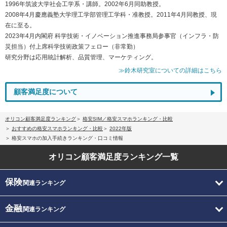
1996年筑波大学社会工学系・講師。2002年6月同助教授。
2008年4月慶應義塾大学理工学部管理工学科・准教授。2011年4月同教授、現
在に至る。
2023年4月内閣府 科学技術・イノベーション推進事務局参事官（インフラ・防
災担当）付上席科学技術政策フェロー（非常勤）
研究分野は応用統計解析、品質管理、マーケティング。
≫鈴木研究室についての詳細はこちら
顧客満足度について
オリコン顧客満足度ランキング
格安SIM／格安スマホランキング・比較
おすすめの格安スマホランキング・比較
2022年版
格安スマホの加入手続きランキング・口コミ情報
オリコン顧客満足度
ランキング一覧
保険
関連ランキング
金融
関連ランキング