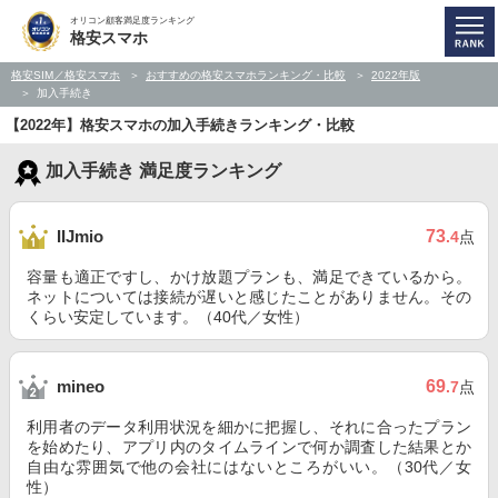
オリコン顧客満足度ランキング
格安スマホ
格安SIM／格安スマホ
おすすめの格安スマホランキング・比較
2022年版
加入手続き
【2022年】格安スマホの加入手続きランキング・比較
加入手続き 満足度ランキング
73
IIJmio
.4
点
容量も適正ですし、かけ放題プランも、満足できているから。
ネットについては接続が遅いと感じたことがありません。その
くらい安定しています。（40代／女性）
69
mineo
.7
点
利用者のデータ利用状況を細かに把握し、それに合ったプラン
を始めたり、アプリ内のタイムラインで何か調査した結果とか
自由な雰囲気で他の会社にはないところがいい。（30代／女
性）