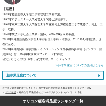
【経歴】
1989年慶應義塾大学理工学部管理工学科卒業。
1992年ロチェスター大学経営大学院修士課程修了。
1996年東京工業大学大学院理工学研究科博士課程経営工学専攻修了。博士（工
学）取得。
1996年筑波大学社会工学系・講師。2002年6月同助教授。
2008年4月慶應義塾大学理工学部管理工学科・准教授。2011年4月同教授、現
在に至る。
2023年4月内閣府 科学技術・イノベーション推進事務局参事官（インフラ・防
災担当）付上席科学技術政策フェロー（非常勤）
研究分野は応用統計解析、品質管理、マーケティング。
≫鈴木研究室についての詳細はこちら
顧客満足度について
オリコン顧客満足度ランキング
おすすめの建売住宅 不動産会社ランキング・比較
2020年版
建売住宅 不動産会社の2～6年以内ランキング・口コミ情報
オリコン顧客満足度
ランキング一覧