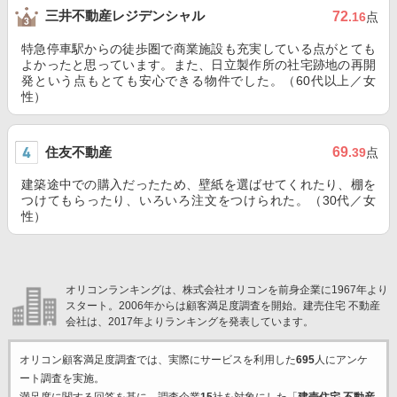
三井不動産レジデンシャル
72
.16
点
特急停車駅からの徒歩圏で商業施設も充実している点がとても
よかったと思っています。また、日立製作所の社宅跡地の再開
発という点もとても安心できる物件でした。（60代以上／女
性）
住友不動産
69
.39
点
建築途中での購入だったため、壁紙を選ばせてくれたり、棚を
つけてもらったり、いろいろ注文をつけられた。（30代／女
性）
オリコンランキングは、株式会社オリコンを前身企業に1967年より
スタート。2006年からは顧客満足度調査を開始。建売住宅 不動産
会社は、2017年よりランキングを発表しています。
オリコン顧客満足度調査では、実際にサービスを利用した
695
人にアンケ
ート調査を実施。