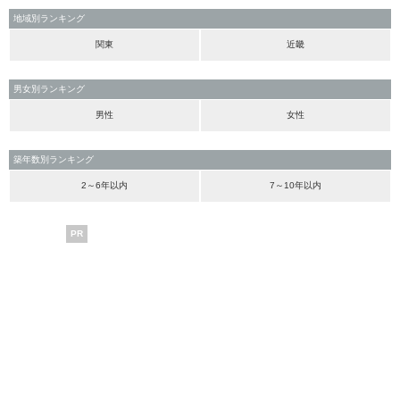
地域別ランキング
関東
近畿
男女別ランキング
男性
女性
築年数別ランキング
2～6年以内
7～10年以内
PR