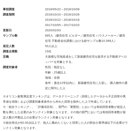
事前調査
2019/05/22～2019/10/09
調査期間
2019/10/10～2019/10/29
2018/10/12～2018/10/19
2017/10/05～2017/10/23
更新日
2020/02/03
サンプル数
695人（建売住宅 ビルダー／建売住宅 ハウスメーカー／建売
住宅 不動産会社調査における総サンプル数10,589人）
規定人数
50人以上
調査企業数
15社
定義
大規模な宅地造成をして新築建売住宅を販売する不動産デベロ
ッパーを対象とする。
調査対象者
性別：指定なし
年齢：25歳以上
地域：全国
条件：過去12年以内に、新築建売住宅に入居し、購入物件の選
定に関与した人
※オリコン顧客満足度ランキングは、データクリーニング（回収したデータから不正回答や異
常値を排除）および調査対象者条件から外れた回答を除外した上で作成しています。
※「総合ランキング」、「評価項目別」、部門の「業態別」においては有効回答者数が規定人
数を満たした企業のみランクイン対象となります。その他の部門においては有効回答者数が規
定人数の半数以上の企業がランクイン対象となります。
※総合得点が60.00点以上で、他人に薦めたくないと回答した人の割合が基準値以下の企業がラ
ンクイン対象となります。