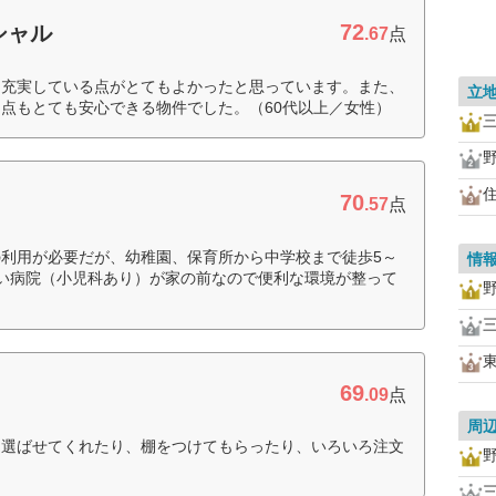
72
シャル
.67
点
も充実している点がとてもよかったと思っています。また、
立
点もとても安心できる物件でした。（60代以上／女性）
70
.57
点
利用が必要だが、幼稚園、保育所から中学校まで徒歩5～
情
い病院（小児科あり）が家の前なので便利な環境が整って
69
.09
点
周
を選ばせてくれたり、棚をつけてもらったり、いろいろ注文