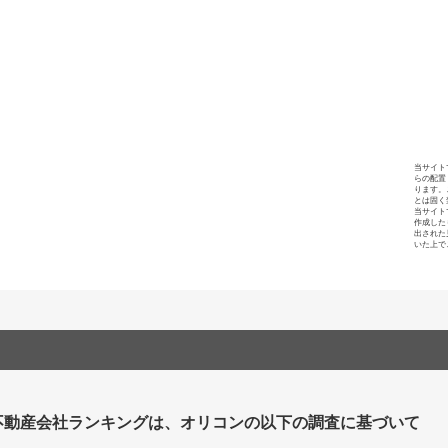
当サイト
らの配置
ります。
とは固く
当サイト
作成した
出された
いた上で
不動産会社ランキングは、オリコンの以下の調査に基づいて