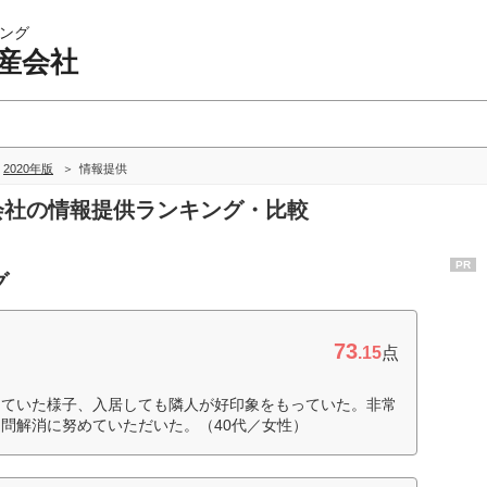
ング
産会社
2020年版
情報提供
産会社の情報提供ランキング・比較
PR
グ
73
.15
点
していた様子、入居しても隣人が好印象をもっていた。非常
問解消に努めていただいた。（40代／女性）