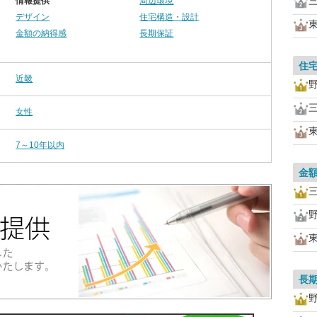
情報提供
周辺環境
デザイン
住宅構造・設計
金額の納得感
長期保証
住
近畿
女性
7～10年以内
金
長