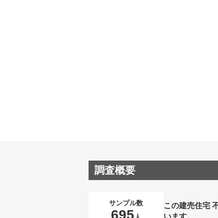
調査概要
サンプル数
この建売住宅 
695
います。
人