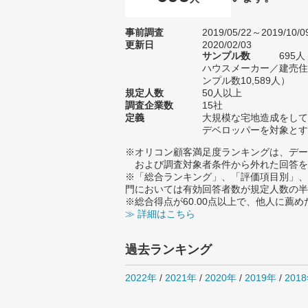
事前調査
2019/05/22～2019/10/0
更新日
2020/02/03
サンプル数
695
ハウスメーカー／建売住
ンプル数10,589人）
規定人数
50人以上
調査企業数
15社
定義
大規模な宅地造成をして
デベロッパーを対象とす
※オリコン顧客満足度ランキングは、デー
および調査対象者条件から外れた回答を
※「総合ランキング」、「評価項目別」、
門においては有効回答者数が規定人数の半
※総合得点が60.00点以上で、他人に
≫ 詳細はこちら
過去ランキング
2022年
/
2021年
/
2020年
/
2019年
/
201