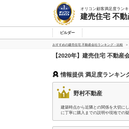
オリコン顧客満足度ランキ
建売住宅 不動
ビルダー
東北
北関東
首都圏
東海
近畿
九州
おすすめの建売住宅 不動産会社ランキング・比較
【2020年】建売住宅 不動
情報提供 満足度ランキン
野村不動産
建築時点から近隣との関係を大切に
に丁寧に購入までの説明や現地での疑