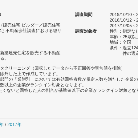
9
調査期間
2019/10/10～2
2018/10/12～2
人（建売住宅 ビルダー／建売住宅
2017/10/05～2
宅 不動産会社調査における総サ
調査対象者
性別：指定な
年齢：25歳以
地域：全国
条件：過去1
新築建売住宅を販売する不動産
件の選
る。
タクリーニング（回収したデータから不正回答や異常値を排除）
除外した上で作成しています。
部門の「業態別」においては有効回答者数が規定人数を満たした企業の
数以上の企業がランクイン対象となります。
薦めたくないと回答した人の割合が基準値以下の企業がランクイン対象とな
8年
/
2017年