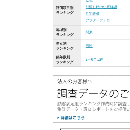
立地
引渡し時の住宅確認
評価項目別
ランキング
住宅設備
アフターフォロー
地域別
関東
ランキング
男女別
男性
ランキング
築年数別
2～6年以内
ランキング