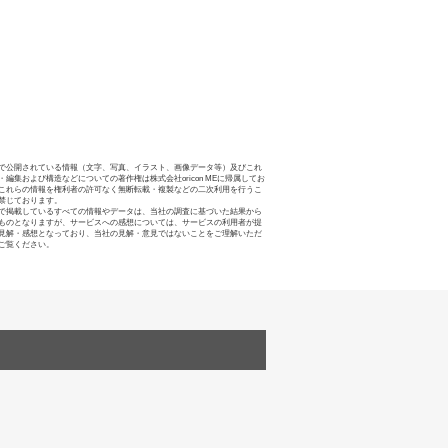
で公開されている情報（文字、写真、イラスト、画像データ等）及びこれ
・編集および構造などについての著作権は株式会社oricon MEに帰属してお
これらの情報を権利者の許可なく無断転載・複製などの二次利用を行うこ
禁じております。
で掲載しているすべての情報やデータは、当社の調査に基づいた結果から
ものとなりますが、サービスへの感想については、サービスの利用者が提
見解・感想となっており、当社の見解・意見ではないことをご理解いただ
ご覧ください。